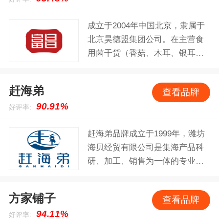
成立于2004年中国北京，隶属于
北京昊德盟集团公司。在主营食
用菌干货（香菇、木耳、银耳、
珍珠菇等）、休闲食品、粮油、
冲调品、果汁饮料、酱菜食品、
赶海弟
查看品牌
调味品、方便食品、海鲜干货以
90.91%
好评率:
及南北干货等近百种品类，上千
种商品。
赶海弟品牌成立于1999年，潍坊
海贝经贸有限公司是集海产品科
研、加工、销售为一体的专业化
现代企业。公司自成立以来，一
直致力于开发干制水产品及盐渍
方家铺子
查看品牌
水产品。公司特聘请十多位经验
94.11%
好评率:
丰富的水产食品专家，巨资引进