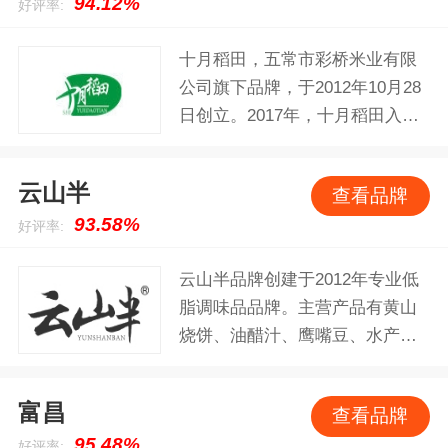
94.12%
好评率:
十月稻田，五常市彩桥米业有限
公司旗下品牌，于2012年10月28
日创立。2017年，十月稻田入围
中国品牌日首批“CCTV中国品牌
榜”。以优质大米、杂粮加工为主
云山半
查看品牌
的，集种植、科研、收购、储
93.58%
好评率:
运、生产、销售与一体的全产业
链农业产业化重点企业。以优质
云山半品牌创建于2012年专业低
东北大米、杂粮、干货为主营，
脂调味品品牌。主营产品有黄山
被业内誉为中国农产品行业具活
烧饼、油醋汁、鹰嘴豆、水产干
力和发展潜力的企业之一。旗下
货等。另外还同样售卖低脂方便
主营产品有河套面粉、大米、五
面、刀削面、玉米面等产品。
谷杂粮等。
富昌
查看品牌
95.48%
好评率: