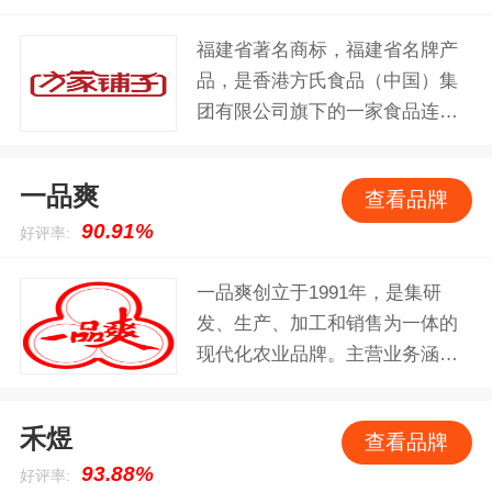
冷冻、蒸煮、烘干设备等大型食
福建省著名商标，福建省名牌产
品机械设备，成功生产出系列干
品，是香港方氏食品（中国）集
制水产品、冷冻水产品及盐渍水
团有限公司旗下的一家食品连锁
产品，深受广大消费者好评和信
企业。方家铺子商号始创于19世
赖。
纪，拥有一百多年的南北干货经
一品爽
查看品牌
营历史和产品质量信誉沉淀，被
90.91%
好评率:
业界誉为“干货泰斗”，品牌旗下有
10大产品类目，细分产品已超过
一品爽创立于1991年，是集研
550款，核心产品是南北干货、粮
发、生产、加工和销售为一体的
油米面、健康滋补食材。
现代化农业品牌。主营业务涵盖
海产干货、藻类食品系列、果蔬
干制系列、食用菌等农副产品。
禾煜
查看品牌
93.88%
好评率: