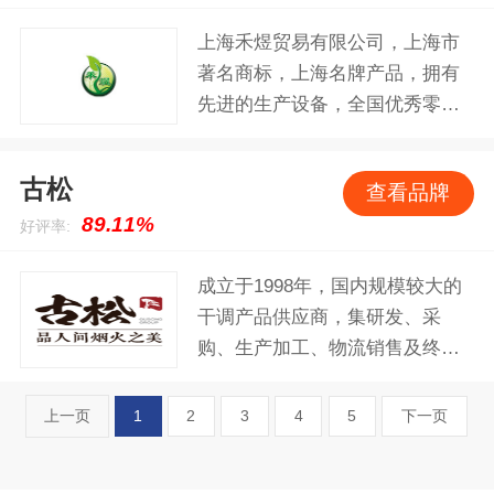
上海禾煜贸易有限公司，上海市
著名商标，上海名牌产品，拥有
先进的生产设备，全国优秀零售
商，家乐福等知名超市的主要供
应商之一。目前公司主要经营南
古松
查看品牌
北干货，主要有食用菌、海产
89.11%
好评率:
品、粉丝、五谷杂粮、调料等多
个系列产品。
成立于1998年，国内规模较大的
干调产品供应商，集研发、采
购、生产加工、物流销售及终端
服务一体的大型食品工贸企业，
拥有专业的种植基地和生产基
上一页
1
2
3
4
5
下一页
地，旗下主营菌菇干货、食坊烘
焙产品、方便速食、香辛调味用