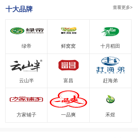
品等。
查看更多>
十大品牌
绿帝
鲜窝窝
十月稻田
云山半
富昌
赶海弟
方家铺子
一品爽
禾煜