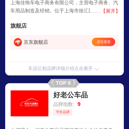
上海佳饰车电子商务有限公司，主营电子商务、汽
车用品制造及经销。位于上海市徐汇区（1500平米
【展开】
办公面积，3000平米仓储，300平米实体店），下
旗舰店
设8个部门，员工100多人。2007年以来，佳饰车
集中发展汽车用品电子商务，旗下车品弘智目前已
京东旗舰店
进店逛逛
经成为淘宝品类排名第一的商家，并签约淘宝商城
KA（大客户），加入“淘品牌”阵营，接受多家平面
和电视媒体报道。在汽车用品制造领域积极开拓，
旗下“佳饰车”、“JUSTCAR”、“佳百丽”、“优尔
车品弘智品牌详细介绍点击展开
卡”、“富程”、“爱图腾”等多个品牌已经成为汽车用
TOP 6
品知名品牌。
好老公车品
9
品牌指数:
平价品牌