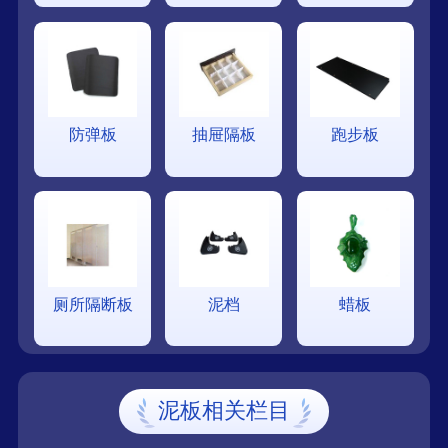
防弹板
抽屉隔板
跑步板
厕所隔断板
泥档
蜡板
泥板相关栏目