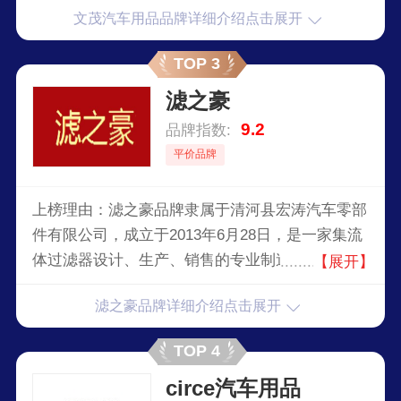
文茂汽车用品品牌详细介绍点击展开
成绩，但并没有放慢前进的步伐，仍在为成为行业
中的最顶尖品牌努力。
TOP 3
滤之豪
9.2
品牌指数:
平价品牌
上榜理由：滤之豪品牌隶属于清河县宏涛汽车零部
件有限公司，成立于2013年6月28日，是一家集流
体过滤器设计、生产、销售的专业制造公司。公司
【展开】
拥有现代化的大型生产车间和一流的研发，所有产
滤之豪品牌详细介绍点击展开
品的研发均采用计算机辅助设计，生产严格遵守
ISO/TS16949:2009、ISO9001:2000质量管理体
TOP 4
系，产品质量深受国内外客人好评。
circe汽车用品