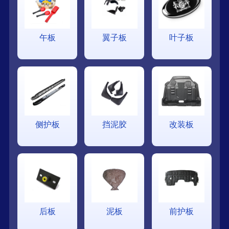
午板
翼子板
叶子板
侧护板
挡泥胶
改装板
后板
泥板
前护板