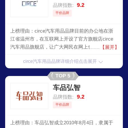
9.2
品牌指数:
平价品牌
上榜理由：circe汽车用品品牌目前的办公地在浙
江省温州市，在互联网上开设了官方旗舰店circe
汽车用品旗舰店，让广大网民在网上也能买到与
【展开】
circe汽车用品实体店同款的商品。circe汽车用品
circe汽车用品品牌详细介绍点击展开
品牌自创立至今，深受广大用户们的喜爱，虽然
circe汽车用品已经取得一些不错的成绩，但并没
TOP 5
有放慢前进的步伐，仍在为成为行业中的最顶尖品
车品弘智
牌努力。
9.2
品牌指数:
平价品牌
上榜理由：车品弘智成立2010年8月4日，隶属于