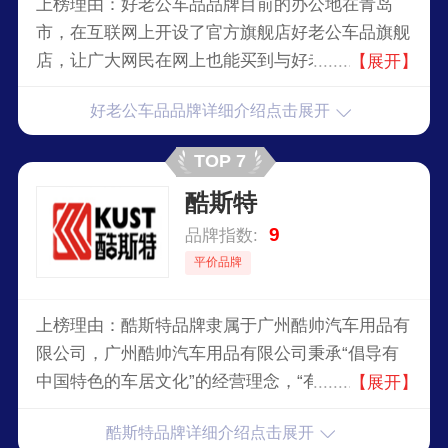
上榜理由：好老公车品品牌目前的办公地在青岛
市，在互联网上开设了官方旗舰店好老公车品旗舰
店，让广大网民在网上也能买到与好老公车品实体
【展开】
店同款的商品。好老公车品品牌自创立至今，深受
好老公车品品牌详细介绍点击展开
广大用户们的喜爱，虽然好老公车品已经取得一些
不错的成绩，但并没有放慢前进的步伐，仍在为成
TOP 7
为行业中的最顶尖品牌努力。
酷斯特
9
品牌指数:
平价品牌
上榜理由：酷斯特品牌隶属于广州酷帅汽车用品有
限公司，广州酷帅汽车用品有限公司秉承“倡导有
中国特色的车居文化”的经营理念，“有所学、有所
【展开】
为、有所成”为企业文化的支柱精神，愿意与所有
酷斯特品牌详细介绍点击展开
合作伙伴携手同行，共创未来。涉足汽车养护，汽