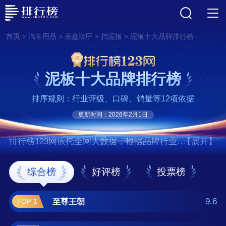
>
>
>
>
首页
汽车用品
底盘装甲
挡泥板
泥板十大品牌排行榜
泥板十大品牌排行榜
排序规则：行业评级、口碑、销量等12项依据
更新时间：2026年2月1日
排行榜123网依托全网大数据，根据品牌行业评
【展开】
级、口碑、销量等12项指标依据，评选出了泥
板十大品牌排行榜，前十名分别是至尊王朝、
综合榜
好评榜
投票榜
文茂汽车用品、滤之豪、circe汽车用品、车品
弘智、好老公车品、酷斯特/KUST、佳百
9.6
至尊王朝
TOP 1
丽/GABREE、标弹、睿品 。如果您正在查找泥