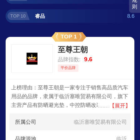
规
则
8.6
睿品
TOP 10
TOP 1
至尊王朝
9.6
品牌指数:
平价品牌
上榜理由：至尊王朝是一家专注于销售高品质汽车
用品的品牌，隶属于临沂塞唯贸易有限公司，旗下
主营产品有防晒避光垫，中控防晒改装用品，雪铁
【展开】
龙避光垫等，至尊王朝自品牌创立以来，致力于为
所属公司
临沂塞唯贸易有限公司
消费者提供实用、美观、耐用的汽车用品。
品牌源地
临沂