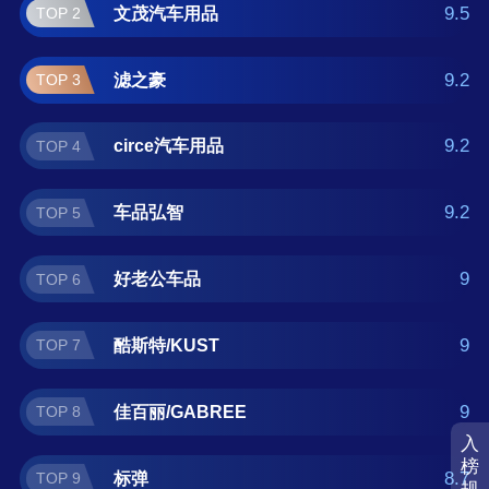
板什么牌子好？那么本泥板十大品牌榜单可供
9.5
文茂汽车用品
TOP 2
您作为选购参考，我们致力于用最真实的数据
提供泥板品牌推荐，让您选得放心。(榜单每月
9.2
滤之豪
TOP 3
更新一次)
9.2
circe汽车用品
TOP 4
9.2
车品弘智
TOP 5
9
好老公车品
TOP 6
9
酷斯特/KUST
TOP 7
9
佳百丽/GABREE
TOP 8
入
榜
8.7
标弹
TOP 9