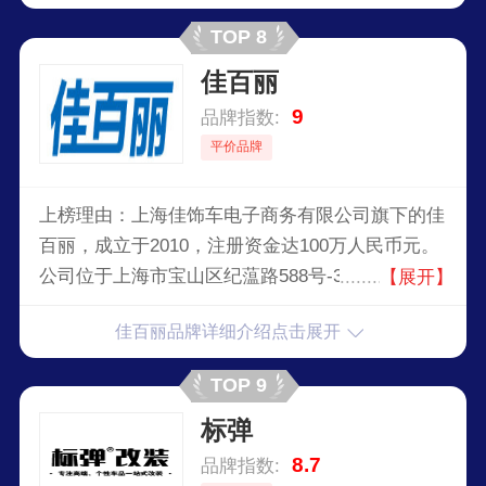
车美容，汽车改装维修。
TOP 8
佳百丽
9
品牌指数:
平价品牌
上榜理由：上海佳饰车电子商务有限公司旗下的佳
百丽，成立于2010，注册资金达100万人民币元。
公司位于上海市宝山区纪蕰路588号-3-A42，拥有
【展开】
专业的产品、服务和技术人员，为您提供最专业的
佳百丽品牌详细介绍点击展开
服务。公司员工人数有100多人，办公面积1500平
米，3000平米仓储。上海佳饰车电子商务有限公司
TOP 9
坚定以诚信为本，选择我们就是选择诚信主营电子
标弹
商务、汽车用品制造及经销。
8.7
品牌指数: