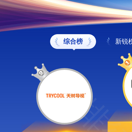
综合榜
新锐