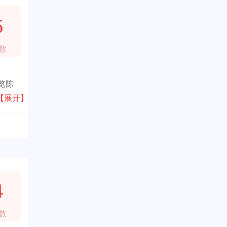
6
数
览陈
【展开】
4
数