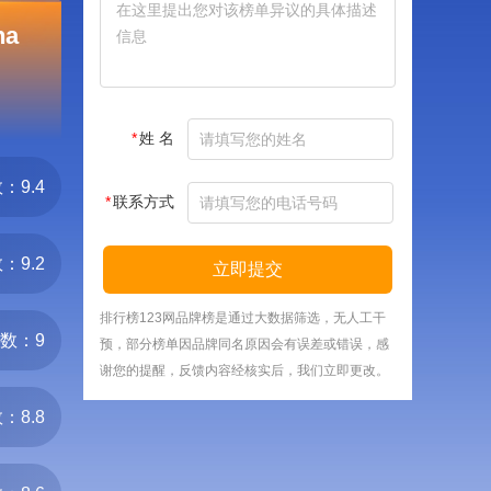
na
*
姓 名
：9.4
*
联系方式
：9.2
立即提交
排行榜123网品牌榜是通过大数据筛选，无人工干
数：9
预，部分榜单因品牌同名原因会有误差或错误，感
谢您的提醒，反馈内容经核实后，我们立即更改。
：8.8