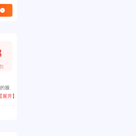
>
8
数
质的服
大厦
【展开】