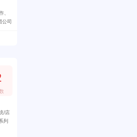
作、
团公司
2
数
统/店
系列