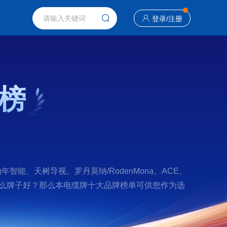
登录
/
注册
榜
能、天树导视、罗丹莫纳/RodenMona、ACE、
缆牌什么牌子好？那么本电缆牌十大品牌榜单可供您作为选