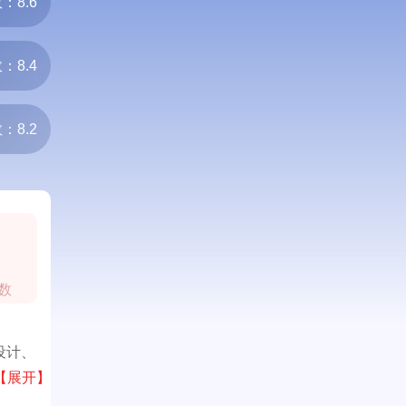
：8.6
：8.4
：8.2
0
数
设计、
北京奥
【展开】
服务。