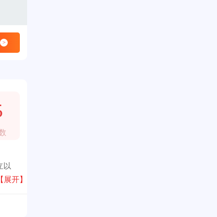
>
5
数
立以
居、智
【展开】