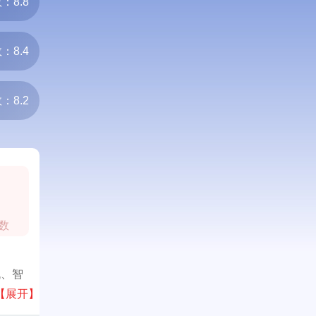
：8.8
：8.4
：8.2
0
数
机、智
消费
【展开】