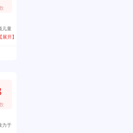
数
领儿童
【展开】
3
数
致力于