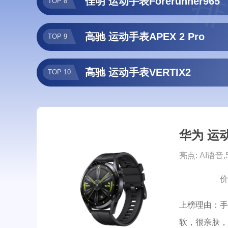
排
佳明 运动手表Forerunner965
TOP 8
高驰 运动手表APEX 2 Pro
TOP 9
高驰 运动手表VERTIX2
TOP 10
华为 运动
亮点: AI语音
价
上榜理由：手
软，很亲肤，