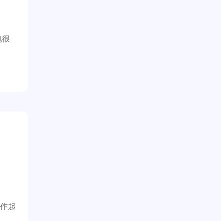
电很
作起