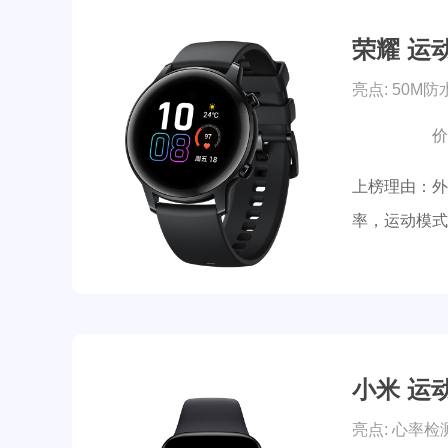
荣耀 运动
亮点: 50M
价
上榜理由：外
率，运动模式
小米 运动
亮点: 心率检