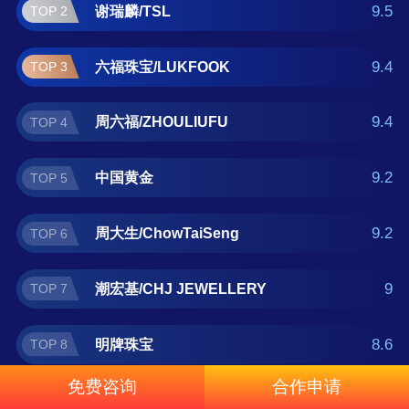
JEWELLERY、明牌珠宝、六桂福、老庙 。如
9.5
谢瑞麟/TSL
TOP 2
果您正在查找转运珠金什么牌子好？那么本转
运珠金十大品牌榜单可供您作为选购参考，我
9.4
六福珠宝/LUKFOOK
TOP 3
们致力于用最真实的数据提供转运珠金品牌推
荐，让您选得放心。(榜单每月更新一次)
9.4
周六福/ZHOULIUFU
TOP 4
9.2
中国黄金
TOP 5
9.2
周大生/ChowTaiSeng
TOP 6
9
潮宏基/CHJ JEWELLERY
TOP 7
8.6
明牌珠宝
TOP 8
免费咨询
合作申请
8.6
六桂福
TOP 9