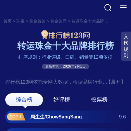
>
>
>
>
首页
珠宝
黄金首饰
黄金饰品
转运珠金十大品牌排行榜
入
榜
转运珠金十大品牌排行榜
规
则
排序规则：行业评级、口碑、销量等12项依据
更新时间：2026年2月1日
排行榜123网依托全网大数据，根据品牌行业评
【展开】
级、口碑、销量等12项指标依据，评选出了转
运珠金十大品牌排行榜，前十名分别是周生
综合榜
好评榜
投票榜
生/ChowSangSang、谢瑞麟/TSL、六福珠
宝/LUKFOOK、周六福/ZHOULIUFU、中国黄
9.6
周生生/ChowSangSang
TOP 1
金、周大生/ChowTaiSeng、潮宏基/CHJ