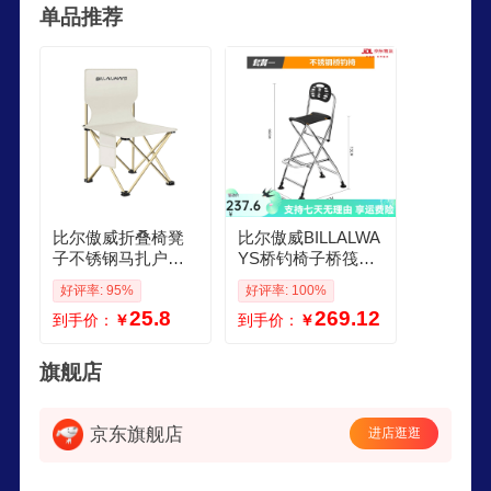
单品推荐
比尔傲威折叠椅凳
比尔傲威BILLALWA
子不锈钢马扎户外
YS桥钓椅子桥筏桥
钓鱼椅子便携排队
伐钓椅折叠便携不
好评率: 95%
好评率: 100%
小板凳火车凳小凳
锈钢多功能桥钓鱼
25.8
269.12
到手价：
￥
到手价：
￥
子 2024升级款特大
凳桥钓鱼伸缩凳 不
号米白袋
锈钢桥钓椅 标准套
餐
旗舰店
京东旗舰店
进店逛逛