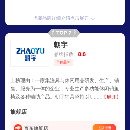
虎阁品牌详细介绍点击展开
TOP 7
朝宇
8.8
品牌指数:
平价品牌
上榜理由：一家集渔具与休闲用品研发、生产、销
售、服务为一体的企业，专业生产多功能休闲钓鱼
椅及各种辅助产品。朝宇钓具坚持以服务客户为宗
【展开】
旨，强调与客户的多方位沟通，针对客户反馈的信
旗舰店
息、要求、不断提高经营水平，产品价格合理，质
量优良。
京东旗舰店
进店逛逛