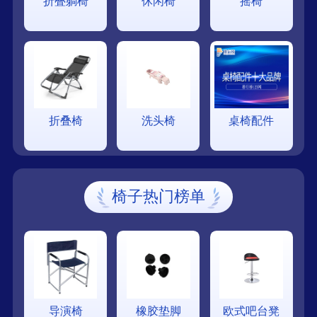
折叠躺椅
休闲椅
摇椅
折叠椅
洗头椅
桌椅配件
椅子热门榜单
导演椅
橡胶垫脚
欧式吧台凳