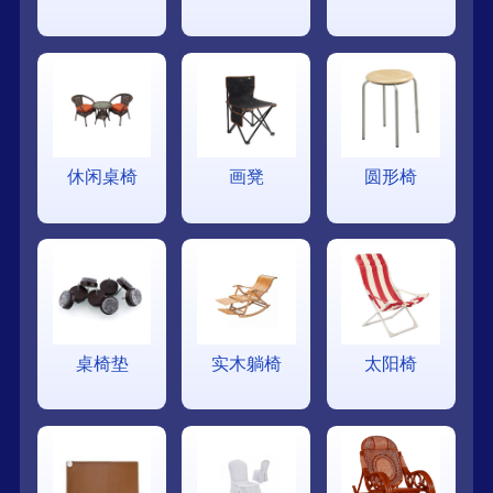
休闲桌椅
画凳
圆形椅
桌椅垫
实木躺椅
太阳椅