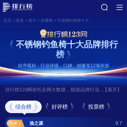
>
>
>
>
首页
家具
椅子
折叠椅
不锈钢钓鱼椅十大品牌排行榜
不锈钢钓鱼椅十大品牌排行
榜
排序规则：行业评级、口碑、销量等12项依据
更新时间：2026年2月1日
排行榜123网依托全网大数据，根据品牌行业评
【展开】
级、口碑、销量等12项指标依据，评选出了不
锈钢钓鱼椅十大品牌排行榜，前十名分别是渔
综合榜
好评榜
投票榜
之源、连球/LIANQIU、汉鼎、钓哈
哈/Diaohaha、比尔傲威/billalways、虎阁、朝
9.7
渔之源
TOP 1