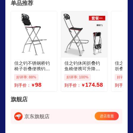
单品推荐
佳之钓不锈钢桥钓
佳之钓休闲折叠钓
佳之钓不
椅子折叠便携钓鱼
鱼椅便携可升降筏
折叠加厚
椅可升降筏钓椅高
钓鱼凳子全地形高
携可升降
好评率: 88%
好评率: 100%
好评率: 9
脚凳钓鱼凳子 桥钓
脚不锈钢钓椅 金属
子全地形
98
174.58
到手价：
￥
到手价：
￥
到手价：
椅子套餐一
涂层套餐一裸椅
椅 金属
裸椅 标
旗舰店
京东旗舰店
进店逛逛