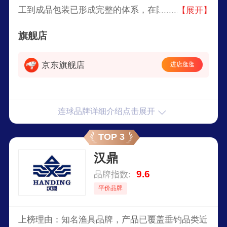
工到成品包装已形成完整的体系，在国内占有较大
【展开】
的市场份额，集渔具与休闲用品研发、生产、销
旗舰店
售、服务为一体的企业。
京东旗舰店
进店逛逛
连球品牌详细介绍点击展开
TOP 3
汉鼎
9.6
品牌指数:
平价品牌
上榜理由：知名渔具品牌，产品已覆盖垂钓品类近