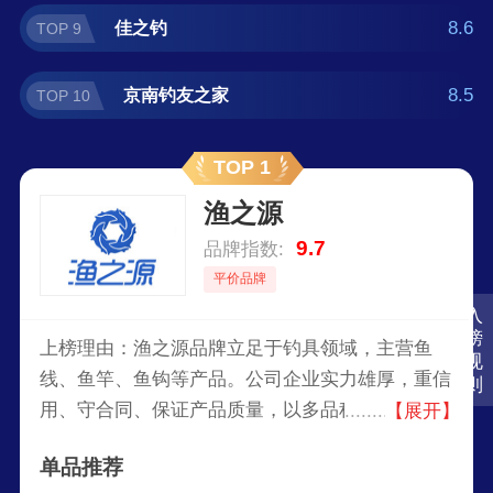
8.6
佳之钓
TOP 9
8.5
京南钓友之家
TOP 10
TOP 1
渔之源
9.7
品牌指数:
平价品牌
入
榜
上榜理由：渔之源品牌立足于钓具领域，主营鱼
规
线、鱼竿、鱼钩等产品。公司企业实力雄厚，重信
则
用、守合同、保证产品质量，以多品种经营特色和
【展开】
薄利多销的原则，赢得了广大客户的信任，公司始
单品推荐
终奉行“诚信求实、致力服务、唯求满意”的企业宗