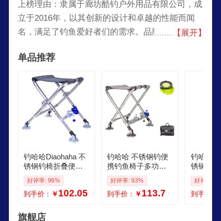
上榜理由：隶属于廊坊酷钓户外用品有限公司，成
立于2016年，以其创新的设计和卓越的性能而闻
名，满足了钓鱼爱好者们的需求。品牌致力于为钓
【展开】
鱼爱好者提供全方位的渔具解决方案，让他们享受
单品推荐
到更好的钓鱼体验。旗下产品有钓椅钓箱、拉饵
盘、钓鱼桶、户外钓鱼配件等产品。
钓哈哈Diaohaha 不
钓哈哈 不锈钢钓便
钓哈哈Dia
锈钢钓椅折叠便携
携钓鱼椅子多功能
锈钢桥钓
多功能可升降调节
可折叠钓椅台钓轻
钓鱼椅可
好评率: 96%
好评率: 93%
好评率: 9
钓鱼椅台钓椅钓鱼
便钓鱼凳钓鱼用品
椅便携高
102.05
113.7
到手价：
￥
到手价：
￥
到手价：
马扎凳子 套餐九升
套餐十一
钓鱼凳子
级金属包胶脚爪
挂包钓椅
旗舰店