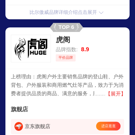
比尔傲威品牌详细介绍点击展开
TOP 6
虎阁
8.9
品牌指数:
平价品牌
上榜理由：虎阁户外主要销售品牌的登山鞋、户外
背包、户外服装和商用燃气灶等产品，致力于为消
费者提供品质的商品、满意的服务，用真诚和热情
【展开】
来赢取顾客良好的口碑和信任，树立良好的品牌市
旗舰店
场形象。
京东旗舰店
进店逛逛