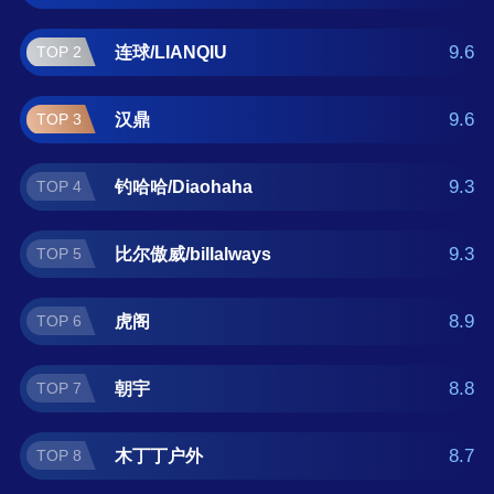
宇、木丁丁户外、佳之钓、京南钓友之家 。如
果您正在查找不锈钢钓鱼椅什么牌子好？那么
9.6
连球/LIANQIU
TOP 2
本不锈钢钓鱼椅十大品牌榜单可供您作为选购
参考，我们致力于用最真实的数据提供不锈钢
9.6
汉鼎
TOP 3
钓鱼椅品牌推荐，让您选得放心。(榜单每月更
新一次)
9.3
钓哈哈/Diaohaha
TOP 4
9.3
比尔傲威/billalways
TOP 5
8.9
虎阁
TOP 6
8.8
朝宇
TOP 7
8.7
木丁丁户外
TOP 8