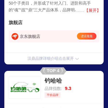
50个子类目，并形成了针对入门、进阶和高手
的“魂”“战”“鼎”三大产品体系，品牌明星产品汉鼎1
【展开】
号上市6年以来，深受广大钓友喜欢，截止2020年
旗舰店
底累计销售超过1200万支。
京东旗舰店
进店逛逛
汉鼎品牌详细介绍点击展开
TOP 4
钓哈哈
9.3
品牌指数:
平价品牌