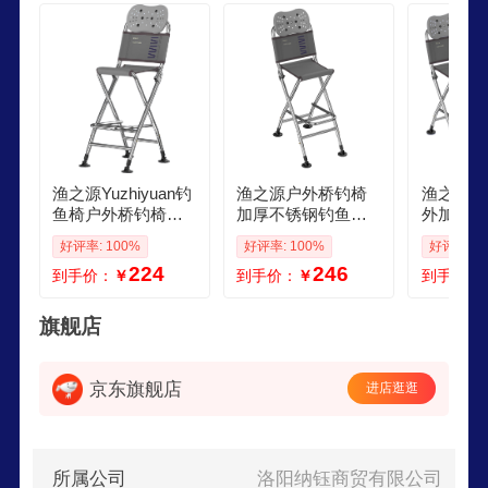
旨，全力跟随客户需求，不断进行产品创新和服务
改进。
渔之源Yuzhiyuan钓
渔之源户外桥钓椅
渔之源Yuz
鱼椅户外桥钓椅子
加厚不锈钢钓鱼椅
外加厚不
升降腿桥筏吊椅折
升降腿桥筏钓椅稳
椅桥钓椅
好评率: 100%
好评率: 100%
好评率: 1
叠便携加厚不锈钢
固舒适便携钓鱼垂
桥筏钓椅
224
246
到手价：
￥
到手价：
￥
到手价：
钓鱼凳子 加厚不锈
钓 加厚不锈钢 稳固
凳子 升
钢 5档可调标准套装
不易晃升级裸椅收
款椅子携
纳包装鱼桶
叠加固不
旗舰店
京东旗舰店
进店逛逛
所属公司
洛阳纳钰商贸有限公司