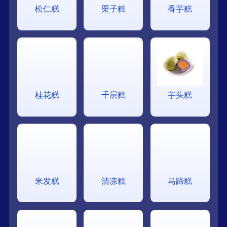
松仁糕
栗子糕
香芋糕
桂花糕
千层糕
芋头糕
米发糕
清凉糕
马蹄糕