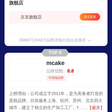
旗舰店
的要求极为苛刻，严选北纬36°的优质抹茶，主要
来自日本宇治、西尾和中国泰山，3个全球优质抹
京东旗舰店
进店逛逛
茶产区。门店产品以抹茶茶饮甜点为主打，而线上
商城则以千层蛋糕、生日蛋糕为主，零食为辅，利
用冷链配送服务，为广、深、佛、莞四城顾客提供
3小时达蛋糕配送服务。
36MATCHART品牌详细介绍点击展开
TOP 8
mcake
8.8
品牌指数:
中高端品牌
上榜理由：公司成立于2011年，是为美食者打造的
蛋糕品牌。目前服务上海、杭州、苏州、北京四大
城市，建立了独立的生产加工工厂。Mcake团队从
【展开】