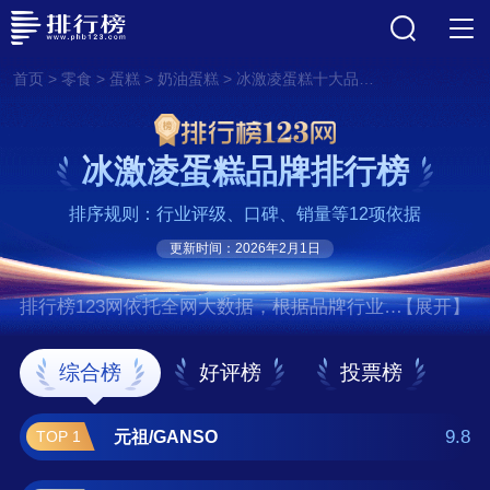
>
>
>
>
首页
零食
蛋糕
奶油蛋糕
冰激凌蛋糕十大品牌排行榜
冰激凌蛋糕品牌排行榜
排序规则：行业评级、口碑、销量等12项依据
更新时间：2026年2月1日
排行榜123网依托全网大数据，根据品牌行业评
【展开】
级、口碑、销量等12项指标依据，评选出了冰
激凌蛋糕十大品牌排行榜，前十名分别是元
综合榜
好评榜
投票榜
祖/GANSO、榴芒一刻、哈根达斯/Haagen-
Dazs、派悦坊、八喜/BAXY、幸福西饼、
9.8
元祖/GANSO
TOP 1
36MATCHART、mcake、诺心/Lecake、熊猫