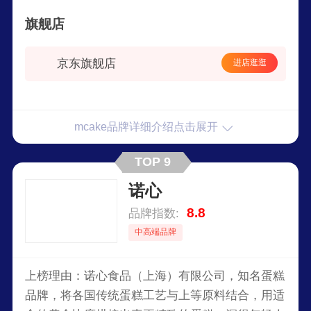
研发生产到销售配送，全程实施监控运行，使用来
旗舰店
自法国等地近70种原材料，严格遵守蛋糕制作工
艺，带来难忘的巴黎味道。
京东旗舰店
进店逛逛
mcake品牌详细介绍点击展开
TOP 9
诺心
8.8
品牌指数:
中高端品牌
上榜理由：诺心食品（上海）有限公司，知名蛋糕
品牌，将各国传统蛋糕工艺与上等原料结合，用适