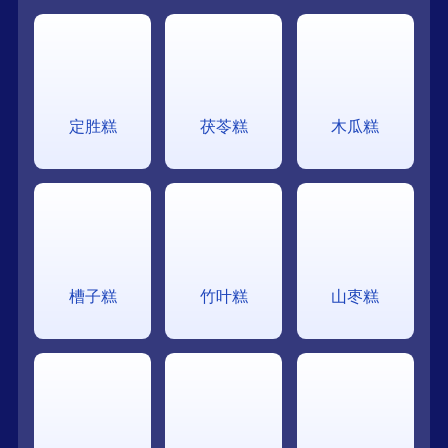
定胜糕
茯苓糕
木瓜糕
槽子糕
竹叶糕
山枣糕