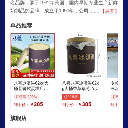
名品牌，源于1932年美国，国内早期专业生产新鲜
奶制品的品牌，成立于1990年，公司将冰淇淋技术
【展开】
和配方引进到中国，三十多年来始终致力于新鲜牛
单品推荐
奶冰淇淋的生产。在生产制作过程中只选用本地纯
鲜的牛奶和国际品质原料进行精心调制，完全保持
了产品的纯鲜口味和高级品质。
八喜冰淇淋62kg大
八喜八喜冰淇淋62k
专款特惠
桶装餐饮蛋糕店商
g大桶香草草莓巧克
冰淇淋夹
用挖球雪糕香草多
力芒果味甜点酒店
油水果蛋
好评率: 100%
领20元券
好评率: 1
口味冰激凌冷饮 62
西餐厅蛋糕店 62kg
285
385
到手价：
￥
到手价：
￥
到手价：
kg八喜大桶提拉米
八喜大桶饼干口味6
苏味挖球勺
2kg
旗舰店