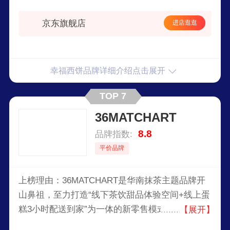
竞争力，我们不断创新，品种繁多，各具风味，深
京东旗舰店
进店逛逛
深地融入每个顾客心中，我们用心去感受顾客的需
求，为消费者生产出健康、安全、绿色的烘焙食
品，让更多普通消费者享受五星级的烘焙食品！
幸福西饼品牌详细介绍点击展开
TOP 7
36MATCHART
8.8
品牌指数:
平价品牌
上榜理由：36MATCHART是华南抹茶主题品牌开
山鼻祖，至力打造“线下茶饮甜品体验空间+线上蛋
糕3小时配送到家”为一体的新零售模式。怀着对抹
【展开】
茶的热爱和敬意，用心专注做好抹茶。我们对抹茶