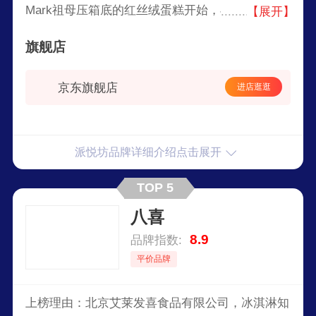
Mark祖母压箱底的红丝绒蛋糕开始，再到备受年
【展开】
轻人欢迎的造型纸杯蛋糕、每月更新的星座生日蛋
旗舰店
糕以及休闲零食，派悦坊的美味创意层出不穷，用
充满惊喜和设计感的高品质甜品为大家带去，触手
京东旗舰店
进店逛逛
可及的幸福感。
派悦坊品牌详细介绍点击展开
TOP 5
八喜
8.9
品牌指数:
平价品牌
上榜理由：北京艾莱发喜食品有限公司，冰淇淋知