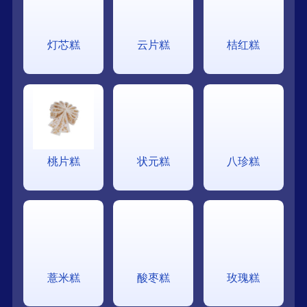
灯芯糕
云片糕
桔红糕
桃片糕
状元糕
八珍糕
薏米糕
酸枣糕
玫瑰糕