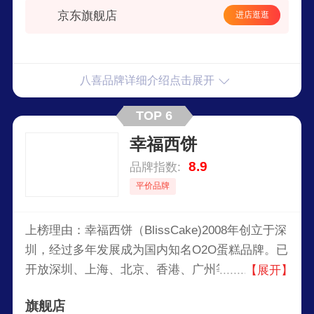
京东旗舰店
进店逛逛
八喜品牌详细介绍点击展开
TOP 6
幸福西饼
8.9
品牌指数:
平价品牌
上榜理由：幸福西饼（BlissCake)2008年创立于深
圳，经过多年发展成为国内知名O2O蛋糕品牌。已
开放深圳、上海、北京、香港、广州等200+城
【展开】
市。主要经营面包、西饼、曲奇、蛋糕、季节礼饼
旗舰店
等中西式糕点。我们以100%新鲜制作为品牌核心