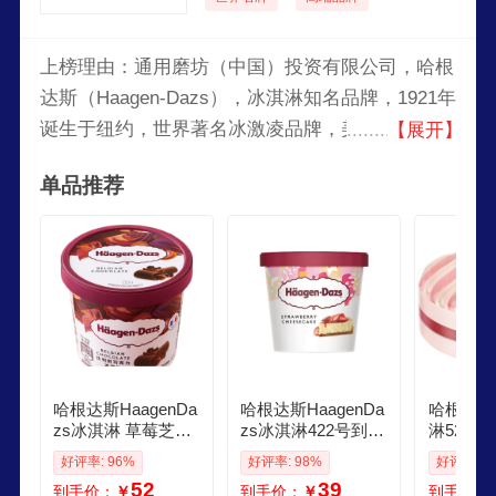
上榜理由：通用磨坊（中国）投资有限公司，哈根
达斯（Haagen-Dazs），冰淇淋知名品牌，1921年
诞生于纽约，世界著名冰激凌品牌，美国通用磨坊
【展开】
旗下品牌，被誉为“冰淇淋中的劳斯莱斯”。
单品推荐
哈根达斯HaagenDa
哈根达斯HaagenDa
哈根达斯
zs冰淇淋 草莓芝士
zs冰淇淋422号到期
淋520g
蛋糕口味冰激凌 95
草莓芝士蛋糕口味
6款任选 生日蛋糕
好评率: 96%
好评率: 98%
好评率: 9
ml杯 小杯装雪糕
冰激凌 95ml杯 小杯
一键转赠
52
39
到手价：
￥
到手价：
￥
到手价：
装雪糕