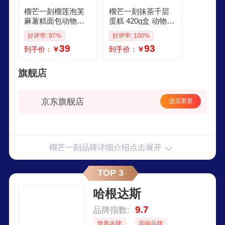
榴芒一刻榴莲泡芙
榴芒一刻抹茶千层
麻薯糕面包动物奶
蛋糕 420g盒 动物奶
油冰淇淋蛋糕45g2
油冰淇淋蛋糕下午
好评率: 97%
好评率: 100%
枚下午茶年货礼盒
茶甜品点心蛋糕 动
39
93
到手价：
￥
到手价：
￥
物奶油 抹茶千层蛋
糕420g
旗舰店
京东旗舰店
进店逛逛
榴芒一刻品牌详细介绍点击展开
TOP 3
哈根达斯
9.7
品牌指数:
世界名牌
高端品牌