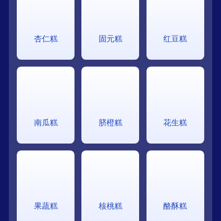
杏仁糕
固元糕
红豆糕
南瓜糕
脐橙糕
花生糕
果蔬糕
核桃糕
酪酥糕