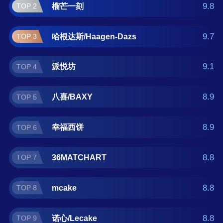
不走蛋糕 。如果您正在查找冰激凌蛋糕什么牌
9.8
榴芒一刻
TOP 2
子好？那么本冰激凌蛋糕十大品牌榜单可供您
作为选购参考，我们致力于用最真实的数据提
9.7
哈根达斯/Haagen-Dazs
TOP 3
供冰激凌蛋糕品牌推荐，让您选得放心。(榜单
每月更新一次)
9.1
派悦坊
TOP 4
8.9
八喜/BAXY
TOP 5
8.9
幸福西饼
TOP 6
8.8
36MATCHART
TOP 7
8.8
mcake
TOP 8
8.8
诺心/Lecake
TOP 9