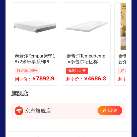
泰普尔Tempur床垫1
泰普尔Tempurtemp
泰普尔T
8x2米乐享系列PLU
ur泰普尔记忆棉床
普尔乐享
S记忆棉弹簧席梦思
垫18米床榻榻米床
弹簧记忆
好评率: 99%
领260元券
好评率: 1
软厚国家补贴可拆
垫夏凉国家补贴5c
深睡席梦
7892.9
4686.3
到手价：
￥
到手价：
￥
到手价：
洗 乐享尊享款乐活
m舒适垫 多功能5c
享成长款
突破25cm软硬适中
m舒适垫 182米
分区护脊
182米
00mm20
旗舰店
京东旗舰店
进店逛逛