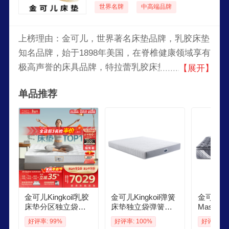
世界名牌
中高端品牌
上榜理由：金可儿，世界著名床垫品牌，乳胶床垫
知名品牌，始于1898年美国，在脊椎健康领域享有
极高声誉的床具品牌，特拉蕾乳胶床垫知名企业，
【展开】
健康、舒适、高品质床具代表品牌，全球著名的床
单品推荐
具制造商。
金可儿Kingkoil乳胶
金可儿Kingkoil弹簧
金可儿Kin
床垫分区独立袋弹
床垫独立袋弹簧偏
Master C
簧偏硬护脊18x2米
硬护脊18米2米五星
胶床垫七
好评率: 99%
好评率: 100%
好评率: 1
五星酒店护脊20升
酒店睡感 切尔西 切
簧床垫1