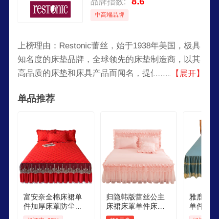
8.6
品牌指数:
中高端品牌
上榜理由：Restonic蕾丝，始于1938年美国，极具
知名度的床垫品牌，全球领先的床垫制造商，以其
高品质的床垫和床具产品而闻名，提供各种不同系
【展开】
列的床垫，包括记忆foam、乳胶、弹簧和混合型
单品推荐
床垫，以满足不同消费者的需求，是一个以提供健
康、舒适的睡眠体验为目标的知名床垫品牌。
富安奈全棉床裙单
归隐韩版蕾丝公主
雅鹿欧式
件加厚床罩防尘罩
床裙床罩单件床盖
单件纯色
夹棉蕾丝床单床垫
床套花边防滑床笠1
罩双人家