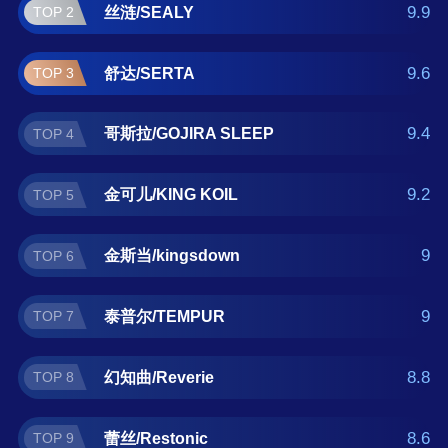
曲/Reverie、蕾丝/Restonic、美安娜/Lady
9.9
丝涟/SEALY
TOP 2
Americana 。如果您正在查找美国床垫什么牌
子好？那么本美国床垫十大品牌榜单可供您作
9.6
舒达/SERTA
TOP 3
为选购参考，我们致力于用最真实的数据提供
美国床垫品牌推荐，让您选得放心。(榜单每月
9.4
哥斯拉/GOJIRA SLEEP
TOP 4
更新一次)
9.2
金可儿/KING KOIL
TOP 5
9
金斯当/kingsdown
TOP 6
9
泰普尔/TEMPUR
TOP 7
8.8
幻知曲/Reverie
TOP 8
8.6
蕾丝/Restonic
TOP 9