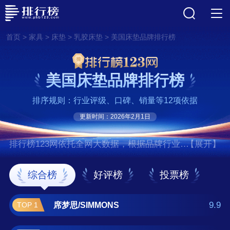
>
>
>
>
首页
家具
床垫
乳胶床垫
美国床垫品牌排行榜
美国床垫品牌排行榜
排序规则：行业评级、口碑、销量等12项依据
更新时间：2026年2月1日
排行榜123网依托全网大数据，根据品牌行业评
【展开】
级、口碑、销量等12项指标依据，评选出了美
国床垫十大品牌排行榜，前十名分别是席梦
综合榜
好评榜
投票榜
思/SIMMONS、丝涟/SEALY、舒达/SERTA、
哥斯拉/GOJIRA SLEEP、金可儿/KING KOIL、
9.9
席梦思/SIMMONS
TOP 1
金斯当/kingsdown、泰普尔/TEMPUR、幻知