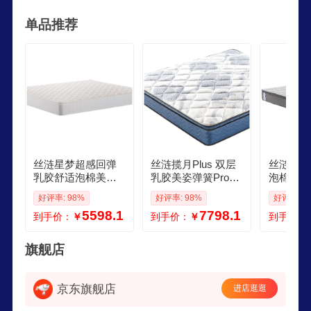
有世界最具规模和最先进的研发中心和产品测试实
单品推荐
验室。
丝涟星梦超感回弹
丝涟揽月Plus 双层
丝涟奇迹
乳胶舒适泡棉美姿
乳胶美姿弹簧Pro护
泡棉美姿
弹簧舒脊承托床垫1
腰承托舒适床垫定
包裹释压
好评率: 98%
好评率: 98%
好评率: 1
5x2米适中偏硬
制尺寸适中偏硬
x2米软
5598.1
7798.1
到手价：
￥
到手价：
￥
到手价：
旗舰店
京东旗舰店
进店逛逛