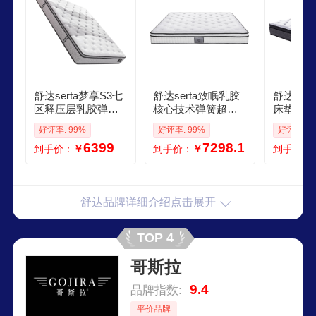
舒达serta梦享S3七
舒达serta致眠乳胶
舒达ser
区释压层乳胶弹簧
核心技术弹簧超体
床垫独立
床垫主卧阻菌阻螨1
线下同款床垫152米
螨菌双人
好评率: 99%
好评率: 99%
好评率: 9
82米偏硬
适中睡感
518米2
6399
7298.1
到手价：
￥
到手价：
￥
到手价：
享1931P
胶 偏硬 2
米
舒达品牌详细介绍点击展开
TOP 4
哥斯拉
9.4
品牌指数:
平价品牌