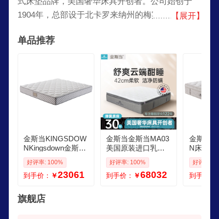
式床垫品牌，美国奢华床具开创者。公司始创于
1904年，总部设于北卡罗来纳州的梅宾市。金斯当
【展开】
KINGSDOWN已经成为一家全球化的公司，在北
单品推荐
美、英国、澳大利亚、马来西亚及土耳其等国家拥
有18家品牌生产基地，为超过35个国家和地区的顾
客提供高质量睡眠产品。
金斯当KINGSDOW
金斯当金斯当MA03
金斯当KI
NKingsdown金斯当
美国原装进口乳胶
N床垫乳
澳洲进口床垫MI02
弹簧床垫防螨18M
记忆棉舒
好评率: 100%
好评率: 100%
好评率: 1
软硬适中床垫 1800
双人床独立弹簧床
软 BLD01
23061
68032
到手价：
￥
到手价：
￥
到手价：
2000
垫 18002000
旗舰店