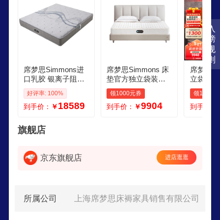
入
榜
规
则
席梦思Simmons进
席梦思Simmons 床
席梦思Si
口乳胶 银离子阻螨
垫官方独立袋装弹
立袋弹簧
抑菌净眠双人床垫
簧双人床垫护脊 老
护脊凉感
好评率: 100%
领1000元券
领1000
柔蕴 22米 软硬适中
人适用 偏硬 西亚 1
8x2米
18589
9904
到手价：
￥
到手价：
￥
到手价：
5002000
新曙光 
热销TOP1
0240
旗舰店
京东旗舰店
进店逛逛
所属公司
上海席梦思床褥家具销售有限公司