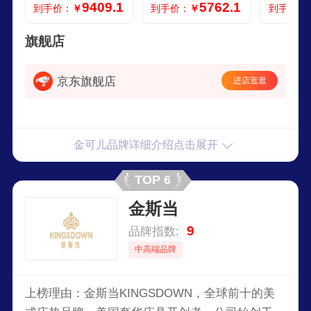
9409.1
5762.1
到手价：
￥
到手价：
￥
到手价：
级款 护脊30 S28cm
尔西 18020022cm
中
7度偏硬七区护脊 1
80200cm
旗舰店
京东旗舰店
进店逛逛
金可儿品牌详细介绍点击展开
TOP 6
金斯当
9
品牌指数:
中高端品牌
上榜理由：金斯当KINGSDOWN，全球前十的美