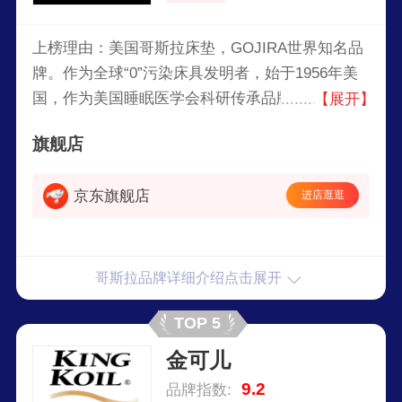
上榜理由：美国哥斯拉床垫，GOJIRA世界知名品
牌。作为全球“0”污染床具发明者，始于1956年美
国，作为美国睡眠医学会科研传承品牌，共同探索
【展开】
人类睡眠与卧室环境之间的关系，首家将生物学、
旗舰店
环境学、遗传基因学以及医学完美融合的床具品
牌！
京东旗舰店
进店逛逛
哥斯拉品牌详细介绍点击展开
TOP 5
金可儿
9.2
品牌指数: