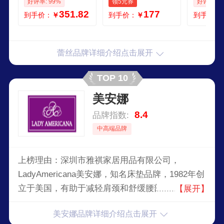
好评率: 99%
领5元券
好评率: 1
套防滑床垫保护套
8m床垫保护套 玉色
垫保护套
351.82
177
到手价：
￥
到手价：
￥
到手价：
绽放玉色 单床裙2个
150cmx200cm床裙
伊莉莎奶白
枕套 200cm220cm
cm床裙
蕾丝品牌详细介绍点击展开
TOP 10
美安娜
8.4
品牌指数:
中高端品牌
上榜理由：深圳市雅祺家居用品有限公司，
LadyAmericana美安娜，知名床垫品牌，1982年创
立于美国，有助于减轻肩颈和舒缓腰部僵硬疼痛的
【展开】
功能性床垫，其弹簧床垫口碑甚好，专注于床垫设
美安娜品牌详细介绍点击展开
计/生产/销售的厂家。