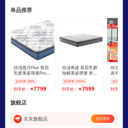
有世界最具规模和最先进的研发中心和产品测试实
单品推荐
验室。
丝涟揽月Plus 双层
丝涟奇迹 双层乳胶
丝涟Sea
乳胶美姿弹簧Pro护
泡棉美姿弹簧 舒适
床可调节
腰承托舒适床垫定
包裹释压承托床垫 2
款床架星
好评率: 98%
好评率: 100%
好评率: 9
制尺寸适中偏硬
x2米软硬适中
动版182
7799
7599
到手价：
￥
到手价：
￥
到手价：
旗舰店
京东旗舰店
进店逛逛