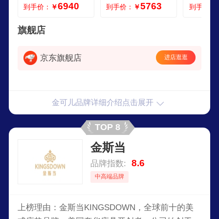
6940
5763
到手价：
￥
到手价：
￥
到手价：
级款 护脊之芯22cm
尔西 18020022cm
中
6度偏硬品牌经典 1
80200cm
旗舰店
京东旗舰店
进店逛逛
金可儿品牌详细介绍点击展开
TOP 8
金斯当
8.6
品牌指数:
中高端品牌
上榜理由：金斯当KINGSDOWN，全球前十的美