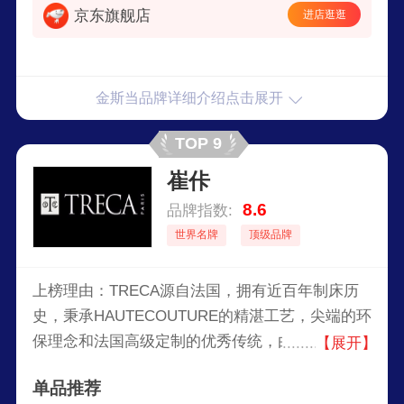
京东旗舰店
进店逛逛
金斯当品牌详细介绍点击展开
TOP 9
崔佧
8.6
品牌指数:
世界名牌
顶级品牌
上榜理由：TRECA源自法国，拥有近百年制床历
史，秉承HAUTECOUTURE的精湛工艺，尖端的环
保理念和法国高级定制的优秀传统，由欧洲名师执
【展开】
掌设计床体，打造舒适尊贵床垫。受到众多政界名
单品推荐
流、娱乐体育明星的青睐，有着全球高端床垫第一