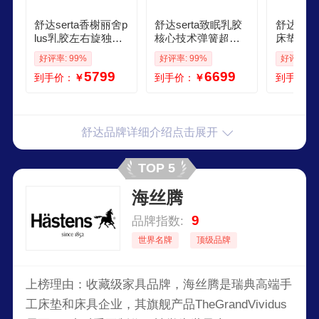
舒达serta香榭丽舍p
舒达serta致眠乳胶
舒达ser
lus乳胶左右旋独立
核心技术弹簧超体
床垫独立
袋弹簧床垫静音152
线下同款床垫152米
螨菌双人
好评率: 99%
好评率: 99%
好评率: 9
米适中
适中睡感
518米2
5799
6699
到手价：
￥
到手价：
￥
到手价：
享1931P
胶 偏硬 2
米
舒达品牌详细介绍点击展开
TOP 5
海丝腾
9
品牌指数:
世界名牌
顶级品牌
上榜理由：收藏级家具品牌，海丝腾是瑞典高端手
工床垫和床具企业，其旗舰产品TheGrandVividus