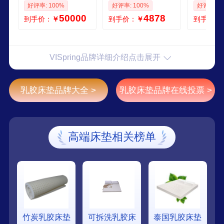
咨询客服
ring护脊麻布弹簧双
然无胶水
好评率: 100%
好评率: 100%
好评率: 1
层软垫 vispring高配
音奢华主
50000
4878
到手价：
￥
到手价：
￥
到手价：
系列底垫 27cm 15x
Elite主
19米
mm200
VISpring品牌详细介绍点击展开
乳胶床垫品牌大全 >
乳胶床垫品牌在线投票 >
高端床垫相关榜单
竹炭乳胶床垫
可拆洗乳胶床
泰国乳胶床垫