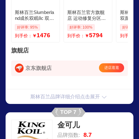
斯林百兰Slumberla
斯林百兰官方旗舰
斯林百兰
nd成长双眠8c 双面
店 运动修复分区远
双面睡儿
睡儿童青少年床垫
红外乳胶 床垫 焕能
床垫 羊
好评率: 95%
好评率: 100%
好评率: 9
宿舍薄垫榻榻米 开
活力套装 18020025
床垫 天
1476
5794
到手价：
￥
到手价：
￥
到手价：
学季套装 双面可睡1
CM
双面护脊1
202008
CM
旗舰店
京东旗舰店
进店逛逛
斯林百兰品牌详细介绍点击展开
TOP 7
金可儿
8.7
品牌指数: