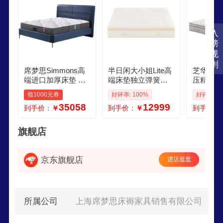
入
榜
规
则
席梦思Simmons高
半日闲大小姐Lite高
芝华仕床
端进口加厚床垫 双
端床垫独立弹簧席
压精灵奢
重静音独立袋装弹
梦思加厚软双人酒
胶独袋弹
领1000元券
好评率: 100%
好评率: 9
簧双人床垫软床垫
店22米 适中偏硬
梦思18
35058
12999
到手价：
￥
到手价：
￥
到手价：
奢境 15002000
旗舰店
京东旗舰店
进店逛逛
所属公司
上海席梦思床褥家具销售有限公司