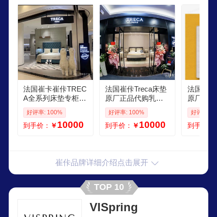
品牌的地位，享有“睡眠奢侈品”的美誉，更被誉
为“创造睡眠艺术的专家”，成就了全球睡眠艺术品
的传奇地位。
法国崔卡崔佧TREC
法国崔佧Treca床垫
法国崔佧T
A全系列床垫专柜正
原厂正品代购乳胶
原厂正品
品
床垫弹簧高端床垫
床垫弹簧
好评率: 100%
好评率: 100%
好评率: 1
卧室家具
卧室家具
10000
10000
到手价：
￥
到手价：
￥
到手价：
崔佧品牌详细介绍点击展开
TOP 10
VISpring