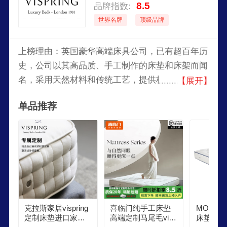
8.5
品牌指数:
世界名牌
顶级品牌
上榜理由：英国豪华高端床具公司，已有超百年历
史，公司以其高品质、手工制作的床垫和床架而闻
名，采用天然材料和传统工艺，提供极致的舒适和
【展开】
耐用性。Vispring的产品在高端市场中广受欢迎，
单品推荐
多用于豪华酒店和私人住宅。
克拉斯家居vispring
喜临门纯手工床垫
MOSU
定制床垫进口家具
高端定制马尾毛visp
床垫visp