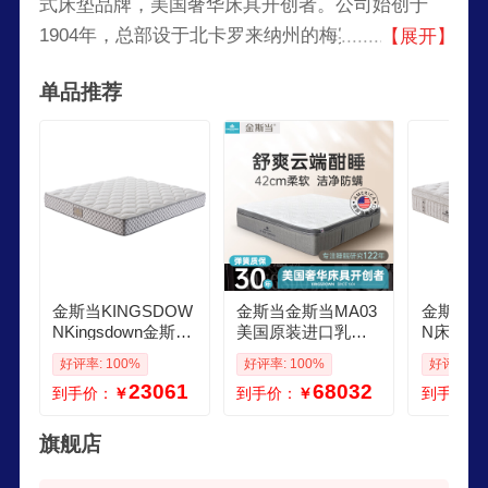
式床垫品牌，美国奢华床具开创者。公司始创于
1904年，总部设于北卡罗来纳州的梅宾市。金斯当
【展开】
KINGSDOWN已经成为一家全球化的公司，在北
单品推荐
美、英国、澳大利亚、马来西亚及土耳其等国家拥
有18家品牌生产基地，为超过35个国家和地区的顾
客提供高质量睡眠产品。
金斯当KINGSDOW
金斯当金斯当MA03
金斯当KI
NKingsdown金斯当
美国原装进口乳胶
N床垫乳
澳洲进口床垫MI02
弹簧床垫防螨18M
记忆棉舒
好评率: 100%
好评率: 100%
好评率: 1
软硬适中床垫 1800
双人床独立弹簧床
软 BLD01
23061
68032
到手价：
￥
到手价：
￥
到手价：
2000
垫 18002000
旗舰店