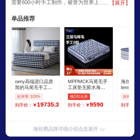
需要600小时手工制作，被誉为世界上最奢华的
【展开】
床。海丝腾始终以追求优质睡眠为品牌的价值观，
单品推荐
并且以谦虚的态度看待自身获得的工艺成就，其历
经六代传承，保留精湛工艺，成就今日辉煌。
oeny高端进口品质
MPPMCK马尾毛手
海丝腾床
简的马尾毛手工床
工床垫无胶水海丝
tens 海
垫无胶水海丝腾天
腾天然独立袋弹簧
垫 马尾
好评率: 100%
领200元券
好评率: 1
然独立袋弹簧床垫
床垫席梦思软垫 顶
家用卧 蓝
19735.3
9590
到手价：
￥
到手价：
￥
到手价：
组合优惠价床垫顶
垫 1500mm2000m
顶垫 180
垫 1500mm2000m
m
mm
m
海丝腾品牌详细介绍点击展开