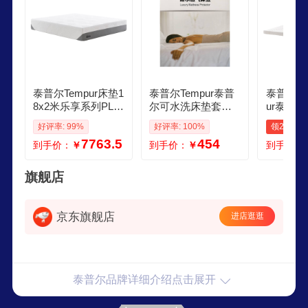
泰普尔Tempur床垫1
泰普尔Tempur泰普
泰普尔Tem
8x2米乐享系列PLU
尔可水洗床垫套床
ur泰普
S记忆棉弹簧席梦思
笠 150200
垫18米
好评率: 99%
好评率: 100%
领260元
软厚国家补贴可拆
垫夏凉国
7763.5
454
到手价：
￥
到手价：
￥
到手价：
洗 乐享尊享款乐活
m舒适垫
突破25cm软硬适中
m舒适垫 
182米
旗舰店
京东旗舰店
进店逛逛
泰普尔品牌详细介绍点击展开