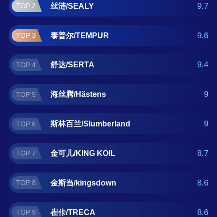
儿/KING KOIL、金斯当/kingsdown、崔
9.7
丝涟/SEALY
TOP 2
佧/TRECA、VISpring 。如果您正在查找高端床
垫什么牌子好？那么本高端床垫十大品牌榜单
9.6
泰普尔/TEMPUR
TOP 3
可供您作为选购参考，我们致力于用最真实的
数据提供高端床垫品牌推荐，让您选得放心。
9.4
舒达/SERTA
TOP 4
(榜单每月更新一次)
9
海丝腾/Hästens
TOP 5
9
斯林百兰/Slumberland
TOP 6
8.7
金可儿/KING KOIL
TOP 7
8.6
金斯当/kingsdown
TOP 8
8.6
崔佧/TRECA
TOP 9