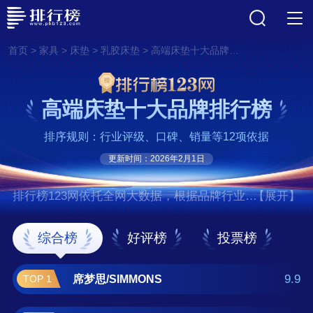
>
>
>
>
首页
家具
床垫
乳胶床垫
高端床垫十大品牌排行榜
高端床垫十大品牌排行榜
排序规则：行业评级、口碑、销量等12项依据
更新时间：2026年2月1日
排行榜123网依托全网大数据，根据品牌行业评
【展开】
级、口碑、销量等12项指标依据，评选出了高
端床垫十大品牌排行榜，前十名分别是席梦
综合榜
好评榜
投票榜
思/SIMMONS、丝涟/SEALY、泰普
尔/TEMPUR、舒达/SERTA、海丝
9.9
席梦思/SIMMONS
TOP 1
腾/Hästens、斯林百兰/Slumberland、金可