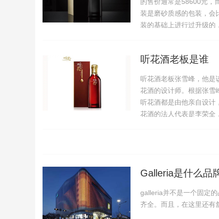
的售价通常是58600元
装是磨砂质感的包装，会
装的基础上进行过升级的
听花酒老板是谁
听花酒老板张雪峰，他是
花酒的设计师。根据张雪峰
听花酒都是由他亲自设计
花酒的法人代表是李荣全
Galleria是什么品
galleria并不是一
齐全。而且，在这里还有