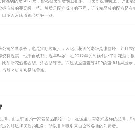
，而标准装的是5860元，价格会比前者便宜很多。再比如说包装上，听花精
比标准装的要高级一些。然后是配方成分的不同，听花精品装的配方是在
，口感以及味道都会更好一些。
该公司的董事长，也是实际控股人，因此听花酒的老板是张雪峰，并且兼
资料现实，他来自成都，现年54岁，在2012年的时候创办了听花酒，很
，比如听花酒酱香型、浓香型等等。不过从企查查等APP的查询结果显示
，当然老板其实是张雪峰。
牌
个固定的品牌，而是韩国的一家奢侈品购物中心，在这里，有各式各样的品牌，种
舒适的环境和优质的服务。所以非常吸引来自全球各地的消费者。