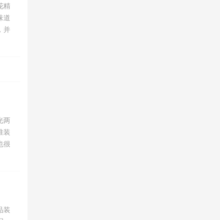
花精
味道
，并
光两
准装
也很
品装