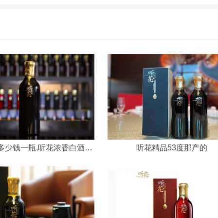
听花白酒多少钱一瓶,听花浓香白酒价格一览表
听花精品53度那产的