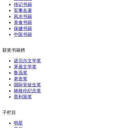
传记书籍
军事名著
风水书籍
美食书籍
保健书籍
中医书籍
获奖书籍榜
诺贝尔文学奖
茅盾文学奖
鲁迅奖
老舍奖
国际安徒生奖
林格伦纪念奖
普利策奖
子栏目
明星