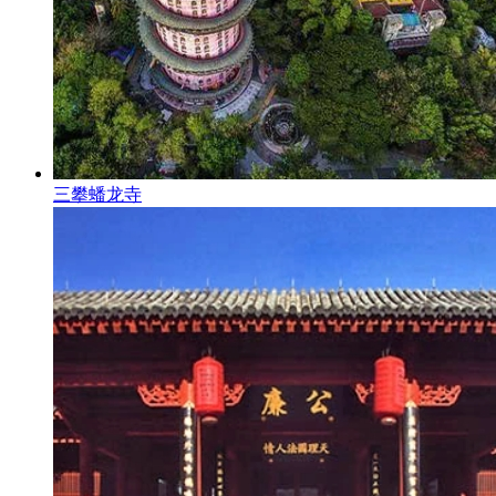
三攀蟠龙寺