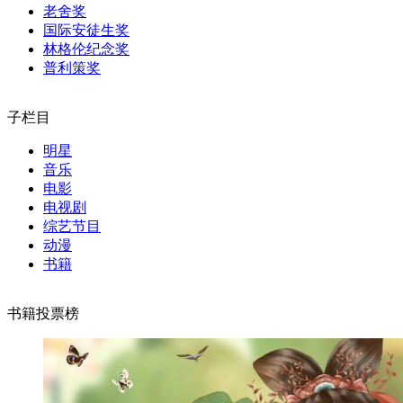
老舍奖
国际安徒生奖
林格伦纪念奖
普利策奖
子栏目
明星
音乐
电影
电视剧
综艺节目
动漫
书籍
书籍投票榜