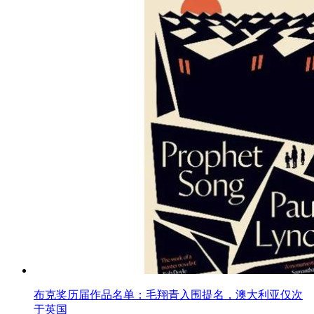
布克奖历届作品名单：毛翔青入围提名，澳大利亚仅次
于英国