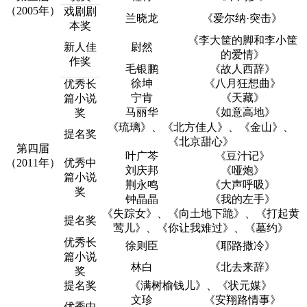
（2005年）
戏剧剧
兰晓龙
《爱尔纳
·
突击》
本奖
《李大筐的脚和李小筐
新人佳
尉然
的爱情》
作奖
毛银鹏
《故人西辞》
徐坤
《八月狂想曲》
优秀长
宁肯
《天藏》
篇小说
马丽华
《如意高地》
奖
《琉璃》、《北方佳人》、《金山》、
提名奖
《北京甜心》
第四届
叶广芩
《豆汁记》
（2011年）
优秀中
刘庆邦
《哑炮》
篇小说
荆永鸣
《大声呼吸》
奖
钟晶晶
《我的左手》
《失踪女》、《向土地下跪》、《打起黄
提名奖
莺儿》、《你让我难过》、《墓约》
优秀长
徐则臣
《耶路撒冷》
篇小说
林白
《北去来辞》
奖
提名奖
《满树榆钱儿》、《状元媒》
文珍
《安翔路情事》
优秀中