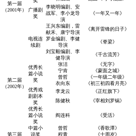
奖
第一届
李晓明编剧、安
（2001年）
广播剧
战军、李小龙导
《一年又一年》
奖
演
王兴东编剧，雷
《离开雷锋的日子》
献禾、康宁导演
电视连
罗金编剧、李健
《脊梁》
续剧
导演
刘宝毅编剧、李
《千古流芳》
健导演
张洁
《无字》
优秀长
宁肯
《蒙面之城》
篇小说
曾哲
《一年级二年级》
第二届
奖
衣向东
《初三初四看月亮》
（2002年）
优秀戏
李龙云
《正红旗下》
剧剧本
陈健秋
《宰相刘罗锅》
奖
优秀长
篇小说
阎连科
《受活》
奖
中篇小
曾哲
《香歌潭》
第三届
说奖
程青
《十周岁》