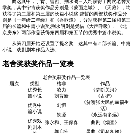
而这其中，宁肯、曾哲、荆永鸣三人均获得了两次老舍文
学奖，其中宁肯获奖作品分别是《蒙面之城》、《天藏》，均
获得了第二届和第三届的长篇小说奖;曾哲的两部获奖作品分
别是《一年级二年级》和《香歌潭》，分别获得第二届和第三
届的长篇和中篇小说奖;荆永明则是凭借《大声呼吸》、《北
京房东》两部作品获得第四届和第五节的优秀中篇小说奖。
从第四届开始还设置了提名奖，这其中有21部长篇、中篇
小说、戏剧剧本作品入选。
老舍奖获奖作品一览表
老舍奖获奖作品一览表
届次
类型
格非
作品
优秀长
凌力
《梦断关河》
篇小说
刘育新
《古街》
《贫嘴张大民的幸福生
优秀中
刘恒
活》
篇小说
铁凝
《永远有多远》
优秀戏
张永和、王保春
曲剧《烟壶》
剧剧本
郭启宏
昆曲《司马相如》