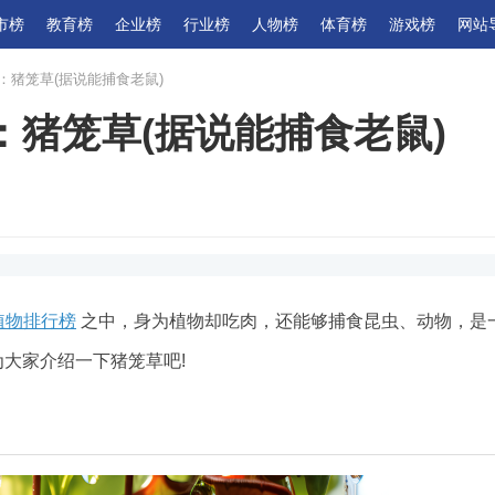
市榜
教育榜
企业榜
行业榜
人物榜
体育榜
游戏榜
网站
：猪笼草(据说能捕食老鼠)
猪笼草(据说能捕食老鼠)
植物排行榜
之中，身为植物却吃肉，还能够捕食昆虫、动物，是
为大家介绍一下猪笼草吧!