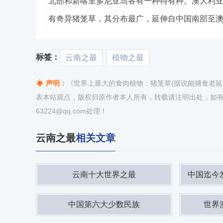
北部和新喀里多尼亚岛各有一种特有种。澳大利
有奇异猪笼草，其分布最广，延伸自中国南部至
标签：
云南之最
植物之最
声明：
《世界上最大的食肉植物：猪笼草(据说能捕食老鼠)》一文
表本站观点，版权归原作者本人所有，转载请注明出处，如
63224@qq.com处理！
云南之最
相关文章
云南十大世界之最
中国迄今
中国第六大少数民族
世界