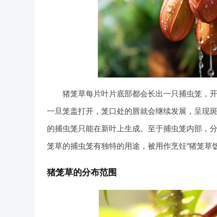
猪笼草每片叶片底部都会长出一只捕虫笼，开始
一旦笼盖打开，笼口处的唇就会继续发展，呈现
的捕虫笼只能在新叶上生成。至于捕虫笼内部，
笼草的捕虫笼有独特的用途，被用作烹饪“猪笼草饭
猪笼草的分布范围