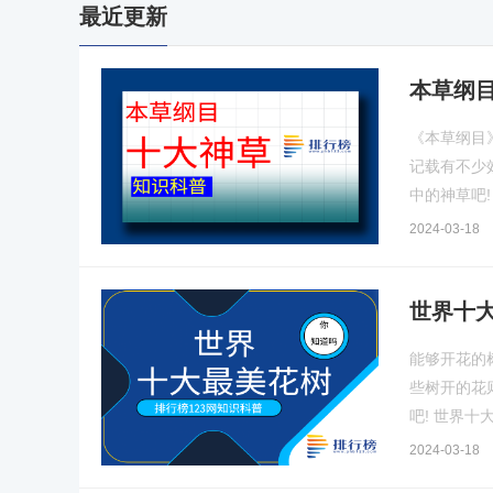
最近更新
本草纲目
《本草纲目
记载有不少
中的神草吧!
2024-03-18
世界十
能够开花的
些树开的花
吧! 世界十
2024-03-18