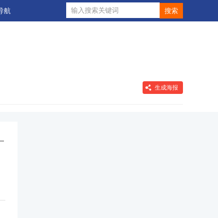
导航
生成海报
一