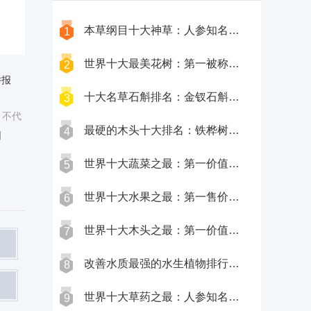
湾
本草纲目十大神草：人参知名度最高(灵芝价格昂贵)
1
世界十大最美花树：第一被称为月之女神(也门的龙血树上榜)
2
举报
十大名草石斛排名：金钗石斛上榜(晶帽石斛为濒危物种)
3
，不代
最硬的木头十大排名：铁桦树最硬(紫光檀上榜)
4
到
世界十大蔬菜之最：第一价值66.66万，第七重达上百斤
5
世界十大水果之最：第一售价876万，第六比榴莲还臭
6
世界十大木头之最：第一价值上亿，第三活了9500年
7
改善水质最强的水生植物排行榜：第九为净化污染物能手，浮萍上榜
8
世界十大草药之最：人参知名度最高(山药最常见)
9