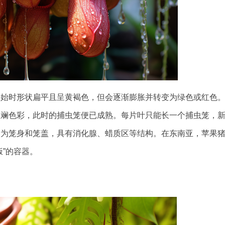
时形状扁平且呈黄褐色，但会逐渐膨胀并转变为绿色或红色
斑斓色彩，此时的捕虫笼便已成熟。每片叶只能长一个捕虫笼，
分为笼身和笼盖，具有消化腺、蜡质区等结构。在东南亚，苹果
”的容器。