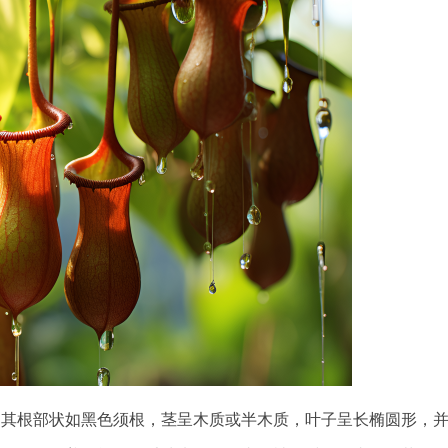
根部状如黑色须根，茎呈木质或半木质，叶子呈长椭圆形，