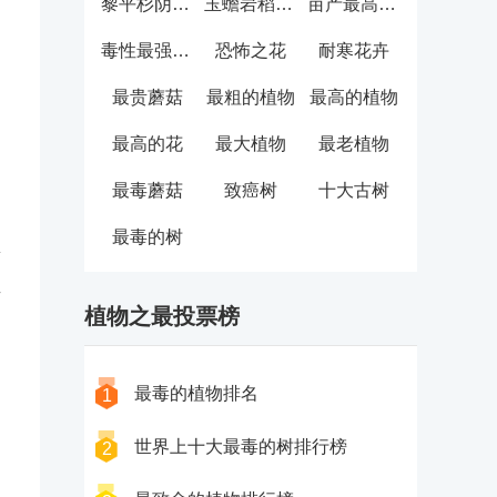
黎平杉阴沉木
玉蟾岩稻谷壳
亩产最高水稻
毒性最强植物
恐怖之花
耐寒花卉
最贵蘑菇
最粗的植物
最高的植物
最高的花
最大植物
最老植物
最毒蘑菇
致癌树
十大古树
。
最毒的树
新
猪
植物之最投票榜
最毒的植物排名
1
世界上十大最毒的树排行榜
2