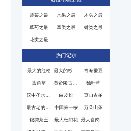
笼
蔬菜之最
水果之最
木头之最
草药之最
草类之最
树类之最
花类之最
热门记录
最大的红桧
最大的杉木树
青海蚕豆
盐角草
黄帝陵古柏林
独叶草
汉中圣水寺汉桂
白皮松
页山古柏
最古老的柏树
中国第一桉
万朵山茶
锦绣茶王
最大杜鹃花
最大食肉植物