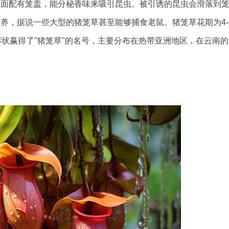
上面配有笼盖，能分秘香味来吸引昆虫。被引诱的昆虫会滑落到
养，据说一些大型的猪笼草甚至能够捕食老鼠。猪笼草花期为4-
和形状赢得了"猪笼草"的名号，主要分布在热带亚洲地区，在云南的