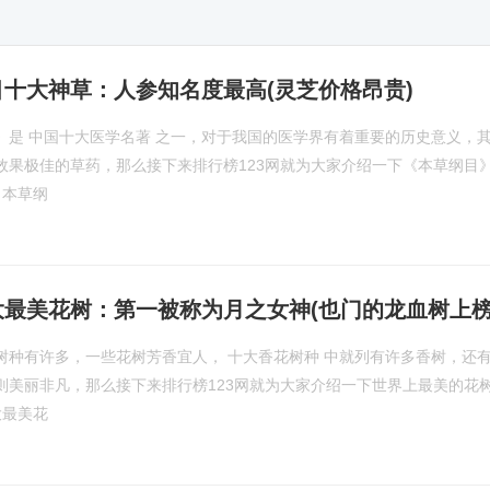
十大神草：人参知名度最高(灵芝价格昂贵)
》是 中国十大医学名著 之一，对于我国的医学界有着重要的历史意义，
效果极佳的草药，那么接下来排行榜123网就为大家介绍一下《本草纲目
 本草纲
大最美花树：第一被称为月之女神(也门的龙血树上榜
树种有许多，一些花树芳香宜人， 十大香花树种 中就列有许多香树，还
则美丽非凡，那么接下来排行榜123网就为大家介绍一下世界上最美的花
大最美花