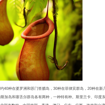
0种在婆罗洲和苏门答腊岛，30种在菲律宾群岛，20种在新
加斯加岛和塞舌尔群岛各有两种，一种特有种。斯里兰卡、印度