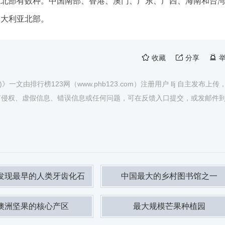
亚北部有数种。中国南部、香港、澳门、广东、广西、海南和台
澳大利亚北部。
收藏
分享
由排行榜123网（www.phb123.com）注册用户 llj 自主发布上传
有侵权、虚假信息、错误信息或任何问题，可在反馈入口提交，或发邮件
发现最早的人类牙齿化石
中国最大的乡村图书馆之一
澳洲坚果的核心产区
最大规模芒果种植园