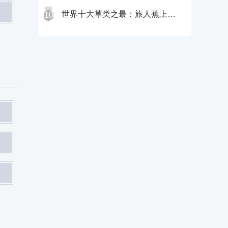
世界十大草类之最：旅人蕉上榜(第四感觉最灵敏)
10