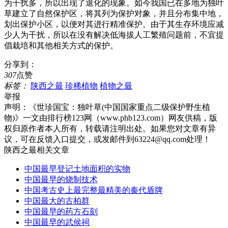
为干扰多，所以出现了退化的现象。如今我国已在多地为独叶
草建立了自然保护区，将其列为保护对象，并且分布集中地，
划出保护小区，以便对其进行精准保护。由于其生存环境应减
少人为干扰，所以在没有解决低海拔人工繁殖问题前，不宜提
倡栽培和其他相关方式的保护。
分享到：
307
点赞
标签：
陕西之最
珍稀植物
植物之最
举报
声明：
《世珍国宝：独叶草(中国国家重点二级保护野生植
物)》一文由排行榜123网（www.phb123.com）网友供稿，版
权归原作者本人所有，转载请注明出处。如果您对文章有异
议，可在反馈入口提交，或发邮件到63224@qq.com处理！
陕西之最相关文章
中国最早登记土地面积的实物
中国最早的烧制技术
中国考古史上最完整最精美的秦代盾牌
中国最大的古柏群
中国最早的药方石刻
中国最早的武侯祠