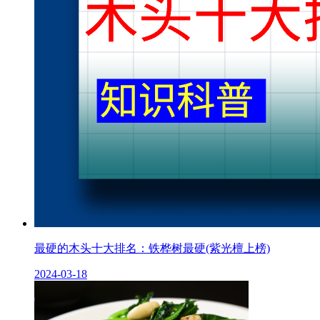
最硬的木头十大排名：铁桦树最硬(紫光檀上榜)
2024-03-18