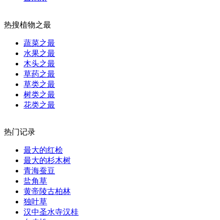
热搜植物之最
蔬菜之最
水果之最
木头之最
草药之最
草类之最
树类之最
花类之最
热门记录
最大的红桧
最大的杉木树
青海蚕豆
盐角草
黄帝陵古柏林
独叶草
汉中圣水寺汉桂