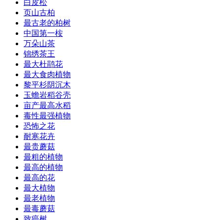
白皮松
页山古柏
最古老的柏树
中国第一桉
万朵山茶
锦绣茶王
最大杜鹃花
最大食肉植物
黎平杉阴沉木
玉蟾岩稻谷壳
亩产最高水稻
毒性最强植物
恐怖之花
耐寒花卉
最贵蘑菇
最粗的植物
最高的植物
最高的花
最大植物
最老植物
最毒蘑菇
致癌树