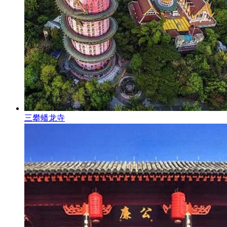
三攀蟠龙寺