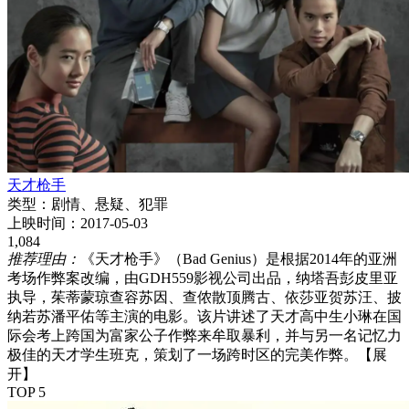
天才枪手
类型：
剧情、悬疑、犯罪
上映时间：
2017-05-03
1,084
推荐理由：
《天才枪手》（Bad Genius）是根据2014年的亚洲
考场作弊案改编，由GDH559影视公司出品，纳塔吾彭皮里亚
执导，茱蒂蒙琼查容苏因、查侬散顶腾古、依莎亚贺苏汪、披
纳若苏潘平佑等主演的电影。该片讲述了天才高中生小琳在国
际会考上跨国为富家公子作弊来牟取暴利，并与另一名记忆力
极佳的天才学生班克，策划了一场跨时区的完美作弊。
【展
开】
TOP 5