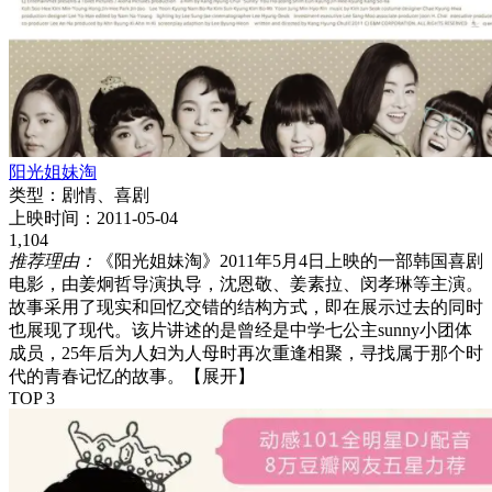
阳光姐妹淘
类型：
剧情、喜剧
上映时间：
2011-05-04
1,104
推荐理由：
《阳光姐妹淘》2011年5月4日上映的一部韩国喜剧
电影，由姜炯哲导演执导，沈恩敬、姜素拉、闵孝琳等主演。
故事采用了现实和回忆交错的结构方式，即在展示过去的同时
也展现了现代。该片讲述的是曾经是中学七公主sunny小团体
成员，25年后为人妇为人母时再次重逢相聚，寻找属于那个时
代的青春记忆的故事。
【展开】
TOP 3