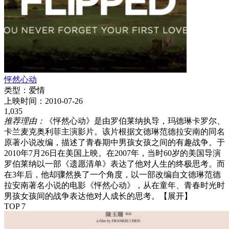
怦然心动
类型：
爱情
上映时间：
2010-07-26
1,035
推荐理由：
《怦然心动》是由罗伯莱纳执导，玛德琳卡罗尔、
卡兰麦克奥利菲主演影片。该片根据文德琳范德拉安南的同名
原著小说改编，描述了青春期中男孩女孩之间的有趣战争。于
2010年7月26日在美国上映。在2007年，当时60岁的美国导演
罗伯莱纳以一部《遗愿清单》表达了他对人生的终极思考。而
在3年后，他却骤然换了一个角度，以一部改编自文德琳范德
拉安南著名小说的电影《怦然心动》，从在童年、青春时光时
男孩女孩间的战争表达他对人成长的思考。
【展开】
TOP 7