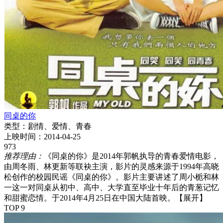
同桌的你
类型：
剧情、爱情、青春
上映时间：
2014-04-25
973
推荐理由：
《同桌的你》是2014年郭帆执导的青春爱情电影，
由周冬雨、林更新等联袂主演，影片的灵感来源于1994年高晓
松创作的校园民谣《同桌的你》。影片主要讲述了周小栀和林
一这一对同桌从初中、高中、大学直至毕业十年后的青葱记忆
和甜蜜恋情。于2014年4月25日在中国大陆首映。
【展开】
TOP 9