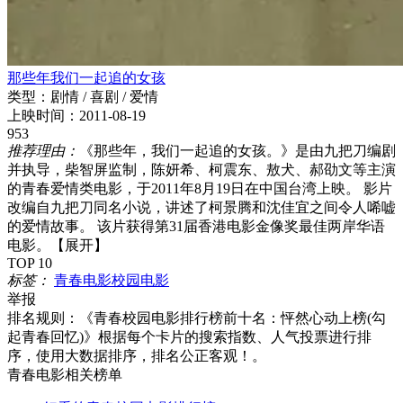
那些年我们一起追的女孩
类型：
剧情 / 喜剧 / 爱情
上映时间：
2011-08-19
953
推荐理由：
《那些年，我们一起追的女孩。》是由九把刀编剧
并执导，柴智屏监制，陈妍希、柯震东、敖犬、郝劭文等主演
的青春爱情类电影，于2011年8月19日在中国台湾上映。 影片
改编自九把刀同名小说，讲述了柯景腾和沈佳宜之间令人唏嘘
的爱情故事。 该片获得第31届香港电影金像奖最佳两岸华语
电影。
【展开】
TOP 10
标签：
青春电影
校园电影
举报
排名规则：
《青春校园电影排行榜前十名：怦然心动上榜(勾
起青春回忆)》根据每个卡片的搜索指数、人气投票进行排
序，使用大数据排序，排名公正客观！。
青春电影相关榜单