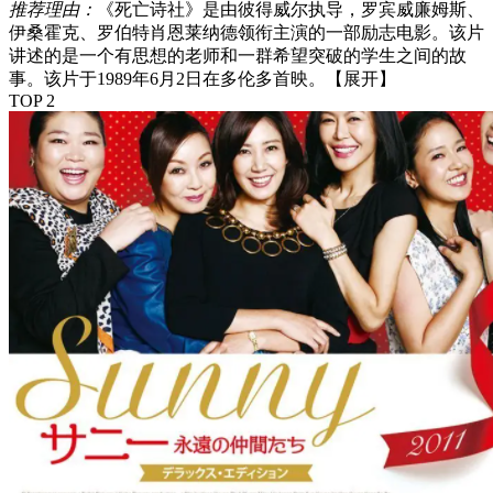
推荐理由：
《死亡诗社》是由彼得威尔执导，罗宾威廉姆斯、
伊桑霍克、罗伯特肖恩莱纳德领衔主演的一部励志电影。该片
讲述的是一个有思想的老师和一群希望突破的学生之间的故
事。该片于1989年6月2日在多伦多首映。
【展开】
TOP 2