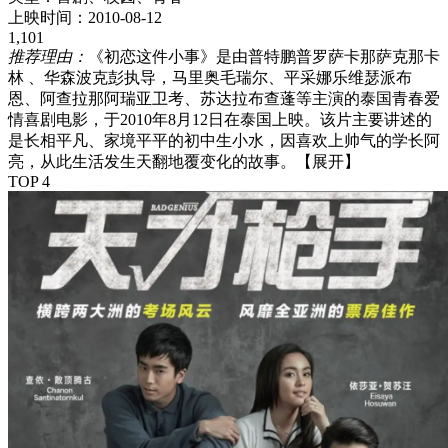
上映时间：
2010-08-12
1,101
推荐理由：
《初恋这件小事》是由普特鹏普罗萨卡那萨克那卡
林 、华森波克彭执导，马里奥毛瑞尔、平采娜乐维瑟派布
恩、阿查拉那阿瑞亚卫考、苏达拉布查蓬等主演的泰国青春爱
情喜剧电影，于2010年8月12日在泰国上映。该片主要讲述的
是长相平凡、家境平平的初中生小水，因喜欢上帅气的学长阿
亮，从此生活发生天翻地覆变化的故事。
【展开】
TOP 4