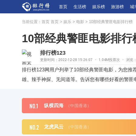
首页
生活榜
娱乐榜
旅游榜
城
当前位置：
首页
首页
>
娱乐
>
电影
>
10部经典警匪电影排行榜
10部经典警匪电影排行
排行榜123
更新时间：2022-12-28 15:26:07
·
1.04M投票次
·
浏览：
排行榜123网用户列举了10部经典警匪电影，为您
雄、辣手神探、无间道等。告诉您有哪些好看的警匪
NO.1
纵横四海
（中国香港）
NO.2
龙虎风云
（中国香港）