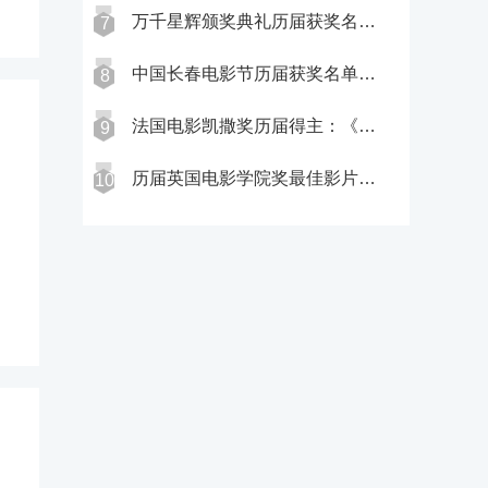
万千星辉颁奖典礼历届获奖名单：举办27次，佘诗曼获奖最多
7
中国长春电影节历届获奖名单：18部获金杯奖，秋菊打官司获首奖
8
法国电影凯撒奖历届得主：《老枪》获首届，4位导演获两次奖
9
历届英国电影学院奖最佳影片：4部华语获奖，15届2部同时获奖
10