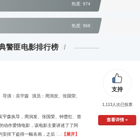
热度: 974
热度: 968
经典警匪电影排行榜
支持
导演：吴宇森
演员：周润发、张国荣、
1,113人次已投票
吴宇森执导，周润发、张国荣、钟楚红、曾
查看详情 »
映的动作爱情电影，该电影主要讲述了了阿
的安排下盗得一幅名画，之后三人因被人设
【展开】