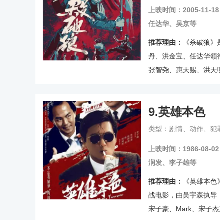
上映时间：2005-11-18
任达华、吴京等
推荐理由：
《杀破狼》
丹、洪金宝、任达华领
张智尧、惠天赐、洪天
的督查陈国忠、黑社会
影片于2005年11月
9.
英雄本色
映10天票房破500万港
类型：剧情、动作、犯
上映时间：1986-08-02
润发、李子雄等
推荐理由：
《英雄本色
战电影，由吴宇森执导
宋子豪、Mark、宋子