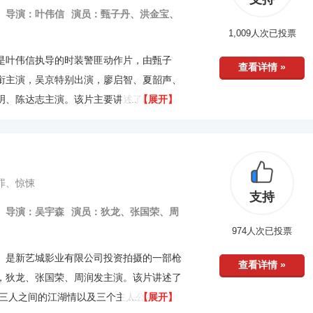
导演：叶伟信
演员：甄子丹、洪金宝、
1,009人次已投票
是叶伟信执导的时装警匪动作片，由甄子
查看详情 »
衔主演，吴京特别出演，廖启智、夏韶声、
明、陈达志主演。该片主要讲述了即将退休
【展开】
老大王宝、新任督查马军之间的生死搏斗。
上映，在香港播映3天票房即达216万港币，上
币。
罪、惊悚
支持
导演：吴宇森
演员：狄龙、张国荣、周
974人次已投票
》是新艺城影业有限公司投资拍摄的一部枪
查看详情 »
，狄龙、张国荣、周润发主演。该片讲述了
杰三人之间的江湖情以及三个主人公各自的挫
【展开】