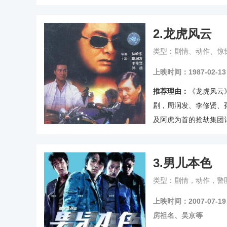
下陷阱追杀而失散的故
具有强烈的观赏性，故
2.
龙虎风云
战和对峙场面外，对男
类型：剧情、动作、惊
上映时间：1987-02-13
推荐理由：
《龙虎风云
剧，周润发、李修贤、
及阿虎为首的抢劫集团
秋做卧底侦查，并成功
《英雄本色》晚一年，但
3.
男儿本色
儿也不比《英雄本色》
一看。
类型：剧情，动作，警
上映时间：2007-07-19
房祖名、吴京等