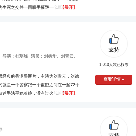
为生死之交并一同联手摧毁一个军火集团的
【展开】
彩，而且其中的数段火拼的场面拍摄得令人
支持
导演：杜琪峰
演员：刘德华、刘青云、
1,010人次已投票
很经典的香港警匪片，主演为刘青云，刘德
查看详情 »
的就是一个警察跟一个盗贼之间在一起72个
叙述手法平稳冷静，没有过火的追逐打闹，
【展开】
有炫技的拍摄手法，大全景，少特写，多旁
罪
支持