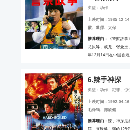
类型：动作
上映时间：1985-12-14
霞、董骠、太保
推荐理由：
《警察故事
龙执导，成龙、张曼玉、
年12月14日在中国香
枭，由于证据不足，被
己洗脱不白之冤道路的
6.
辣手神探
类型：动作、犯罪、惊
上映时间：1992-04-16
毛舜筠、陈欣健
推荐理由：
辣手神探是
筠、陈欣健主演的12