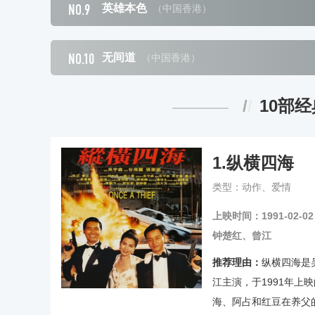
NO.9
英雄本色
（中国香港）
NO.10
无间道
（中国香港）
10部
1.
纵横四海
类型：动作、爱情
上映时间：1991-02-02
钟楚红、曾江
推荐理由：
纵横四海是
江主演，于1991年上
海、阿占和红豆在养父