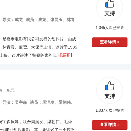
支持
导演：成龙
演员：成龙、张曼玉、林青
1,045人次已投票
》是嘉禾电影有限公司发行的动作片，由成
查看详情 »
林青霞、董骠、太保等主演。该片于1985
港上映。该片讲述了警察陈家驹冒死抓捕大毒
【展开】
人陷害设计嫁祸杀死同事，于是走上了为自
故事。
悚、犯罪
支持
导演：吴宇森
演员：周润发、梁朝伟、
1,037人次已投票
吴宇森执导，联合周润发、梁朝伟、毛舜
查看详情 »
8分钟犯罪动作电影，其主要讲述了一个疾恶