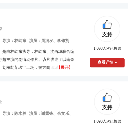
事。该影片天马行空，华光溢彩，不仅画面
事述说更具有丰富的层次感。除了精彩的枪
女感情的描写也显得很细腻。
悚
支持
导演：林岭东
演员：周润发、李修贤
1,098人次已投票
》是由林岭东执导，林岭东、沈西城联合编
孙越主演的剧情动作片。该片讲述了以南哥
查看详情 »
计划械劫某珠宝工场，警方闻讯派出探员高
【展开】
破获案件的故事。该片的出品时间虽然只比
它在20世纪80年代引发的轰动效应却一点
逊色。故事情节跌宕起伏，精彩不断，值得
匪
支持
导演：陈木胜
演员：谢霆锋、余文乐、
1,093人次已投票