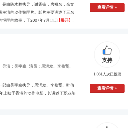
》是由陈木胜执导，谢霆锋，房祖名，余文
查看详情 »
员主演的动作警匪片。影片主要讲述了三名
悍匪的故事，于2007年7月19日上映，首
【展开】
，在香港累计得460万港元。
支持
导演：吴宇森
演员：周润发、李修贤、
1,081人次已投票
一部由吴宇森执导，周润发、李修贤、叶倩
查看详情 »
9年上映于香港的动作电影，其讲述了职业杀