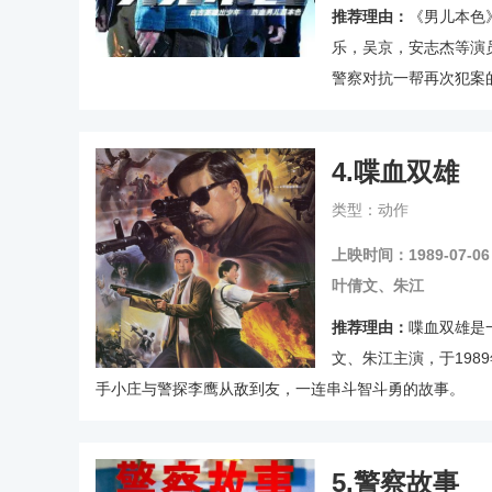
推荐理由：
《男儿本色
乐，吴京，安志杰等演
警察对抗一帮再次犯案的
周末内地票房1200万
4.
喋血双雄
类型：动作
上映时间：1989-07-06
叶倩文、朱江
推荐理由：
喋血双雄是
文、朱江主演，于198
手小庄与警探李鹰从敌到友，一连串斗智斗勇的故事。
5.
警察故事