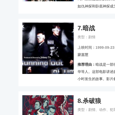
如仇神探和卧底神探成
故事。影片不仅内容精
热血沸腾。
7.
暗战
类型：剧情
上映时间：1999-09-23
蒙嘉慧
推荐理由：
暗战是一部
华等人。这部电影讲述
小时发生的故事。影片
叙事手段简单明了，没
观。
8.
杀破狼
类型：剧情、动作、犯