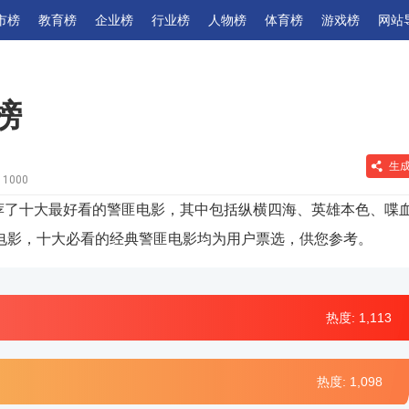
市榜
教育榜
企业榜
行业榜
人物榜
体育榜
游戏榜
网站
榜
生
1000
推荐了十大最好看的警匪电影，其中包括纵横四海、英雄本色、喋
电影，十大必看的经典警匪电影均为用户票选，供您参考。
热度: 1,113
热度: 1,098