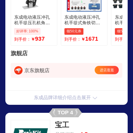
东成电动液压冲孔
东成电动液压冲孔
东成电动
机手提压孔机角钢
机手提式角铁切断
机手提打
打孔器J1YFF0320
倒角槽钢不锈钢开
F0420
好评率: 100%
领50元券
领5元券
孔东成 电动液压冲
压孔机 
937
1671
到手价：
￥
到手价：
￥
到手价：
孔机角钢
9131720
旗舰店
京东旗舰店
进店逛逛
东成品牌详细介绍点击展开
TOP 4
宝工