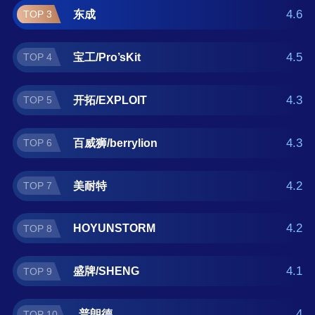
具什么牌子好？那么本打孔工具十大品牌榜单
4.6
东成
TOP 3
可供您作为选购参考，我们致力于用最真实的
用户数据推荐口碑最好的打孔工具品牌，让您
4.5
宝工/Pro’sKit
TOP 4
选得放心。(榜单每月更新一次)
4.3
开拓/EXPLOIT
TOP 5
4.3
百威狮/berrylion
TOP 6
4.2
美耐特
TOP 7
4.2
HOYUNSTORM
TOP 8
4.1
盛牌/SHENG
TOP 9
4
普朗德
TOP 10