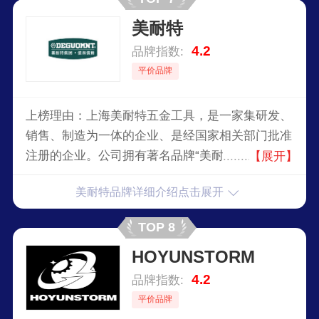
美耐特
4.2
品牌指数:
平价品牌
上榜理由：上海美耐特五金工具，是一家集研发、
销售、制造为一体的企业、是经国家相关部门批准
注册的企业。公司拥有著名品牌“美耐特”主要以电
【展开】
动工具、1998年产品发展到汽车维修，电子工具等
美耐特品牌详细介绍点击展开
多个领域，后来主要以对外生产加工为主，产品畅
销欧美市场及亚洲部分国家和地区。
TOP 8
HOYUNSTORM
4.2
品牌指数:
平价品牌