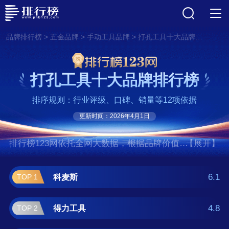
>
>
>
品牌排行榜
五金品牌
手动工具品牌
打孔工具十大品牌排行榜
打孔工具十大品牌排行榜
排序规则：行业评级、口碑、销量等12项依据
更新时间：2026年4月1日
排行榜123网依托全网大数据，根据品牌价值、
【展开】
口碑评价等多项指数评选出了打孔工具十大品
牌排行榜,前十名分别是科麦斯、得力工具、东
6.1
科麦斯
TOP 1
成、宝工/Pro’sKit、开拓/EXPLOIT、百威
狮/berrylion、美耐特、HOYUNSTORM、盛
4.8
得力工具
TOP 2
牌/SHENG、普朗德。如果您正在查找打孔工