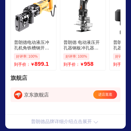
普朗德电动液压冲
普朗德 电动液压开
普朗德 
孔机角铁槽钢开孔
孔器钢板冲孔器槽
孔器钢板
机手提式家用打孔
钢冲孔机手提角铁
钢冲孔机
好评率: 100%
好评率: 100%
好评率: 9
器不锈钢液压钻孔
打孔机角钢打眼机
机模具圆
899.1
958
到手价：
￥
到手价：
￥
到手价：
机
槽钢角钢两用冲孔
3MM圆
机5副圆模
旗舰店
京东旗舰店
进店逛逛
普朗德品牌详细介绍点击展开