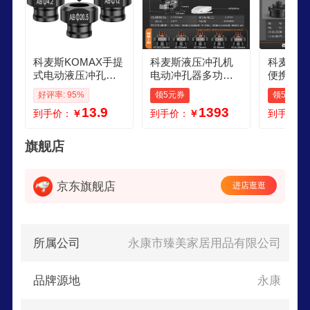
科麦斯KOMAX手提
科麦斯液压冲孔机
科麦斯手
式电动液压冲孔机
电动冲孔器多功能
便携式桥
模具铜铝铁角铁槽
冲剪机不锈钢模具
孔器线槽
好评率: 95%
领5元券
领5元券
钢打孔机模子圆模
角铁切断机打孔神
孔神器分
13.9
1393
到手价：
￥
到手价：
￥
到手价：
磨具配件 95mm圆
器 2200W角钢款冲
器 25
模耐用长寿命
孔机
旗舰店
京东旗舰店
进店逛逛
所属公司
永康市臻美家居用品有限公司
品牌源地
永康