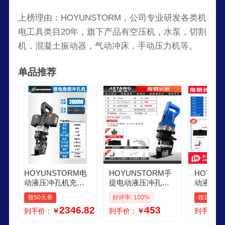
上榜理由：HOYUNSTORM，公司专业研发各类机
电工具类目20年，旗下产品有空压机，水泵，切割
机，混凝土振动器，气动冲床，手动压力机等。
单品推荐
HOYUNSTORM电
HOYUNSTORM手
HOYUN
动液压冲孔机充电
提电动液压冲孔机
动液压冲
式锂电槽钢C型钢打
冲孔打孔器角钢打
角钢冲孔
领50元券
好评率: 100%
领10元券
孔机 角铁倒角机冲
孔角铁冲孔器切断
小型槽钢
2346.82
453
到手价：
￥
到手价：
￥
到手价：
孔机 锂电角钢款角
液压开孔器 热销款
伏钻孔神器
钢专用
角钢长款1800W送1
孔机配1