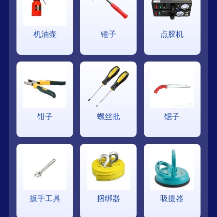
机油壶
锤子
点胶机
钳子
螺丝批
锯子
扳手工具
捆绑器
吸提器