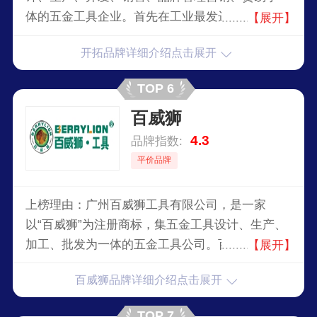
体的五金工具企业。首先在工业最发达的英国设立
【展开】
开拓公司，作为公司向欧洲辐射的桥头堡。而后在
开拓品牌详细介绍点击展开
智利成立分公司，成为开拓公司进军美洲的前沿阵
地，同时在中国首都北京设立国内营捎总部、这中
TOP 6
国国际商贸城设立公司，服务全球。
百威狮
4.3
品牌指数:
平价品牌
上榜理由：广州百威狮工具有限公司，是一家
以“百威狮”为注册商标，集五金工具设计、生产、
加工、批发为一体的五金工具公司。百威狮始终专
【展开】
注打造中高端精品五金工具、持续不断进行区域深
百威狮品牌详细介绍点击展开
耕。自成立以来，百威狮打造的多个精品系列工具
产品均获得了市场的高度认可。
TOP 7