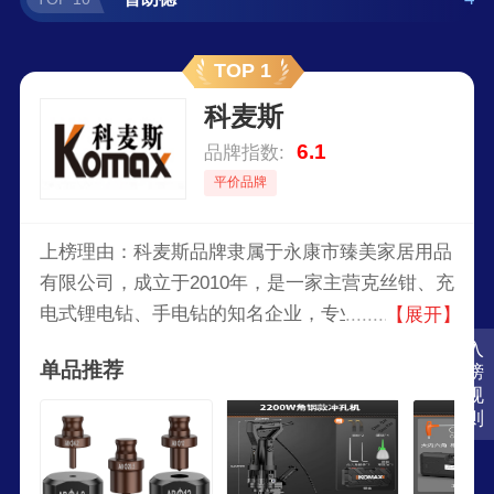
TOP 1
科麦斯
6.1
品牌指数:
平价品牌
上榜理由：科麦斯品牌隶属于永康市臻美家居用品
有限公司，成立于2010年，是一家主营克丝钳、充
电式锂电钻、手电钻的知名企业，专业从事电动工
【展开】
具产品研发、制造和销售一体化的集团化企业，亚
入
单品推荐
榜
运会官方指定五金工具。
规
则