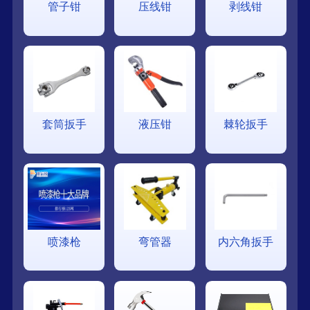
管子钳
压线钳
剥线钳
套筒扳手
液压钳
棘轮扳手
喷漆枪
弯管器
内六角扳手