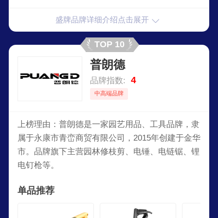
上海、浙江、深圳、东莞等重要城市设有直营店，
盛牌品牌详细介绍点击展开
已拥有科技木系列木皮产品几百余种，家具板材系
列规格齐全，产品销售网络覆盖全国，并出口全球
TOP 10
几十个国家和地区，深受国内外客户喜爱。
普朗德
4
品牌指数:
中高端品牌
上榜理由：普朗德是一家园艺用品、工具品牌，隶
属于永康市青峦商贸有限公司，2015年创建于金华
市。品牌旗下主营园林修枝剪、电锤、电链锯、锂
电钉枪等。
单品推荐