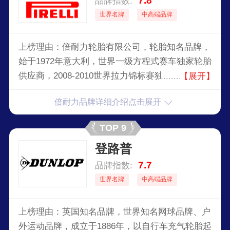
7.8
品牌指数:
世界名牌
中高端品牌
上榜理由：倍耐力轮胎有限公司，轮胎知名品牌，
始于1972年意大利，世界一级方程式赛车独家轮胎
供应商，2008-2010世界拉力锦标赛独家轮胎供应
【展开】
商，国际米兰足球俱乐部赞助商，中国超级足球联
倍耐力品牌详细介绍点击展开
赛赞助商，世界享有盛名的轮胎公司之一，现为中
国化工集团旗下。
TOP 9
登路普
7.7
品牌指数:
世界名牌
中高端品牌
上榜理由：英国知名品牌，世界知名网球品牌、户
外运动品牌，成立于1886年，以自行车充气轮胎起