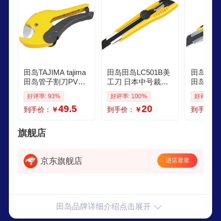
司的宗旨。
田岛TAJIMA tajima
田岛田岛LC501B美
田岛TAJIM
田岛管子割刀PVC
工刀 日本中号裁纸
田岛美工刀
切割工具ppr专用刀
刀壁纸刀 切割刀 手
大号裁纸
好评率: 93%
好评率: 100%
好评率: 1
塑料管割刀铝塑管
动锁定 旋钮锁定11
切割刀2
49.5
20
到手价：
￥
到手价：
￥
到手价：
剪刀 DDG42L强力
013027
纸刀片 L
型开口≤42mm
刀
旗舰店
京东旗舰店
进店逛逛
田岛品牌详细介绍点击展开