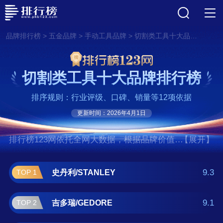
>
>
>
品牌排行榜
五金品牌
手动工具品牌
切割类工具十大品牌排行榜
切割类工具十大品牌排行榜
排序规则：行业评级、口碑、销量等12项依据
更新时间：2026年4月1日
排行榜123网依托全网大数据，根据品牌价值、
【展开】
口碑评价等多项指数评选出了切割类工具十大
品牌排行榜,前十名分别是史丹利/STANLEY、
9.3
史丹利/STANLEY
TOP 1
吉多瑞/GEDORE、米其林/MICHELIN、伍尔
特/Würth、普利司通/BRIDGESTONE、巴
9.1
吉多瑞/GEDORE
TOP 2
可/BACO、马牌/continental、倍耐