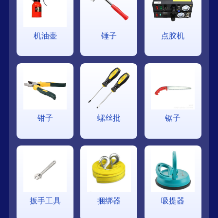
机油壶
锤子
点胶机
钳子
螺丝批
锯子
扳手工具
捆绑器
吸提器