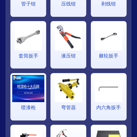
管子钳
压线钳
剥线钳
套筒扳手
液压钳
棘轮扳手
喷漆枪
弯管器
内六角扳手