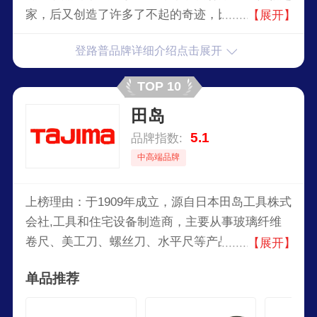
家，后又创造了许多了不起的奇迹，比如乳胶技术
【展开】
的发明、失压续跑轮胎的应用、数码轮胎技术理念
登路普品牌详细介绍点击展开
的提出等等，同时，“登路普”旗下或者授权的产品
也是各个名声斐然，比如自驾游装备、网球拍、高
TOP 10
尔夫球杆、服装、户外运动，都在所在行业占据着
田岛
重要位置。Dunlop网球拍的网球用品、壁球用品和
高尔夫球用品系列一直雄居三甲之列，其中网球、
5.1
品牌指数:
壁球、壁球拍和高尔夫球等产品更是独占鳌头。
中高端品牌
上榜理由：于1909年成立，源自日本田岛工具株式
会社,工具和住宅设备制造商，主要从事玻璃纤维
卷尺、美工刀、螺丝刀、水平尺等产品的研发生
【展开】
产。建筑用手动工具品牌TAJIMA的很多产品在日
单品推荐
本国内和世界上占有很大的市场份额，作为这个细
分市场的品牌，一如既往的提供高品质产品是该公