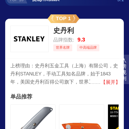
TOP 1
史丹利
9.3
品牌指数:
世界名牌
中高端品牌
入
上榜理由：史丹利五金工具（上海）有限公司，史
榜
规
丹利STANLEY，手动工具知名品牌，始于1843
则
年，美国史丹利百得公司旗下，世界工具专家，世
【展开】
界较大的紧固类工具制造商，世界工具领域行业领
单品推荐
先品牌。