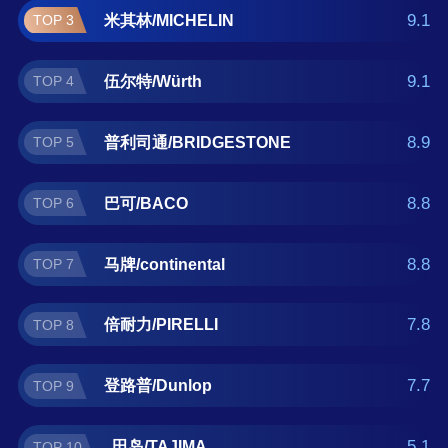
力/PIRELLI、登路普/Dunlop、田岛/TAJIMA。
9.1
米其林/MICHELIN
TOP 3
如果您正在查找切割类工具什么牌子好？那么
本切割类工具十大品牌榜单可供您作为选购参
9.1
伍尔特/Würth
TOP 4
考，我们致力于用最真实的用户数据推荐口碑
最好的切割类工具品牌，让您选得放心。(榜单
每月更新一次)
8.9
普利司通/BRIDGESTONE
TOP 5
8.8
巴可/BACO
TOP 6
8.8
马牌/continental
TOP 7
7.8
倍耐力/PIRELLI
TOP 8
7.7
登路普/Dunlop
TOP 9
5.1
田岛/TAJIMA
TOP 10