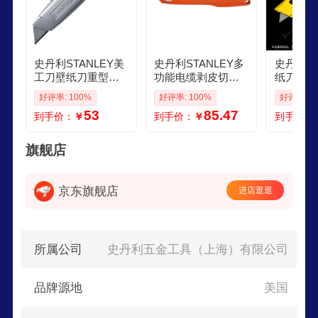
史丹利STANLEY美
史丹利STANLEY多
史丹利重
工刀壁纸刀重型金
功能电缆剥皮切割
纸刀切割
属裁纸刀玻璃刀快
刀安全自动回缩式 1
美工刀刀
好评率: 100%
好评率: 100%
好评率: 1
递刀手工刀切割刀
018981通用割刀558
型割刀107
53
85.47
到手价：
￥
到手价：
￥
到手价：
通用割刀 6 1009922
旗舰店
京东旗舰店
进店逛逛
所属公司
史丹利五金工具（上海）有限公司
品牌源地
美国