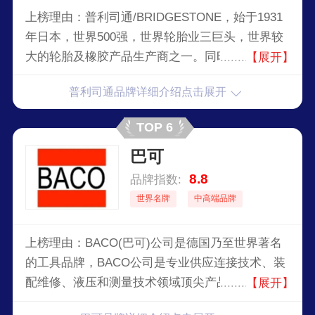
上榜理由：普利司通/BRIDGESTONE，始于1931
年日本，世界500强，世界轮胎业三巨头，世界较
大的轮胎及橡胶产品生产商之一。同时，他它也是
【展开】
世界高尔夫职业球赛世界高尔夫锦标赛组成赛事之
普利司通品牌详细介绍点击展开
一，高尔夫用球和球杆，网球用球和球拍等体育用
品和自行车，也为集团旗下公司所生。并以其丰富
TOP 6
的种类而深受大家喜爱。
巴可
8.8
品牌指数:
世界名牌
中高端品牌
上榜理由：BACO(巴可)公司是德国乃至世界著名
的工具品牌，BACO公司是专业供应连接技术、装
配维修、液压和测量技术领域顶尖产品的供应商，
【展开】
与多个国家和地区的顶尖制造公司合作，并进口