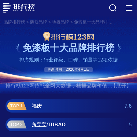
>
>
>
品牌排行榜
装修品牌
地板品牌
免漆板十大品牌排行榜
免漆板十大品牌排行榜
排序规则：行业评级、口碑、销量等12项依据
更新时间：2026年4月1日
排行榜123网依托全网大数据，根据品牌价值、
【展开】
口碑评价等多项指数评选出了免漆板十大品牌
排行榜,前十名分别是福庆、兔宝宝/TUBAO、
7.6
福庆
TOP 1
莫干山、千年舟/TREEZO、大王椰/KING
COCONUT、大亚人造板、雪宝、伟业牌板
5
兔宝宝/TUBAO
TOP 2
材、露水河/DEWRIVER、福湘/FUXIANG。如