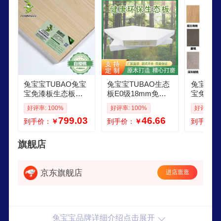
家居产品为核心。坚持多渠道营销策略，整合生态
资源，为消费者提供全健康家居装饰综合服务。
兔宝宝TUBAO兔宝
兔宝宝TUBAO生态
兔宝宝T
宝免漆板生态板屋
板E0级18mm免漆
宝免漆板
定制实木板杉木衣
板杨木芯生态板衣
衣柜家具
好评率: 100%
好评率: 100%
好评率: 1
柜橱柜板材异形封
柜隔板 6020兔宝宝
板杨木芯E
799.03
46.66
到手价：
￥
到手价：
￥
到手价：
边裁剪 ENF杉木芯
默认白色送兔钉贴
m双面 6
白樱桃
默认白色
旗舰店
京东旗舰店
进店逛逛
兔宝宝品牌详细介绍点击展开