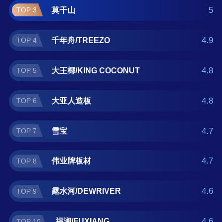
果您正在查找免漆板什么牌子好？那么本免漆
5
莫干山
TOP 3
板十大品牌榜单可供您作为选购参考，我们致
力于用最真实的用户数据推荐口碑最好的免漆
4.9
千年舟/TREEZO
TOP 4
板品牌，让您选得放心。(榜单每月更新一次)
4.8
大王椰/KING COCONUT
TOP 5
4.8
大亚人造板
TOP 6
4.7
雪宝
TOP 7
4.7
伟业牌板材
TOP 8
4.6
露水河/DEWRIVER
TOP 9
4.6
福湘/FUXIANG
TOP 10