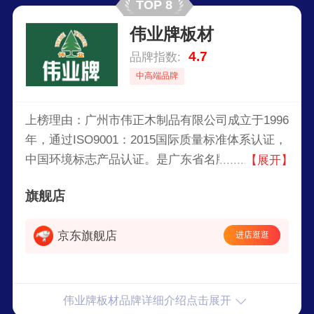
TOP 8
伟业牌板材
4.7
品牌指数:
中高端品牌
上榜理由：广州市伟正木制品有限公司成立于1996
年，通过ISO9001：2015国际质量标准体系认证，
中国环境标志产品认证。是广东省名牌、广东省著
【展开】
名商标、广州市著名商标，入选粤字号重点商标保
旗舰店
护名录。是ENF级板材的缔造者，阻燃、绝燃板材
的创新者，全屋定制专业板材服务商。
京东旗舰店
进店逛逛
伟业牌板材品牌详细介绍点击展开