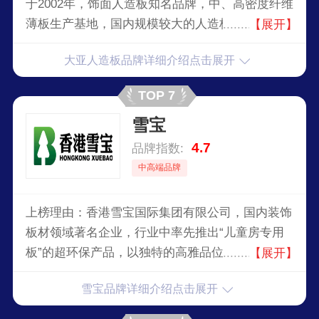
于2002年，饰面人造板知名品牌，中、高密度纤维
薄板生产基地，国内规模较大的人造板生产企业，
【展开】
主要生产多层均质环保刨花板、中、高密度纤维
大亚人造板品牌详细介绍点击展开
板、强化地板、三层实木复合地板、高档家具等。
公司深入贯彻绿色发展的基本理念，积极推进国土
TOP 7
绿化，坚持以保护生态为原则，发展现代林业。
雪宝
4.7
品牌指数:
中高端品牌
上榜理由：香港雪宝国际集团有限公司，国内装饰
板材领域著名企业，行业中率先推出“儿童房专用
板”的超环保产品，以独特的高雅品位和艺术魅力
【展开】
成为高品质生活家居的首选品牌之一。
雪宝品牌详细介绍点击展开