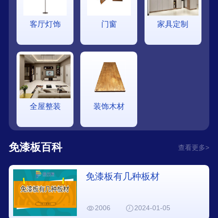
客厅灯饰
门窗
家具定制
全屋整装
装饰木材
免漆板百科
查看更多>
免漆板有几种板材
2006
2024-01-05