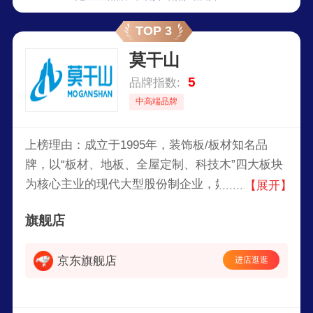
TOP 3
莫干山
5
品牌指数:
中高端品牌
上榜理由：成立于1995年，装饰板/板材知名品
牌，以“板材、地板、全屋定制、科技木”四大板块
为核心主业的现代大型股份制企业，始终秉持“绿
【展开】
色环保，关爱人类健康”的发展理念，以“打造最懂
旗舰店
科技的绿色家居领军企业”为战略目标，深耕于家
居建材领域，业务已遍及全国及部分海外市场。
京东旗舰店
进店逛逛