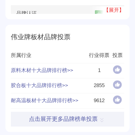
【展开】
品牌认证
十大
优质
所属公司
广州市伟正木制品有限公司
伟业牌板材品牌投票
品牌源地
广州
所属行业
行业得票
投票
创立时间
2002年
原料木材十大品牌排行榜>>
1
分享量
848
胶合板十大品牌排行榜>>
2855
好评率
95%
耐高温板材十大品牌排行榜>>
9612
参与榜单数
115个
点击展开更多品牌榜单投票
得票数
707938