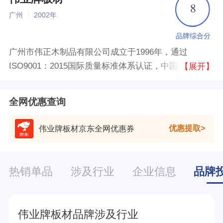
8
广州
|
2002年
品牌综合分
广州市伟正木制品有限公司成立于1996年，通过
ISO9001：2015国际质量标准体系认证，中国环境标志
【展开】
产品认证。是广东省名牌、广东省著名商标、广州市著
名商标，入选粤字号重点商标保护名录。是ENF级板材
全网优惠查询
的缔造者，阻燃、绝燃板材的创新者，全屋定制专业板
材服务商。
优惠提取
伟业牌板材京东全网优惠券
热销单品
涉及行业
企业信息
品牌
伟业牌板材品牌涉及行业