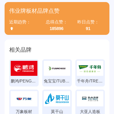
归属集团
广州市伟正木制品有限公司
伟业牌板材品牌点赞
近期趋势：
总得点赞：
昨日点赞：
185896
91
相关品牌
鹏鸿/PENGHONG
兔宝宝/TUBAO
千年舟/TREEZO
万象板材
莫干山
大亚人造板