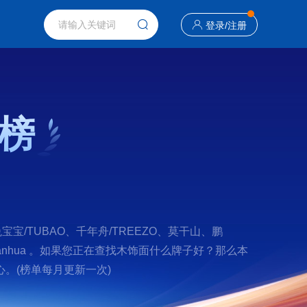
登录
/
注册
榜
/TUBAO、千年舟/TREEZO、莫干山、鹏
/Wanhua 。如果您正在查找木饰面什么牌子好？那么本
。(榜单每月更新一次)