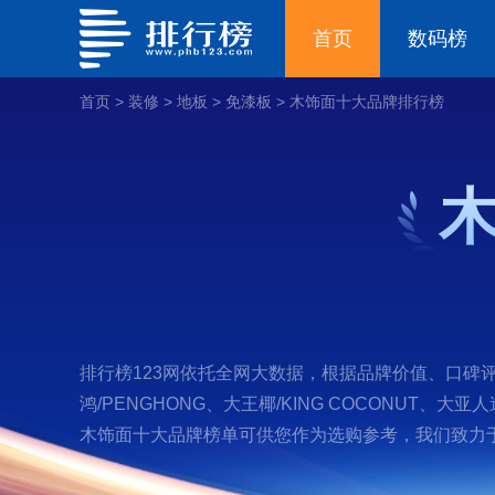
首页
数码榜
首页
>
装修
>
地板
>
免漆板
>
木饰面十大品牌排行榜
排行榜123网依托全网大数据，根据品牌价值、口碑评
鸿/PENGHONG、大王椰/KING COCONUT、
木饰面十大品牌榜单可供您作为选购参考，我们致力于