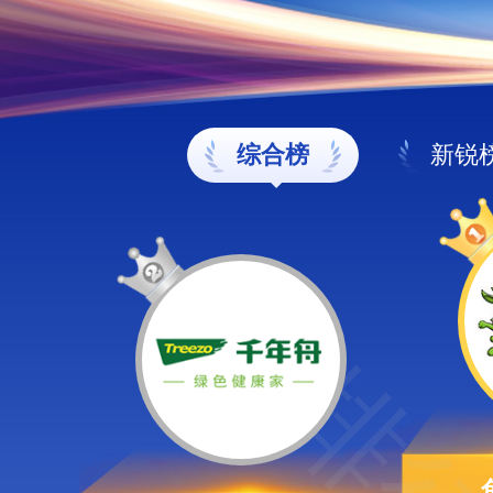
综合榜
新锐