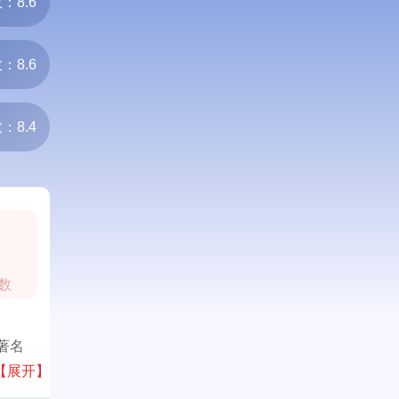
：8.6
：8.6
：8.4
0
数
著名
材、整
【展开】