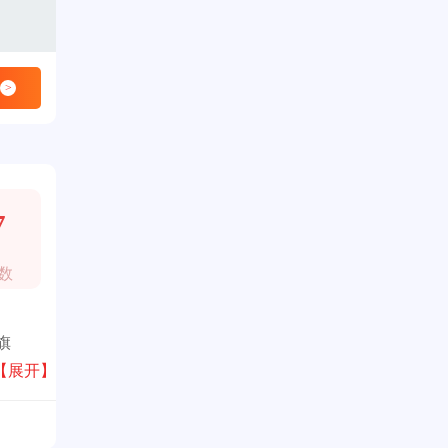
>
7
数
旗
绿色
【展开】