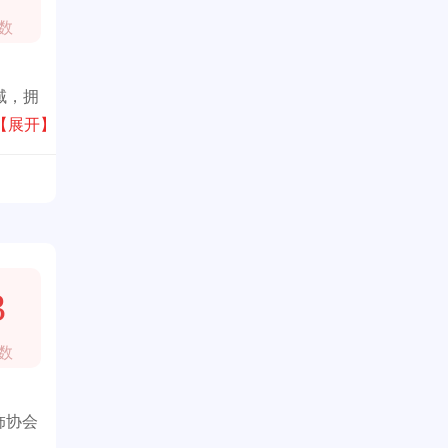
数
域，拥
【展开】
3
数
饰协会