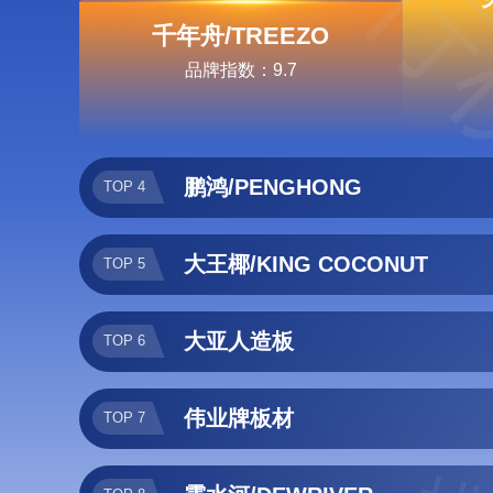
排行
千年舟/TREEZO
品牌指数：9.7
鹏鸿/PENGHONG
TOP 4
大王椰/KING COCONUT
TOP 5
大亚人造板
TOP 6
伟业牌板材
TOP 7