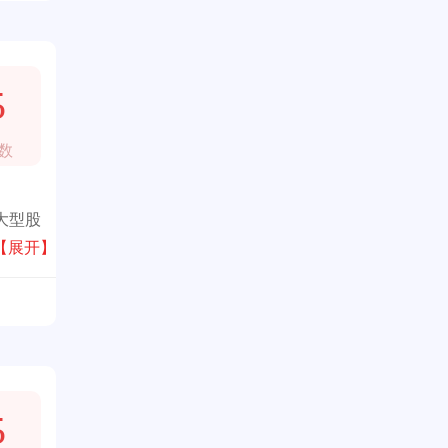
5
数
大型股
耕于
【展开】
5