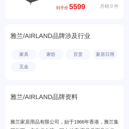
5599
月销 0 件
灰） 1.8*2.0m (齐边款)
到手价
雅兰/AIRLAND品牌涉及行业
家具
家纺
百货
家居日用
五金
雅兰/AIRLAND品牌资料
雅兰家居用品有限公司，始于1966年香港，雅兰集