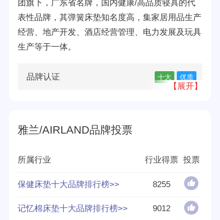
团旗下，广东省名牌，国内健康/高品质寝具的代
表性品牌，其弹簧床垫知名度高，集家居用品生产
经营、地产开发、酒店经营管理、电力发展及玩具
生产等于一体。
品牌认证
十大
优质
【展开】
所属公司
深圳雅兰家居用品有限公司
雅兰/AIRLAND品牌投票
品牌源地
香港
创立时间
1966
所属行业
行业得票
投票
分享量
433
保健床垫十大品牌排行榜>>
8255
记忆棉床垫十大品牌排行榜>>
9012
好评率
95%