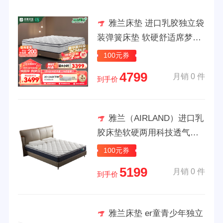
雅兰床垫 进口乳胶独立袋
装弹簧床垫 软硬舒适席梦思
成人 皇家花园+ 皇家花园豪
100元券
华版【2CM乳胶】 1.5*2m
4799
月销 0 件
到手价
雅兰（AIRLAND）进口乳
胶床垫软硬两用科技透气乳
胶床垫 6D空气垫 金戒指36
100元券
0°透气系统 1.8米*2米
5199
月销 0 件
到手价
雅兰床垫 er童青少年独立