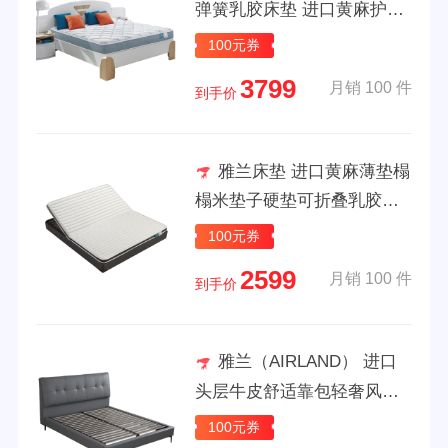
弹簧乳胶床垫 进口黄麻护脊
硬垫 蘭精灵 蘭精灵（抑菌黄
100元券
麻护脊） 1.5*1.9m
3799
月销 100 件
到手价
雅兰床垫 进口黄麻薄垫榻
榻米垫子硬垫可折叠乳胶床
垫 硬核黄麻款 二折垫(黄麻
100元券
+乳胶款)【10CM】 1.5*2m
2599
月销 100 件
到手价
雅兰（AIRLAND） 进口
头层牛皮舒适靠包轻奢风真
皮软床卧室双人床婚床 西西
100元券
里岛 西西里岛真皮床（雅致