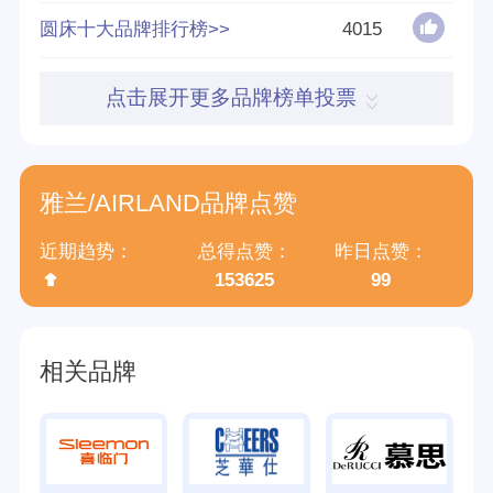
圆床十大品牌排行榜>>
4015
参与榜单数
70个
得票数
530055
点击展开更多品牌榜单投票
英文名称
AIRLAND
雅兰/AIRLAND品牌点赞
归属集团
深圳雅兰家居用品有限公司
近期趋势：
总得点赞：
昨日点赞：
153625
99
相关品牌