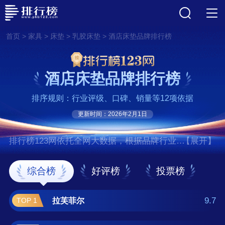
>
>
>
>
首页
家具
床垫
乳胶床垫
酒店床垫品牌排行榜
酒店床垫品牌排行榜
排序规则：行业评级、口碑、销量等12项依据
更新时间：2026年2月1日
排行榜123网依托全网大数据，根据品牌行业评
【展开】
级、口碑、销量等12项指标依据，评选出了酒
店床垫十大品牌排行榜，前十名分别是拉芙菲
综合榜
好评榜
投票榜
尔、喜临门/SLEEMON、金橡树/Golend Tree、
雅兰/AIRLAND、大自然、梦百合/Mlily、舒
9.7
拉芙菲尔
TOP 1
达/SERTA、穗宝、慕思/DeRUCCI、金可