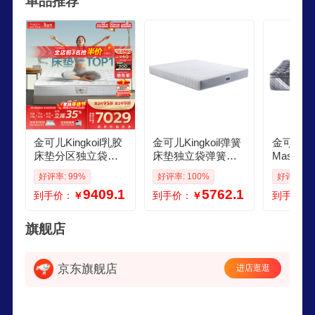
单品推荐
具制造商。
金可儿Kingkoil乳胶
金可儿Kingkoil弹簧
金可儿Kin
床垫分区独立袋弹
床垫独立袋弹簧偏
Master C
簧偏硬护脊18x2米
硬护脊18米2米五星
胶床垫七
好评率: 99%
好评率: 100%
好评率: 1
五星酒店护脊20升
酒店睡感 切尔西 切
簧床垫1
9409.1
5762.1
到手价：
￥
到手价：
￥
到手价：
级款 护脊30 S28cm
尔西 18020022cm
中
7度偏硬七区护脊 1
80200cm
旗舰店
京东旗舰店
进店逛逛