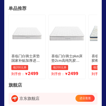
家具。凭借创新科技，喜临门聚焦于提升人类的深
单品推荐
度睡眠，持续推动全行业发展。
喜临门白骑士床垫
喜临门白骑士plus床
喜临门梦
国家补贴加厚进口
垫2cm高纯乳胶独
胶椰棕床
乳胶护脊黄麻 独袋
袋弹簧舒脊黄麻床
螨独袋弹
领200元券
领200元券
领200元
弹簧家用 白骑士plu
垫15x2米软硬适中
x2米 软
2499
2499
到手价：
￥
到手价：
￥
到手价：
s指定尺寸闪送 152
米注意尺寸
旗舰店
京东旗舰店
进店逛逛