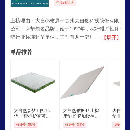
中高端品牌
上榜理由：大自然隶属于贵州大自然科技股份有限
公司，床垫知名品牌，始于1990年，棕纤维弹性床
垫行业标准起草单位，主打有助于健康睡眠的棕床
【展开】
垫，集植物纤维床垫研发、生产、销售为一体的高
单品推荐
新技术企业。
大自然森梦 山棕床
大自然脊护卫 山棕
大自然新
垫 非椰棕护脊可定
床垫 护脊加硬神器
垫非椰棕
制棕垫 15米2米7厘
15米2米4厘米 偏硬
8x2米
好评率: 98%
好评率: 99%
好评率: 1
米 偏硬
器 脊护卫