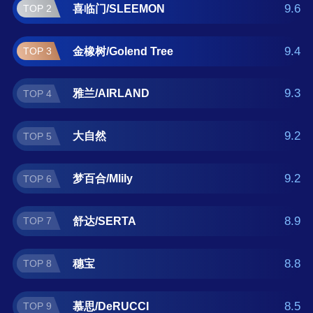
儿/KING KOIL 。如果您正在查找酒店床垫什么
9.6
喜临门/SLEEMON
TOP 2
牌子好？那么本酒店床垫十大品牌榜单可供您
作为选购参考，我们致力于用最真实的数据提
9.4
金橡树/Golend Tree
TOP 3
供酒店床垫品牌推荐，让您选得放心。(榜单每
月更新一次)
9.3
雅兰/AIRLAND
TOP 4
9.2
大自然
TOP 5
9.2
梦百合/Mlily
TOP 6
8.9
舒达/SERTA
TOP 7
8.8
穗宝
TOP 8
8.5
慕思/DeRUCCI
TOP 9