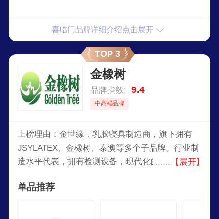
喜临门品牌详细介绍点击展开
TOP 3
金橡树
9.4
品牌指数:
中高端品牌
上榜理由：金世缘，乳胶寝具制造商，旗下拥有
JSYLATEX、金橡树、泰澳等多个子品牌。行业制
造水平代表，拥有检测设备，现代化的生产工艺，
【展开】
专业研发团体，完善的质量管理体系。严格专注乳
单品推荐
胶，十年磨一剑。乳胶来自泰国进口，崇尚自然健
康的睡眠体验。