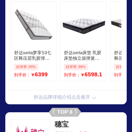
舒达serta梦享S3七
舒达serta床垫 乳胶
舒达ser
区释压层乳胶弹簧
床垫独立袋弹簧阻
释压层MIR
床垫主卧阻菌阻螨1
螨菌双人床床垫子1
连续弹簧
好评率: 99%
好评率: 98%
好评率: 9
82米偏硬
518米2米可定制 梦
乳胶床垫
6399
6598.1
到手价：
￥
到手价：
￥
到手价：
享1931Plus升级凝
胶 偏硬 28cm 18x2
米
舒达品牌详细介绍点击展开
TOP 8
穗宝