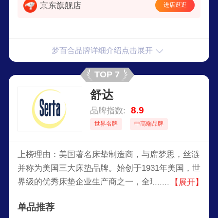
京东旗舰店
进店逛逛
梦百合品牌详细介绍点击展开
TOP 7
舒达
8.9
品牌指数:
世界名牌
中高端品牌
上榜理由：美国著名床垫制造商，与席梦思，丝涟
并称为美国三大床垫品牌。始创于1931年美国，世
界级的优秀床垫企业生产商之一，全球较大的床垫
【展开】
制造商之一，美国销量领先的床垫品牌，世界级完
单品推荐
美睡眠的典范,