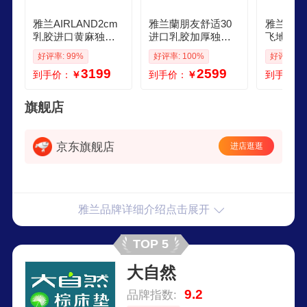
雅兰AIRLAND2cm
雅兰蘭朋友舒适30
雅兰AIR
乳胶进口黄麻独袋
进口乳胶加厚独袋
飞地系列
弹簧床垫 有度旗舰
弹簧床垫 1519米 软
新绿洲 1
好评率: 99%
好评率: 100%
好评率: 9
Plus 152米 软硬适
硬适中
适中
3199
2599
到手价：
￥
到手价：
￥
到手价：
中
旗舰店
京东旗舰店
进店逛逛
雅兰品牌详细介绍点击展开
TOP 5
大自然
9.2
品牌指数: