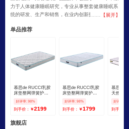
力于人体健康睡眠研究，专业从事整套健康睡眠系
统的研发、生产和销售，在业内创新打造了“量身
【展开】
定制个人专属的健康睡眠系统”。目前，慕思线下
单品推荐
睡眠体验馆已覆盖全球20多个国家和地区，为千万
客户提供健康睡眠体验。
慕思de RUCCI乳胶
慕思de RUCCI乳胶
慕思de 
床垫整网弹簧护脊
床垫整网弹簧护脊
天然乳胶
儿童床垫软硬双面
儿童床垫双面可用
独立筒弹
好评率: 98%
好评率: 98%
好评率: 9
可用有氧睡152m软
有氧睡1219米软硬
睡床垫 1
2199
1799
到手价：
￥
到手价：
￥
到手价：
硬适中
适中
偏硬
旗舰店