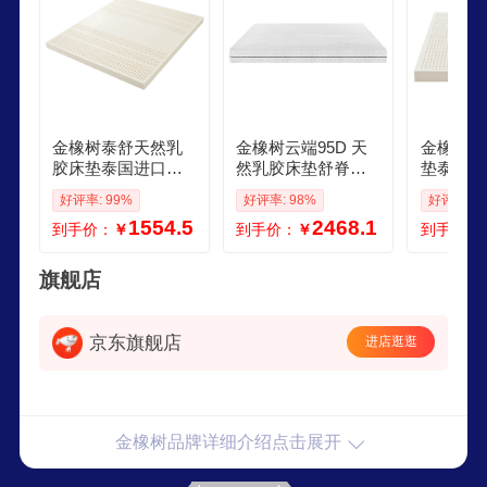
金橡树泰舒天然乳
金橡树云端95D 天
金橡树天
胶床垫泰国进口原
然乳胶床垫舒脊泰
垫泰国进
液榻榻米双人可定
国进口可定制榻榻
脊榻榻米
好评率: 99%
好评率: 98%
好评率: 9
制182米 适中偏硬
米182米 适中偏硬
82米 适
1554.5
2468.1
到手价：
￥
到手价：
￥
到手价：
旗舰店
京东旗舰店
进店逛逛
金橡树品牌详细介绍点击展开