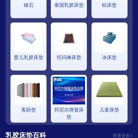
锗石
泰国乳胶床垫
棕床垫
婴儿乳胶床垫
托玛琳床垫
冰床垫
客卧垫
邦尼尔弹簧床
儿童床垫
垫
乳胶床垫百科
查看更多>