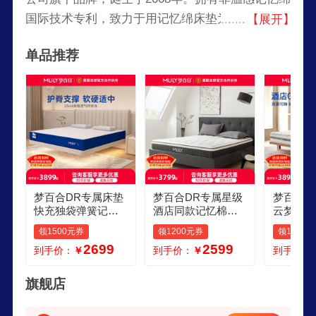
国际技术专利，致力于用记忆绵床垫为人类带来婴
【展开】
儿般的深度睡眠。Mlily梦百合是曼联官方全球唯一
单品推荐
床垫及枕类产品合作伙伴，中国国家围棋队舒压产
品供应商，“MLILY梦百合杯”世界围棋公开赛主赞
助商。
梦百合DR专属床垫
梦百合DR专属星级
梦百合D
快充独袋弹簧记忆
酒店同款记忆棉独
云梦弹簧
棉护脊床垫 家用双
袋弹簧床垫护脊 星
睡眠护脊
领1500元券
领1200元券
领1200
人席梦思 10 科学护
光 酒店同款 适中偏
棉床垫软
2699
2599
到手价：
￥
到手价：
￥
到手价：
脊支撑款23cm 15米
硬22cm 150200cm
梦 15020
2米
旗舰店