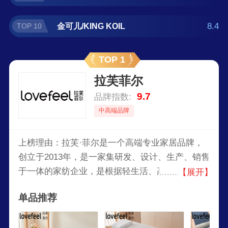
8.4
金可儿/KING KOIL
TOP 10
TOP 1
拉芙菲尔
9.7
品牌指数:
中高端品牌
上榜理由：拉芙·菲尔是一个高端专业家居品牌，
创立于2013年，是一家集研发、设计、生产、销售
于一体的家纺企业，是根据轻生活、高品质的构思
【展开】
诞生的家纺设计品牌，以现代五星酒店风格为基
单品推荐
础，用“精简设计、酒店品质”——致力打造年轻人
喜爱的年轻化家纺品牌。