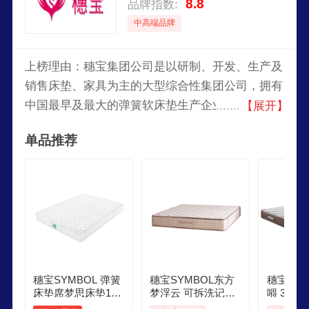
8.8
品牌指数:
中高端品牌
上榜理由：穗宝集团公司是以研制、开发、生产及
销售床垫、家具为主的大型综合性集团公司，拥有
中国最早及最大的弹簧软床垫生产企业，床垫知名
【展开】
品牌，始于1971年，以主营床垫，并涉及家具、沙
单品推荐
发、家居装饰、酒店配套等多项业务的企业群体。
穗宝SYMBOL 弹簧
穗宝SYMBOL东方
穗宝SY
床垫席梦思床垫18x
梦浮云 可拆洗记忆
嘚 3D
2米软硬适中家用透
棉独袋弹簧床垫京
控温健脊