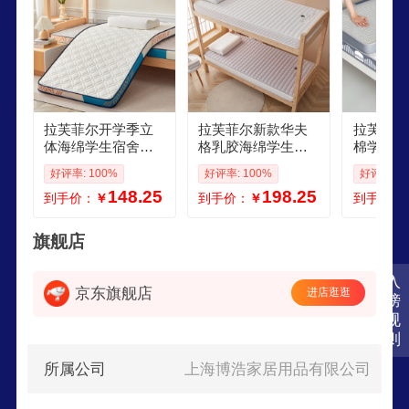
拉芙菲尔开学季立
拉芙菲尔新款华夫
拉芙菲尔
体海绵学生宿舍床
格乳胶海绵学生款
棉学生床
垫菱格 单双人家用
床垫单双人家用宿
垫单双人
好评率: 100%
好评率: 100%
好评率: 1
床垫120200cm 立
舍床垫子80190cm
床褥0919
148.25
198.25
到手价：
￥
到手价：
￥
到手价：
体海绵床垫菱格白 8
时尚白 80190cm厚
海绵灰艾
0x190cm5cm
6cm
19m厚度
旗舰店
入
京东旗舰店
进店逛逛
榜
规
则
所属公司
上海博浩家居用品有限公司