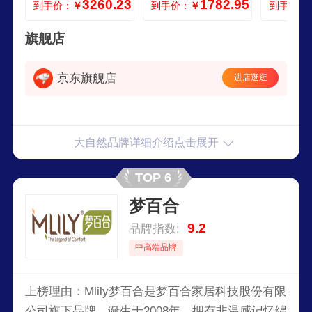
3260.23
1782.95
到手价：
￥
到手价：
￥
到手价：
卫 18020
旗舰店
京东旗舰店
进店逛逛
大自然品牌详细介绍点击展开
TOP 6
梦百合
9.2
品牌指数:
中高端品牌
上榜理由：Mlily梦百合是梦百合家居科技股份有限
公司旗下品牌，诞生于2008年。拥有非温感记忆绵