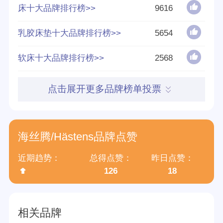
床十大品牌排行榜>>
9616
分享量
正在搜集整理
乳胶床垫十大品牌排行榜>>
5654
好评率
90%
软床十大品牌排行榜>>
2568
参与榜单数
1个
点击展开更多品牌榜单投票
得票数
27539
海丝腾/Hästens品牌点赞
近期趋势：
总得点赞：
昨日点赞：
126
18
相关品牌