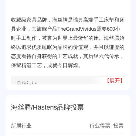
收藏级家具品牌，海丝腾是瑞典高端手工床垫和床
具企业，其旗舰产品TheGrandVividus需要600小
时手工制作，被誉为世界上最奢华的床。海丝腾始
终以追求优质睡眠为品牌的价值观，并且以谦虚的
态度看待自身获得的工艺成就，其历经六代传承，
保留精湛工艺，成就今日辉煌。
【展开】
品牌认证
十大
所属公司
哈斯腾床具有限公司
海丝腾/Hästens品牌投票
品牌源地
瑞典
所属行业
行业得票
投票
创立时间
1852年