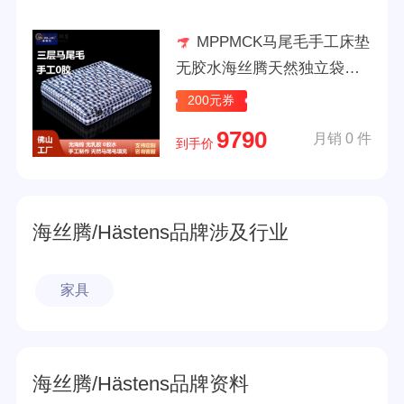
MPPMCK马尾毛手工床垫
无胶水海丝腾天然独立袋弹
簧床垫席梦思软垫 顶垫 1500
200元券
mm*2000mm
9790
月销 0 件
到手价
海丝腾/Hästens品牌涉及行业
家具
海丝腾/Hästens品牌资料