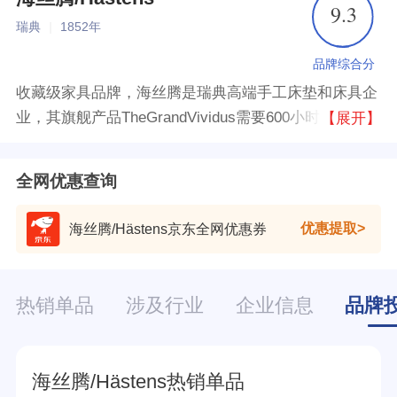
9.3
瑞典
|
1852年
品牌综合分
收藏级家具品牌，海丝腾是瑞典高端手工床垫和床具企
业，其旗舰产品TheGrandVividus需要600小时手工制
【展开】
作，被誉为世界上最奢华的床。海丝腾始终以追求优质
睡眠为品牌的价值观，并且以谦虚的态度看待自身获得
全网优惠查询
的工艺成就，其历经六代传承，保留精湛工艺，成就今
日辉煌。
优惠提取
海丝腾/Hästens京东全网优惠券
热销单品
涉及行业
企业信息
品牌
海丝腾/Hästens热销单品