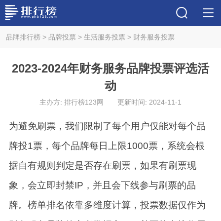
品牌排行榜
>
品牌投票
>
生活服务投票
>
财务服务投票
2023-2024年财务服务品牌投票评选活
动
主办方: 排行榜123网
更新时间: 2024-11-1
为避免刷票，我们限制了每个用户仅能对每个品
牌投1票，每个品牌每日上限1000票，系统会根
据自有规则判定是否存在刷票，如果有刷票现
象，会立即封禁IP，并且会下线参与刷票的品
牌。榜单排名依靠多维度计算，投票数据仅作为