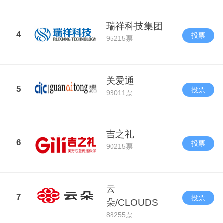
瑞祥科技集团
4
投票
95215票
关爱通
5
投票
93011票
吉之礼
6
投票
90215票
云
7
投票
朵/CLOUDS
88255票