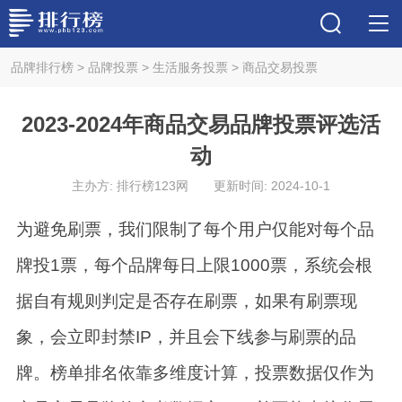
品牌排行榜
>
品牌投票
>
生活服务投票
>
商品交易投票
2023-2024年商品交易品牌投票评选活
动
主办方: 排行榜123网
更新时间: 2024-10-1
为避免刷票，我们限制了每个用户仅能对每个品
牌投1票，每个品牌每日上限1000票，系统会根
据自有规则判定是否存在刷票，如果有刷票现
象，会立即封禁IP，并且会下线参与刷票的品
牌。榜单排名依靠多维度计算，投票数据仅作为