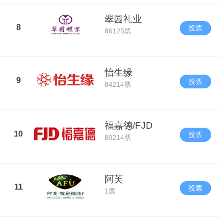
翠园礼业
8
投票
86125票
怡生缘
9
投票
84214票
福嘉德/FJD
10
投票
80214票
阿芙
11
投票
1票