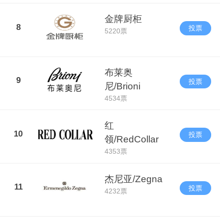
金牌厨柜
8
投票
5220票
布莱奥
9
投票
尼/Brioni
4534票
红
10
投票
领/RedCollar
4353票
杰尼亚/Zegna
11
投票
4232票