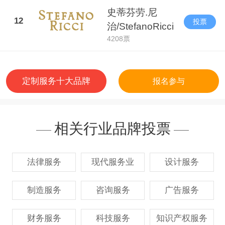
史蒂芬劳.尼
12
投票
治/StefanoRicci
4208票
定制服务十大品牌
报名参与
相关行业品牌投票
法律服务
现代服务业
设计服务
制造服务
咨询服务
广告服务
财务服务
科技服务
知识产权服务