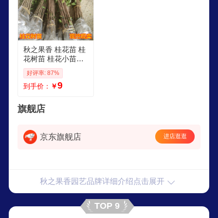
秋之果香 桂花苗 桂
花树苗 桂花小苗盆
栽地栽 日香桂801
好评率: 87%
米高 不含盆
9
到手价：
￥
旗舰店
京东旗舰店
进店逛逛
秋之果香园艺品牌详细介绍点击展开
TOP 9