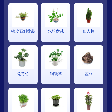
铁皮石斛盆栽
水培盆栽
仙人柱
龟背竹
铜钱草
蓝豆