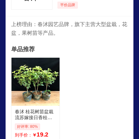
平价品牌
上榜理由：春沭园艺品牌，旗下主营大型盆栽，花
盆，果树苗等产品。
单品推荐
春沭 桂花树苗盆栽
流苏嫁接日香桂月
月桂天香台阁佛顶
好评率: 80%
珠盆景四季桂开花
19.2
到手价：
￥
四季桂3年苗当年开