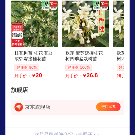
桂花树苗 桂花 花香
欧芽 流苏嫁接桂花
欧芽 流苏嫁接桂花
浓郁嫁接桂花苗 阳
树四季盆栽树苗金
树四季盆
台庭院办公室 南北
桂四季桂室内花卉
桂四季桂
好评率: 90%
好评率: 100%
好评率: 1
方种植盆栽花卉 z6
老桩正宗月月桂 日
老桩正宗
20
26.8
到手价：
￥
到手价：
￥
到手价：
日香桂 盆栽2年苗
香桂 152公分左右
香桂日日
粗 不含盆
52公分
盆
旗舰店
京东旗舰店
进店逛逛
欧芽品牌详细介绍点击展开