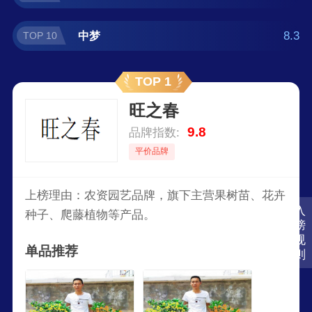
8.3
中梦
TOP 10
TOP 1
旺之春
9.8
品牌指数:
平价品牌
上榜理由：农资园艺品牌，旗下主营果树苗、花卉
入
种子、爬藤植物等产品。
榜
规
单品推荐
则