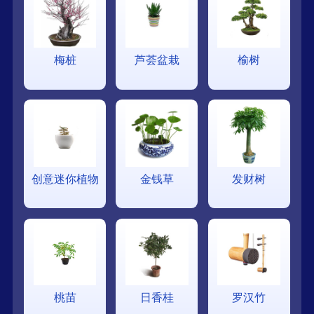
梅桩
芦荟盆栽
榆树
创意迷你植物
金钱草
发财树
桃苗
日香桂
罗汉竹