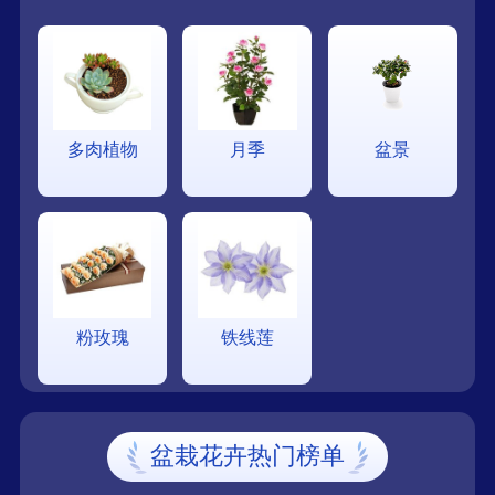
多肉植物
月季
盆景
粉玫瑰
铁线莲
盆栽花卉热门榜单