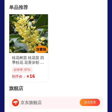
单品推荐
桂花树苗 桂花苗 四
季桂花 花香浓郁 嫁
接桂花苗 阳台 庭院
好评率: 97%
办公室 南北方种植
16
到手价：
￥
盘栽 日香桂 3年苗
旗舰店
京东旗舰店
进店逛逛