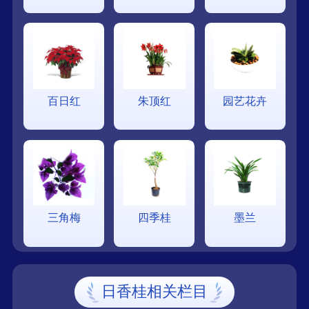
百日红
朱顶红
园艺花卉
三角梅
四季桂
墨兰
日香桂相关栏目