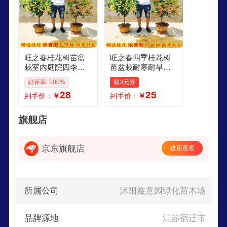
旺之春桂花树苗盆
旺之春四季桂花树
栽室内庭院四季开
苗盆栽耐寒耐旱四
花浓香型嫁接金桂
季开花绿化美观室
好评率: 100%
领3元券
丹桂沉香桂四季种
内外庭院桂花树树
28
25
到手价：
￥
到手价：
￥
植 实生苗日香桂四
苗 实生苗日香桂四
季桂3颗 高45cm
季桂3颗高45厘米左
右 不含盆
旗舰店
京东旗舰店
进店逛逛
所属公司
沭阳鑫意园绿化苗木场
品牌源地
江苏宿迁市