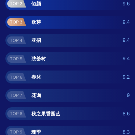
可供您作为选购参考，我们致力于用最真实的
9.6
倾颜
TOP 2
数据提供日香桂品牌推荐，让您选得放心。(榜
单每月更新一次)
9.4
欧芽
TOP 3
9.4
亚招
TOP 4
9.4
致荟树
TOP 5
9.2
春沭
TOP 6
9
花询
TOP 7
8.6
秋之果香园艺
TOP 8
8.3
瑰季
TOP 9