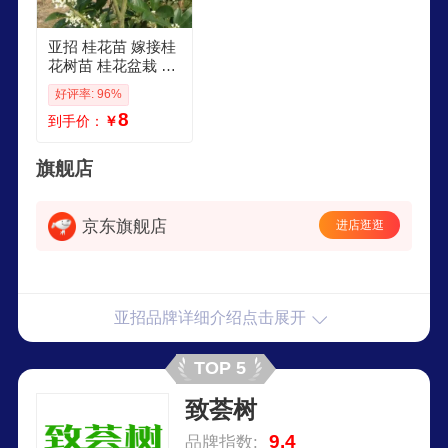
亚招 桂花苗 嫁接桂
花树苗 桂花盆栽 地
栽苗 日香桂 2年苗
好评率: 96%
8
到手价：
￥
旗舰店
京东旗舰店
进店逛逛
亚招品牌详细介绍点击展开
TOP 5
致荟树
9.4
品牌指数: