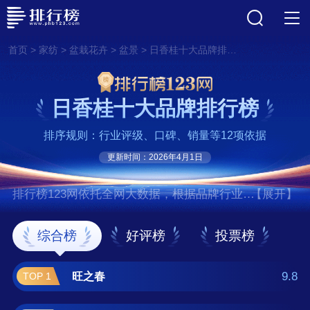
>
>
>
>
首页
家纺
盆栽花卉
盆景
日香桂十大品牌排行榜
日香桂十大品牌排行榜
排序规则：行业评级、口碑、销量等12项依据
更新时间：2026年4月1日
排行榜123网依托全网大数据，根据品牌行业评
【展开】
级、口碑、销量等12项指标依据，评选出了日
香桂十大品牌排行榜，前十名分别是旺之春、
综合榜
好评榜
投票榜
倾颜、欧芽、亚招、致荟树、春沭、花询、秋
之果香园艺、瑰季、中梦 。如果您正在查找日
9.8
旺之春
TOP 1
香桂什么牌子好？那么本日香桂十大品牌榜单