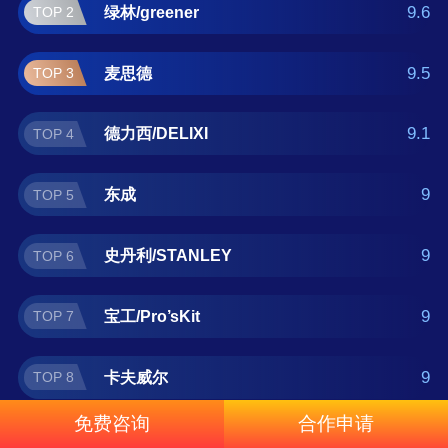
科/JETech 。如果您正在查找开口扳手什么牌
9.6
绿林/greener
TOP 2
子好？那么本开口扳手十大品牌榜单可供您作
为选购参考，我们致力于用最真实的数据提供
9.5
麦思德
TOP 3
开口扳手品牌推荐，让您选得放心。(榜单每月
更新一次)
9.1
德力西/DELIXI
TOP 4
9
东成
TOP 5
9
史丹利/STANLEY
TOP 6
9
宝工/Pro’sKit
TOP 7
9
卡夫威尔
TOP 8
免费咨询
合作申请
8.5
得力工具
TOP 9