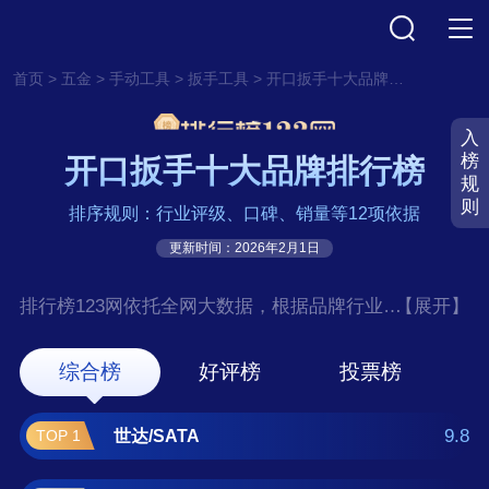
>
>
>
>
首页
五金
手动工具
扳手工具
开口扳手十大品牌排行榜
入
榜
开口扳手十大品牌排行榜
规
则
排序规则：行业评级、口碑、销量等12项依据
更新时间：2026年2月1日
排行榜123网依托全网大数据，根据品牌行业评
【展开】
级、口碑、销量等12项指标依据，评选出了开
口扳手十大品牌排行榜，前十名分别是世
综合榜
好评榜
投票榜
达/SATA、绿林/greener、麦思德、德力
西/DELIXI、东成、史丹利/STANLEY、宝
9.8
世达/SATA
TOP 1
工/Pro’sKit、卡夫威尔、得力工具、捷