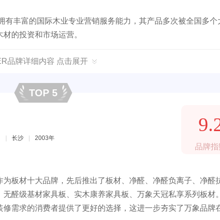
，拥有丰富的国际木业专业营销服务能力，其产品多次被全国多个
木材的投资和市场运营。
GER品牌详细内容 点击展开
TOP 5
9.
司
|
长沙
|
2003年
品牌指
作为板材十大品牌，先后推出了板材、净醛、净醛负离子、净醛
、无醛级基材家具板、实木康养家具板、万象天冠私享系列板材
装修需求的消费者提供了更好的选择，这进一步夯实了万象品牌