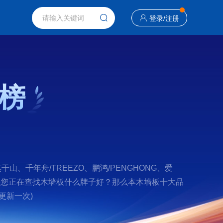
登录
/
注册
榜
千年舟/TREEZO、鹏鸿/PENGHONG、爱
 。如果您正在查找木墙板什么牌子好？那么本木墙板十大品
更新一次)