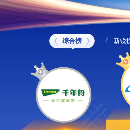
综合榜
新锐