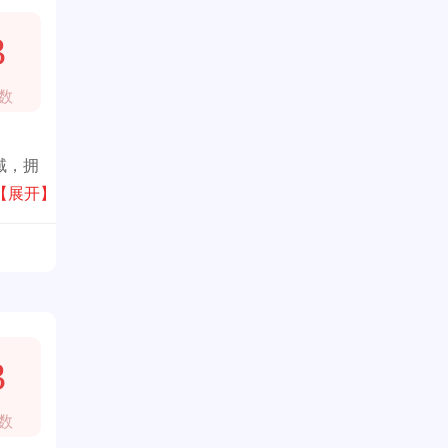
3
数
域，拥
【展开】
3
数