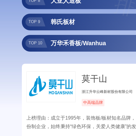
排
大亚人造板
TOP 8
韩氏板材
TOP 9
万华禾香板/Wanhua
TOP 10
莫干山
浙江升华云峰新材股份有限公司
中高端品牌
上榜理由：成立于1995年，装饰板/板材知名品牌
份制企业，始终秉持“绿色环保，关爱人类健康”的
家居建材领域，业务已遍及全国及部分海外市场。