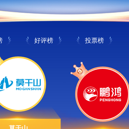
榜
好评榜
投票榜
莫干山