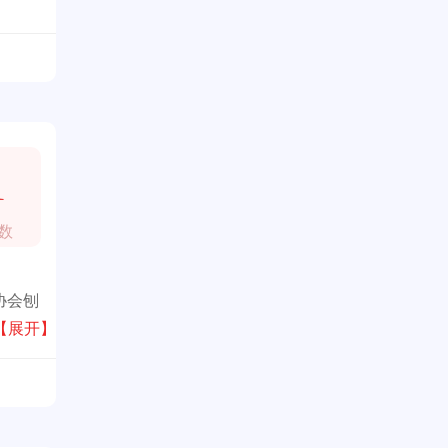
1
数
协会刨
【展开】