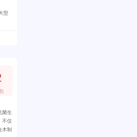
大型
2
数
抗菌生
。不仅
在木制