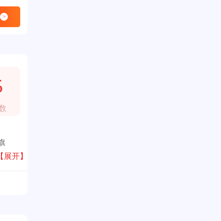
>
5
数
旗
绿色
【展开】