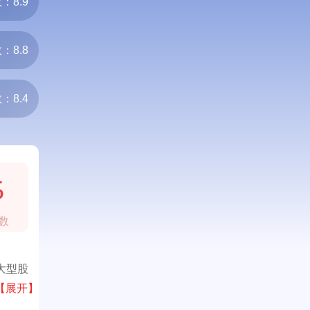
：8.9
：8.8
：8.4
5
数
大型股
耕于
【展开】