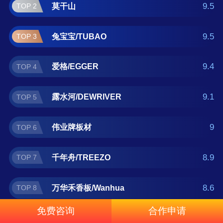
大亚人造板、福庆 。如果您正在查找纤维板什
9.5
莫干山
TOP 2
么牌子好？那么本纤维板十大品牌榜单可供您
作为选购参考，我们致力于用最真实的数据提
9.5
兔宝宝/TUBAO
TOP 3
供纤维板品牌推荐，让您选得放心。(榜单每月
更新一次)
9.4
爱格/EGGER
TOP 4
9.1
露水河/DEWRIVER
TOP 5
9
伟业牌板材
TOP 6
8.9
千年舟/TREEZO
TOP 7
8.6
万华禾香板/Wanhua
TOP 8
免费咨询
合作申请
8.6
大亚人造板
TOP 9