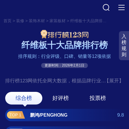
>
>
>
>
首页
装修
装饰木材
家装板材
纤维板十大品牌排行榜
入
榜
纤维板十大品牌排行榜
规
则
排序规则：行业评级、口碑、销量等12项依据
更新时间：2026年2月1日
排行榜123网依托全网大数据，根据品牌行业评
【展开】
级、口碑、销量等12项指标依据，评选出了纤
维板十大品牌排行榜，前十名分别是鹏
综合榜
好评榜
投票榜
鸿/PENGHONG、莫干山、兔宝宝/TUBAO、爱
格/EGGER、露水河/DEWRIVER、伟业牌板
9.8
鹏鸿/PENGHONG
TOP 1
材、千年舟/TREEZO、万华禾香板/Wanhua、