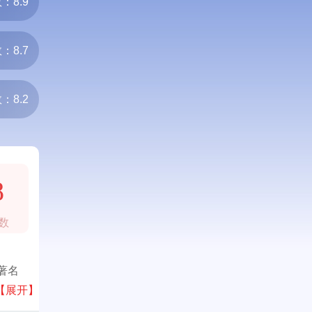
：8.9
：8.7
：8.2
8
数
著名
材、整
【展开】