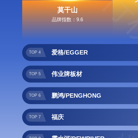
排行
莫干山
品牌指数：9.6
爱格/EGGER
TOP 4
伟业牌板材
TOP 5
鹏鸿/PENGHONG
TOP 6
福庆
TOP 7