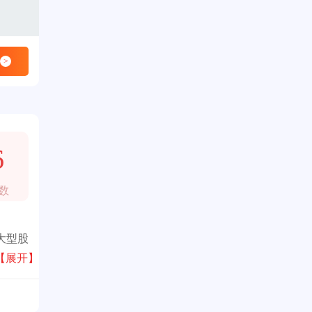
>
6
数
大型股
耕于
【展开】