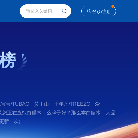
登录
/
注册
榜
/TUBAO、莫干山、千年舟/TREEZO、爱
a 。如果您正在查找白腊木什么牌子好？那么本白腊木十大品
更新一次)