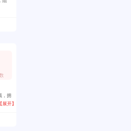
，阻
数
域，拥
【展开】