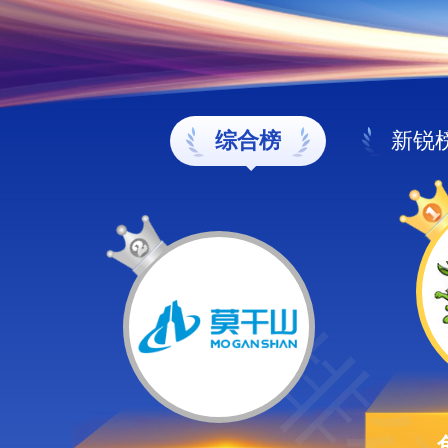
综合榜
新锐