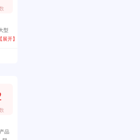
数
大型
【展开】
2
数
志产品