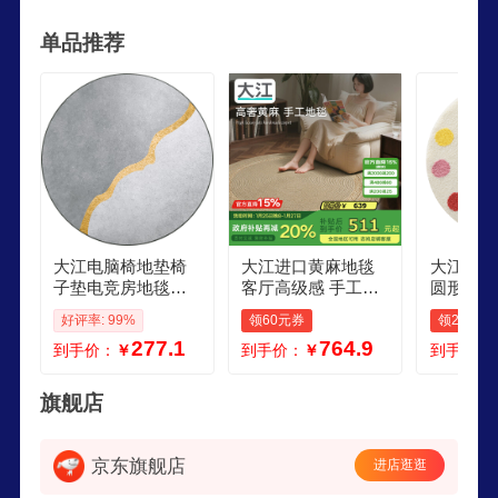
环境体验。优质地垫地毯，与您一同乐享舒适生
单品推荐
活！
大江电脑椅地垫椅
大江进口黄麻地毯
大江米菲
子垫电竞房地毯卧
客厅高级感 手工编
圆形床边
室隔音圆形电脑椅
织卧室地毯圆形防
衣帽间毛
好评率: 99%
领60元券
领25元券
地毯电竞椅地垫
猫抓120x120cm
前100x1
277.1
764.9
到手价：
￥
到手价：
￥
到手价：
旗舰店
京东旗舰店
进店逛逛