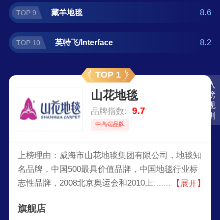
8.6
藏羊地毯
TOP 9
8.2
英特飞/Interface
TOP 10
TOP 1
入
山花地毯
榜
规
9.7
品牌指数:
则
中高端品牌
上榜理由：威海市山花地毯集团有限公司，地毯知
名品牌，中国500最具价值品牌，中国地毯行业标
志性品牌，2008北京奥运会和2010上海世博会专
【展开】
业服务商，亚洲门类最全，具有强大营销、研发、
旗舰店
生产实力的综合性专业地毯制造商之一。