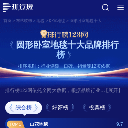
>
>
>
>
首页
布艺软饰
地毯
卧室地毯
圆形卧室地毯十大品牌排行榜
圆形卧室地毯十大品牌排行
榜
排序规则：行业评级、口碑、销量等12项依据
更新时间：2026年1月1日
排行榜123网依托全网大数据，根据品牌行业评
【展开】
级、口碑、销量等12项指标依据，评选出了圆
形卧室地毯十大品牌排行榜，前十名分别是山
综合榜
好评榜
投票榜
花地毯、华德地毯、东方地毯/COC、海
马/HM、东升/DONGSHENG、大江、开利地
9.7
山花地毯
TOP 1