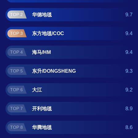
毯、华腾地毯、藏羊地毯、英特飞/Interface 。
如果您正在查找圆形卧室地毯什么牌子好？那
9.7
华德地毯
TOP 2
么本圆形卧室地毯十大品牌榜单可供您作为选
购参考，我们致力于用最真实的数据提供圆形
9.4
东方地毯/COC
TOP 3
卧室地毯品牌推荐，让您选得放心。(榜单每月
更新一次)
9.4
海马/HM
TOP 4
9.3
东升/DONGSHENG
TOP 5
9.2
大江
TOP 6
8.9
开利地毯
TOP 7
8.6
华腾地毯
TOP 8