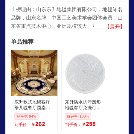
上榜理由：山东东升地毯集团有限公司，地毯知名
品牌，山东名牌，中国工艺美术学会团体会员，山
东省重点技术中心，亚洲规模较大、引进设备最先
【展开】
进的机织地毯生产企业之一，国内同行业技术力量
单品推荐
最强的地毯研究与设计开发中心之一。
东升欧式地毯客厅
东升防水抗污圆形
茶几毯餐厅圆桌地
地毯客厅免洗可擦
毯卧室书房电脑椅
奶油风衣帽间沙发
好评率: 94%
好评率: 100%
毯圆形家用加厚 18
茶几卧室床边毯 YT
262
258
到手价：
￥
到手价：
￥
B 直径120cm
02 1米直径圆形