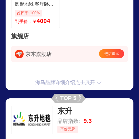
圆形地毯 客厅卧室
书房定制地毯 HM1
好评率: 100%
5697 HM15697 16
4004
到手价：
￥
m23m 定制预售
旗舰店
京东旗舰店
进店逛逛
海马品牌详细介绍点击展开
TOP 5
东升
9.3
品牌指数:
平价品牌