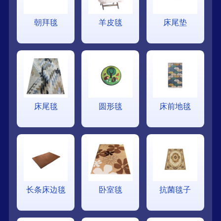
朝拜毯
羊皮毯
床尾垫
床尾毯
圆形毯
床前地毯
长条床边毯
卧室毯
抗菌毯子