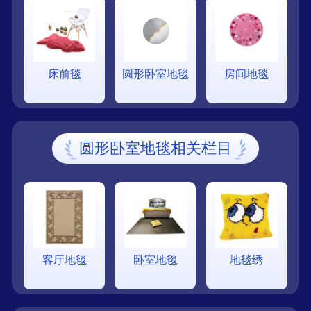
床前毯
圆形卧室地毯
房间地毯
圆形卧室地毯相关栏目
客厅地毯
卧室地毯
地毯绣