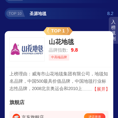
8.2
圣源地毯
TOP 10
入
榜
TOP 1
规
则
山花地毯
9.8
品牌指数:
中高端品牌
上榜理由：威海市山花地毯集团有限公司，地毯知
名品牌，中国500最具价值品牌，中国地毯行业标
志性品牌，2008北京奥运会和2010上海世博会专
【展开】
业服务商，亚洲门类最全，具有强大营销、研发、
旗舰店
生产实力的综合性专业地毯制造商之一。
京东旗舰店
进店逛逛