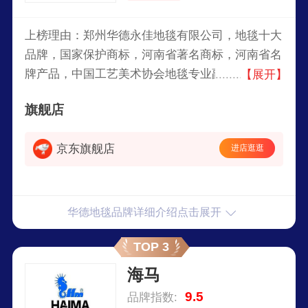
上榜理由：郑州华德永佳地毯有限公司，地毯十大
品牌，国家保护商标，河南省著名商标，河南省名
牌产品，中国工艺美术协会地毯专业副会长，簇绒
【展开】
地毯国家标准起草单位之一，中国产销量最大、产
旗舰店
品品种最全、销售和服务网络最广的企业之一。
京东旗舰店
进店逛逛
华德地毯品牌详细介绍点击展开
TOP 3
海马
9.5
品牌指数: