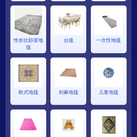
性价比卧室地
台毯
一次性地毯
毯
欧式地毯
剑麻地毯
儿童地毯