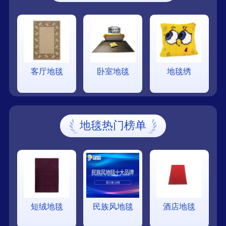
客厅地毯
卧室地毯
地毯绣
地毯热门榜单
短绒地毯
民族风地毯
酒店地毯