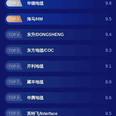
圣源地毯 。如果您正在查找异形地毯什么牌子
9.8
华德地毯
TOP 2
好？那么本异形地毯十大品牌榜单可供您作为
选购参考，我们致力于用最真实的数据提供异
9.5
海马/HM
TOP 3
形地毯品牌推荐，让您选得放心。(榜单每月更
新一次)
9.4
东升/DONGSHENG
TOP 4
9.3
东方地毯/COC
TOP 5
9.1
开利地毯
TOP 6
8.8
藏羊地毯
TOP 7
8.6
华腾地毯
TOP 8
8.5
英特飞/Interface
TOP 9