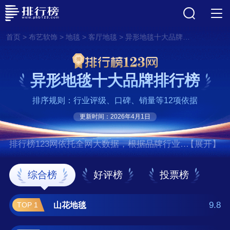
>
>
>
>
首页
布艺软饰
地毯
客厅地毯
异形地毯十大品牌排行榜
异形地毯十大品牌排行榜
排序规则：行业评级、口碑、销量等12项依据
更新时间：2026年4月1日
排行榜123网依托全网大数据，根据品牌行业评
【展开】
级、口碑、销量等12项指标依据，评选出了异
形地毯十大品牌排行榜，前十名分别是山花地
综合榜
好评榜
投票榜
毯、华德地毯、海马/HM、东
升/DONGSHENG、东方地毯/COC、开利地
9.8
山花地毯
TOP 1
毯、藏羊地毯、华腾地毯、英特飞/Interface、