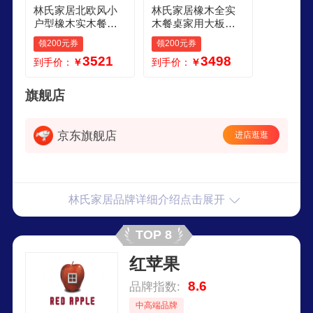
林氏家居北欧风小
林氏家居橡木全实
户型橡木实木餐桌
木餐桌家用大板桌2
家用长方形饭桌餐
026新款北欧纯木家
领200元券
领200元券
桌椅组合CO3RA
具LH586R1可可系
3521
3498
到手价：
￥
到手价：
￥
列
旗舰店
京东旗舰店
进店逛逛
林氏家居品牌详细介绍点击展开
TOP 8
红苹果
8.6
品牌指数:
中高端品牌