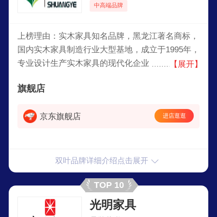
中高端品牌
上榜理由：实木家具知名品牌，黑龙江著名商标，
国内实木家具制造行业大型基地，成立于1995年，
专业设计生产实木家具的现代化企业，主要产品有
【展开】
卧房、客房、餐厅、书房、宾馆、办公、家装、饰
旗舰店
品、实木复合地板等系列近300多个品种。
京东旗舰店
进店逛逛
双叶品牌详细介绍点击展开
TOP 10
光明家具