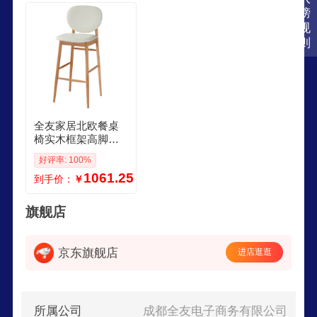
具，满足家庭、商用等多种场景的家居需求，赢
榜
得“全友家居,一站配齐”的美誉。
规
则
全友家居北欧餐桌
椅实木框架高脚吧
台椅客餐厅家具家
好评率: 100%
用软包靠背凳子 原
1061.25
到手价：
￥
木色红橡木吧椅
旗舰店
京东旗舰店
进店逛逛
所属公司
成都全友电子商务有限公司