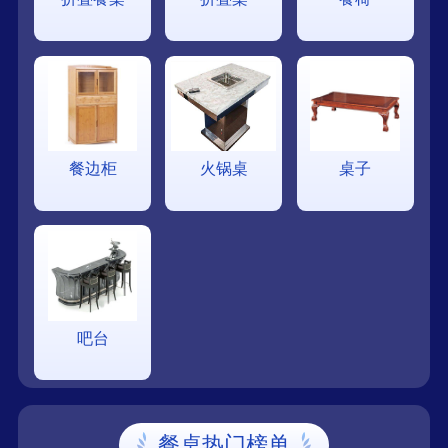
餐边柜
火锅桌
桌子
吧台
餐桌热门榜单