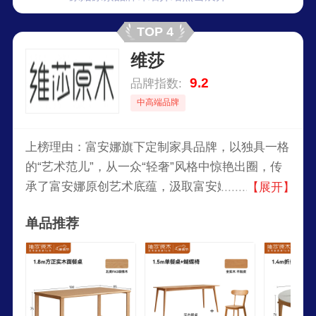
TOP 4
维莎
9.2
品牌指数:
中高端品牌
上榜理由：富安娜旗下定制家具品牌，以独具一格
的“艺术范儿”，从一众“轻奢”风格中惊艳出圈，传
承了富安娜原创艺术底蕴，汲取富安娜家纺中常用
【展开】
的花草、石纹、珍禽等自然元素，打破千篇一律的
单品推荐
金属、玻璃、皮质等轻奢“标配”，呈现出与众不同
的“轻奢范儿”，并以设计将艺术美感与居家功能巧
妙融合。