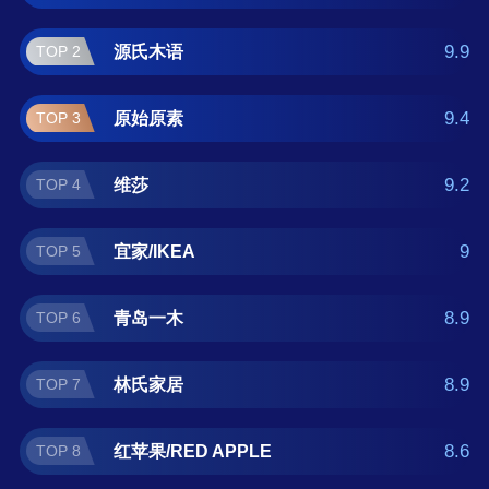
APPLE、双叶、光明家具 。如果您正在查找北
欧橡木餐桌什么牌子好？那么本北欧橡木餐桌
9.9
源氏木语
TOP 2
十大品牌榜单可供您作为选购参考，我们致力
于用最真实的数据提供北欧橡木餐桌品牌推
9.4
原始原素
TOP 3
荐，让您选得放心。(榜单每月更新一次)
9.2
维莎
TOP 4
9
宜家/IKEA
TOP 5
8.9
青岛一木
TOP 6
8.9
林氏家居
TOP 7
8.6
红苹果/RED APPLE
TOP 8