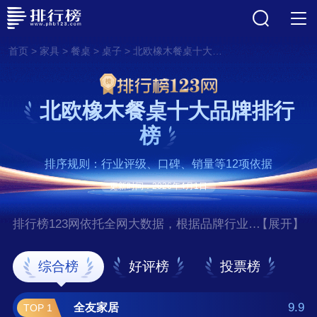
>
>
>
>
首页
家具
餐桌
桌子
北欧橡木餐桌十大品牌排行榜
北欧橡木餐桌十大品牌排行
榜
排序规则：行业评级、口碑、销量等12项依据
更新时间：2026年4月1日
排行榜123网依托全网大数据，根据品牌行业评
【展开】
级、口碑、销量等12项指标依据，评选出了北
欧橡木餐桌十大品牌排行榜，前十名分别是全
综合榜
好评榜
投票榜
友家居、源氏木语、原始原素、维莎、宜
家/IKEA、青岛一木、林氏家居、红苹果/RED
9.9
全友家居
TOP 1