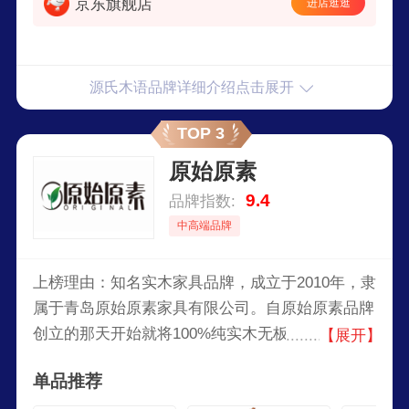
京东旗舰店
进店逛逛
源氏木语品牌详细介绍点击展开
TOP 3
原始原素
9.4
品牌指数:
中高端品牌
上榜理由：知名实木家具品牌，成立于2010年，隶
属于青岛原始原素家具有限公司。自原始原素品牌
创立的那天开始就将100%纯实木无板材，健康漆
【展开】
作为品牌理念，在这种完美的苛刻要求下，公司推
单品推荐
出了北欧外贸实木家具，一面市就受到广大消费者