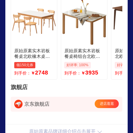
的好评和追捧，一度成为网商北欧实木家具领军品
牌。
原始原素实木岩板
原始原素实木岩板
原始原素
餐桌北欧橡木桌子
餐桌椅组合北欧简
北欧简约
家用饭桌一桌四椅1
约橡木饭桌餐厅桌
形餐桌家
领150元券
好评率: 100%
好评率: 1
2米L711H
子12米A5118
子13米L7
2748
3935
到手价：
￥
到手价：
￥
到手价：
旗舰店
京东旗舰店
进店逛逛
原始原素品牌详细介绍点击展开