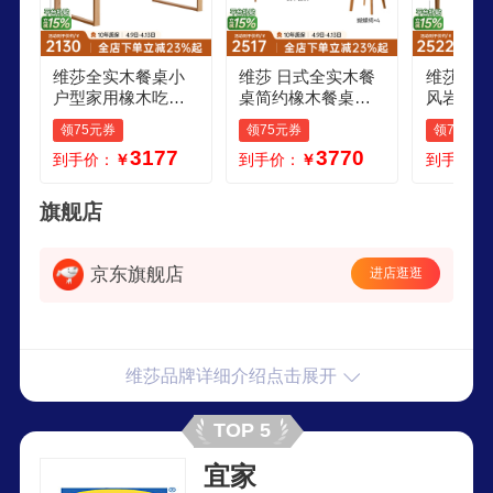
维莎全实木餐桌小
维莎 日式全实木餐
维莎实木
户型家用橡木吃饭
桌简约橡木餐桌椅
风岩板伸
桌子北欧原木长方
现代北欧原木长桌
欧家用餐
领75元券
领75元券
领75元券
形桌椅组合 18米实
小户型饭桌 橡胶木1
米折叠圆
3177
3770
到手价：
￥
到手价：
￥
到手价：
木面单餐桌
5米餐桌M07X03餐
板餐桌
椅4 实木面
旗舰店
京东旗舰店
进店逛逛
维莎品牌详细介绍点击展开
TOP 5
宜家