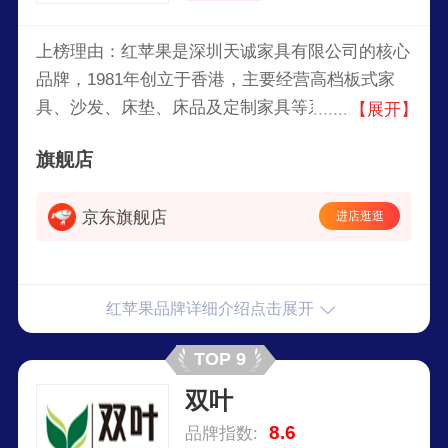
上榜理由：红苹果是深圳天诚家具有限公司的核心
品牌，1981年创立于香港，主要经营高档板式家
具、沙发、床垫、床品及定制家具等系列产品，集
【展开】
研发、生产、营销、服务于一体的现代化家具制造
旗舰店
企业。公司位于深圳市龙华新区鹊山工业园，占地
面积约20万平方米，注册资金25300万港币。
京东旗舰店
进店逛逛
红苹果品牌详细介绍点击展开
TOP 9
双叶
8.6
品牌指数: