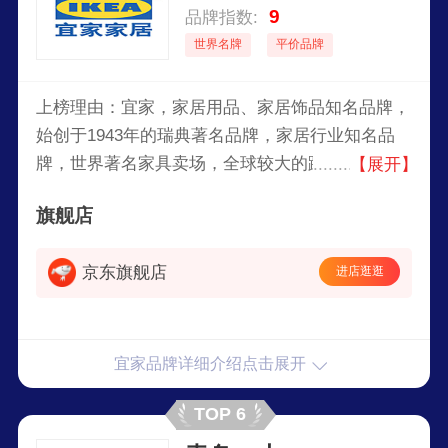
9
品牌指数:
世界名牌
平价品牌
上榜理由：宜家，家居用品、家居饰品知名品牌，
始创于1943年的瑞典著名品牌，家居行业知名品
牌，世界著名家具卖场，全球较大的跨国性家居供
【展开】
应商之一。许多产品在功能和风格上可谓种类繁
旗舰店
多，销售主要包括座椅/沙发系列、办公用品、卧
室系列、厨房系列、宜家已成为一个全球家居品
京东旗舰店
进店逛逛
牌，为世界各地的人们提供价格实惠、设计出色和
使用舒适的产品。
宜家品牌详细介绍点击展开
TOP 6