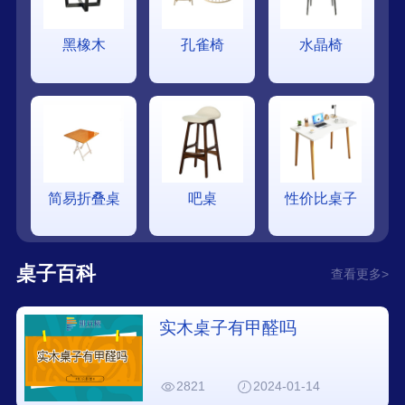
黑橡木
孔雀椅
水晶椅
简易折叠桌
吧桌
性价比桌子
桌子百科
查看更多>
实木桌子有甲醛吗
2821
2024-01-14