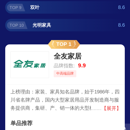
8.6
双叶
TOP 9
8.6
光明家具
TOP 10
TOP 1
全友家居
9.9
品牌指数:
中高端品牌
上榜理由：家装、家具知名品牌，始于1986年，四
川省名牌产品，国内大型家居用品开发制造商与服
务提供商，集研、产、销一体的大型板式家具生产
【展开】
企业。产品包括全屋定制家具、沙发、床垫、软
单品推荐
床、墙面家居、橱柜、卫浴、窗帘和板式套房家
入