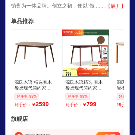
销售为一体品牌。创立之初，便以“做健康家具，
【展开】
创美好生活”为服务理念，始终坚持为消费者创造
单品推荐
更环保健康的家居生活。源氏木语专注纯实木家
具，连续八年稳居天猫纯实木家具类目第一名。
源氏木语 精选实木
源氏木语精选 实木
源氏木语
餐桌现代简约家用
餐桌现代简约家用
岩板直腿
饭桌北欧小户型餐
饭桌北欧小户型餐
简约家用
好评率: 99%
好评率: 99%
好评率: 9
厅桌子橡木 19胡桃
厅橡木胡桃色桌子 1
小户型餐
2599
799
到手价：
￥
到手价：
￥
到手价：
色餐桌16米圆弧餐
橡胶木胡桃色餐桌1
木 5水云
椅4
207575cm
餐椅4
旗舰店