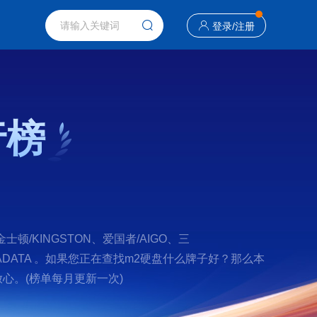
登录
/
注册
行榜
KINGSTON、爱国者/AIGO、三
r、威刚/ADATA 。如果您正在查找m2硬盘什么牌子好？那么本
心。(榜单每月更新一次)