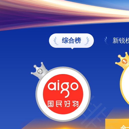
综合榜
新锐
金