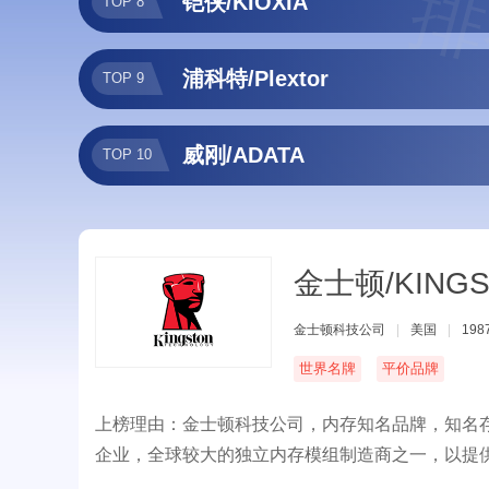
排
铠侠/KIOXIA
TOP 8
浦科特/Plextor
TOP 9
威刚/ADATA
TOP 10
金士顿/KINGS
金士顿科技公司
|
美国
|
198
世界名牌
平价品牌
上榜理由：金士顿科技公司，内存知名品牌，知名存
企业，全球较大的独立内存模组制造商之一，以提