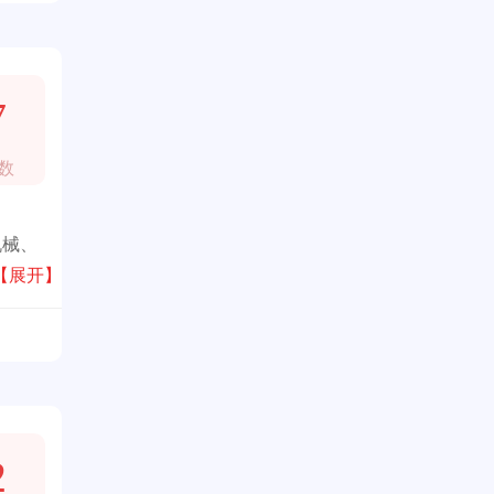
7
数
机械、
区设有
【展开】
2