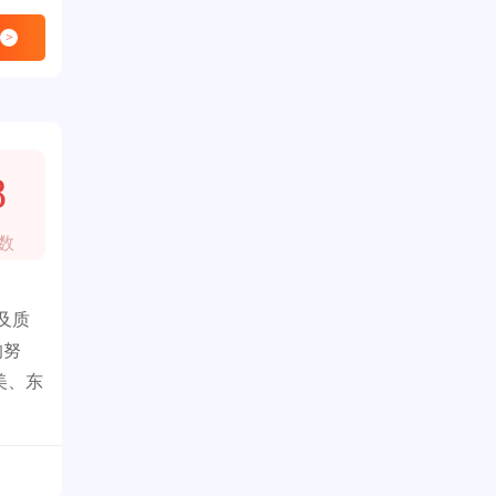
>
8
数
及质
的努
美、东