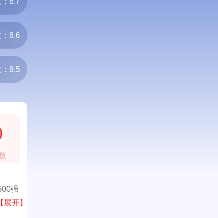
：8.7
：8.6
：8.5
9
数
00强
【展开】