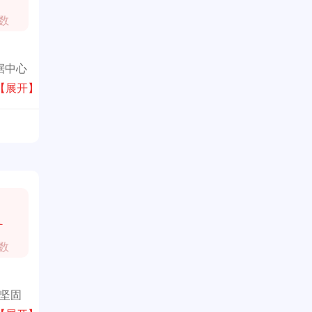
数
据中心
戏、硬
【展开】
1
数
最坚固