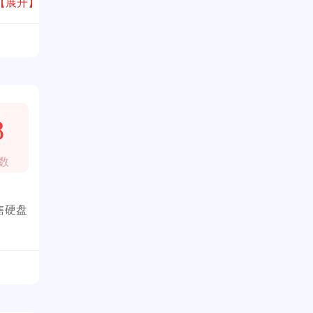
【展开】
8
数
售硬盘