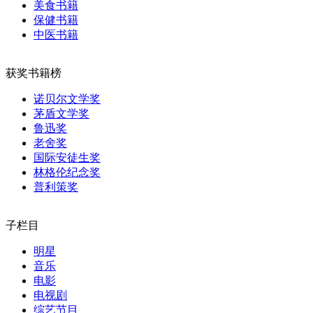
美食书籍
保健书籍
中医书籍
获奖书籍榜
诺贝尔文学奖
茅盾文学奖
鲁迅奖
老舍奖
国际安徒生奖
林格伦纪念奖
普利策奖
子栏目
明星
音乐
电影
电视剧
综艺节目