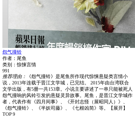
怨气撞铃
作者：
尾鱼
类别：
惊悚言情
991
推荐理由：
《怨气撞铃》是尾鱼所作现代惊悚悬疑类言情小
说，2013年连载于晋江文学城，已完结。 2015年由台湾联合
文学出版，有5册一共153章。小说主要讲述了一串只能被死人
怨气撞响的风铃引发的悬疑灵异故事。尾鱼，是晋江文学城作
者，代表作有《四月间事》、《开封志怪（展昭同人）》、
《怨气撞铃》、《半妖司藤》、《七根凶简》等。
【展开】
TOP 9