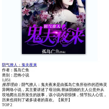
阴气撩人：鬼夫夜来
作者：
孤岛亡鱼
类别：
恐怖小说
1,051
推荐理由：
阴气撩人：鬼夫夜来是由孤岛亡鱼所创作的恐怖灵
异网络小说，其主要讲述了母治病,替妹阴婚的主人公意外从
坟地爬出后所发生的故事，该小说内容惊悚，情节扣人心弦，
历来也得到了诸多读者的喜欢。
【展开】
TOP 2