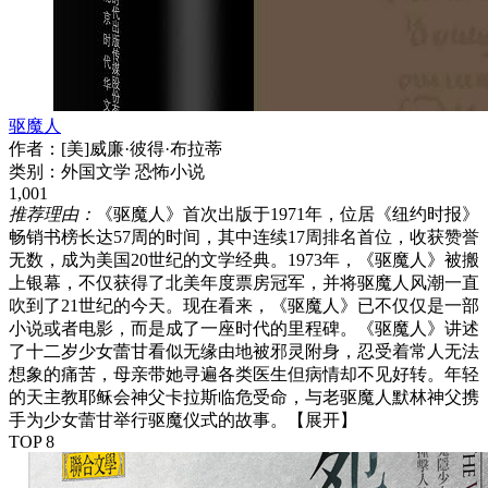
驱魔人
作者：
[美]威廉·彼得·布拉蒂
类别：
外国文学 恐怖小说
1,001
推荐理由：
《驱魔人》首次出版于1971年，位居《纽约时报》
畅销书榜长达57周的时间，其中连续17周排名首位，收获赞誉
无数，成为美国20世纪的文学经典。1973年，《驱魔人》被搬
上银幕，不仅获得了北美年度票房冠军，并将驱魔人风潮一直
吹到了21世纪的今天。现在看来，《驱魔人》已不仅仅是一部
小说或者电影，而是成了一座时代的里程碑。《驱魔人》讲述
了十二岁少女蕾甘看似无缘由地被邪灵附身，忍受着常人无法
想象的痛苦，母亲带她寻遍各类医生但病情却不见好转。年轻
的天主教耶稣会神父卡拉斯临危受命，与老驱魔人默林神父携
手为少女蕾甘举行驱魔仪式的故事。
【展开】
TOP 8