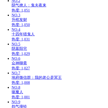
NO.2
阴气撩人：鬼夫夜来
热度: 1,051
NO.3
升棺发财
热度: 1,050
NO.4
十四年猎鬼人
热度: 1,031
NO.5
阴墓阳宅
热度: 1,029
NO.6
众神聊斋
热度: 1,027
NO.7
地府微信群：我的老公是冥王
热度: 1,008
NO.8
驱魔人
热度: 1,001
NO.9
怨气撞铃