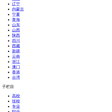
辽宁
内蒙古
宁夏
青海
山东
山西
陕西
四川
西藏
新疆
云南
浙江
澳门
香港
台湾
子栏目
高校
技校
专业
职业