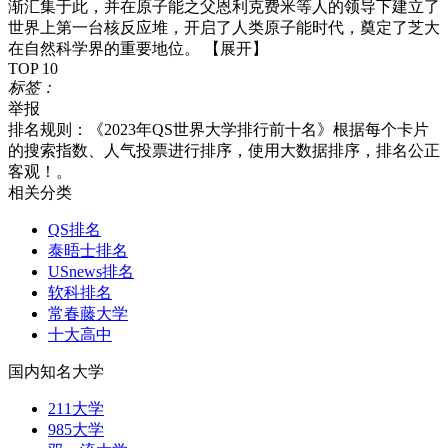
渐汇集于此，并在原子能之父恩利克费米等人的领导下建立了
世界上第一台核反应堆，开启了人类原子能时代，奠定了芝大
在自然科学界的重要地位。
【展开】
TOP 10
标签：
举报
排名规则：
《2023年QS世界大学排行前十名》根据每个卡片
的搜索指数、人气投票进行排序，使用大数据排序，排名公正
客观！。
相关分类
QS排名
泰晤士排名
USnews排名
软科排名
常春藤大学
十大高中
国内知名大学
211大学
985大学