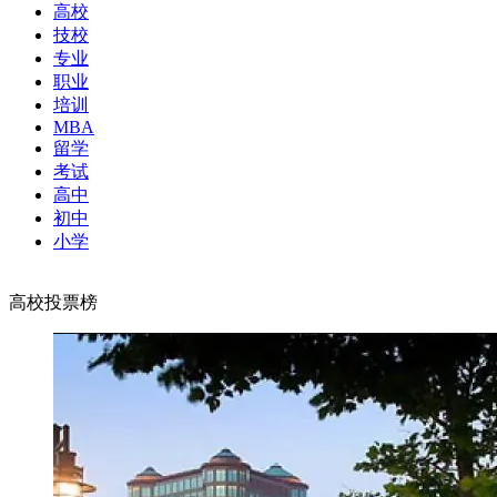
高校
技校
专业
职业
培训
MBA
留学
考试
高中
初中
小学
高校投票榜