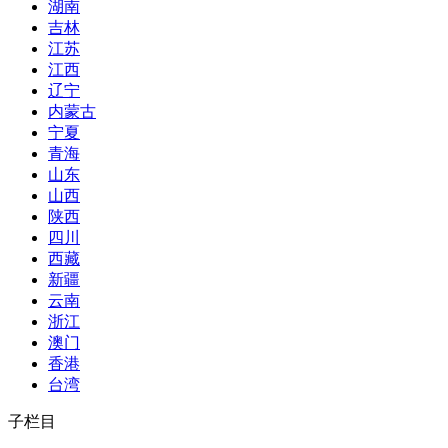
湖南
吉林
江苏
江西
辽宁
内蒙古
宁夏
青海
山东
山西
陕西
四川
西藏
新疆
云南
浙江
澳门
香港
台湾
子栏目