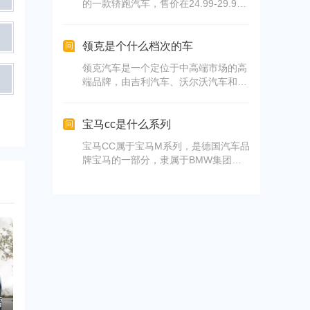
的一款轿跑汽车，售价在24.99-29.99
万之间，共有3个版本。
领克是个什么档次的车
问
领克汽车是一个定位于中高端市场的高
端品牌，由吉利汽车、沃尔沃汽车和吉
利控股集团合资成立。其产品设计灵感
源自全球各大国际化都市，体现了都市
人群的审美和生活态度。领克汽车采用
宝马cc是什么系列
问
超高端的制造标准和零部件水准，在技
宝马CC属于宝马M系列，是德国汽车品
术和品质上对标豪华品牌，为消费者带
牌宝马的一部分，隶属于BMW集团。
来全新的价值体验。此外，领克汽车集
宝马的车标代表巴伐利亚发动机制造
合多项前瞻科技，为消费者提供卓越非
厂，其标志的色彩和组合源自宝马所在
凡的驾驶和用车体验。
地巴伐利亚州的州徽。宝马拥有多个车
型系列，包括i、X、Z、纯数字等，以
及在这些系列基础上进行改进的M系
列，专注于高性能和跑车版本。
榜