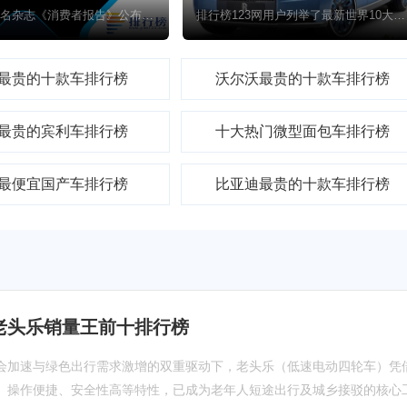
日前美国知名杂志《消费者报告》公布了2024年十大最佳车型，包括斯巴鲁、丰田、马自达、福特、特斯拉和宝马等品牌。丰田品牌以四种混合动力及插电式车型领跑，斯巴鲁有两款上榜。特斯拉Model Y替代Model 3首次被评为最佳电动车，这得益于其在美销量突出以及其充电网络的可靠性。下面是排行榜123网整理的上榜的10款汽车。
排行榜123网用户列举了最新世界10大限量豪车排行榜，为您推荐全球限量版豪车排名，其中包括劳斯莱斯浮影、布加迪La Voiture Noire、帕加尼Zonda HP Barchetta等世界上最好的豪车，告诉您全球限量版豪车有哪些，世界十大豪车排行榜均为用户票选，供您参考。
最贵的十款车排行榜
沃尔沃最贵的十款车排行榜
最贵的宾利车排行榜
十大热门微型面包车排行榜
最便宜国产车排行榜
比亚迪最贵的十款车排行榜
年老头乐销量王前十排行榜
会加速与绿色出行需求激增的双重驱动下，老头乐（低速电动四轮车）凭
、操作便捷、安全性高等特性，已成为老年人短途出行及城乡接驳的核心