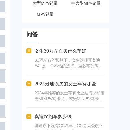
大型MPV销量
中大型MPV销量
MPV销量
问答
女生30万左右买什么车好
问
30万左右的预算下，女生选择开奥迪
A4L是一个不错的选择。这款车的驾驶
体验好，油耗低，操控性好，动力强
劲，科技配置也很高。另外，奥迪A4L
的空间布局满意，前后排都能找到舒适
2024最建议买的女士车有哪些
问
的位置。如果预算充裕，可以考虑奔驰
2024年推荐的女士车有比亚迪海豚和宏
C级2024款 C 200 L 运动版。虽然是全
光MINIEV马卡龙，宏光MINIEV马卡龙
系最低配，但2024款的颜值提升明显，
小巧、颜值高、续航里程长，五菱晴空
内饰配备了高科技配置，总体来说比老
适合都市代步，哪吒V运动感强，欧拉
款更加吸引人。另外，宝马X1也是一个
好猫充满少女心和复古元素。
奥迪cc跑车多少钱
问
不错的选择，这款车的驾驶体验良好，
操控不错，空间也比较宽敞。
奥迪旗下没有CC汽车，CC是大众旗下