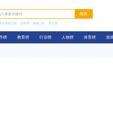
黄石国家公园
游本昌
挪威云杉
东北虎
市榜
教育榜
行业榜
人物榜
体育榜
游