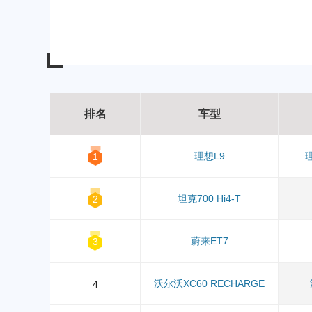
排名
车型
理想L9
1
坦克700 Hi4-T
2
蔚来ET7
3
沃尔沃XC60 RECHARGE
4