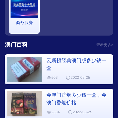
商务服务
澳门百科
查看更多>
云斯顿经典澳门版多少钱一
盒
503
2022-08-25
金澳门香烟多少钱一盒，金
澳门香烟价格
2334
2022-08-25