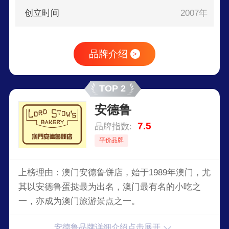
创立时间
2007年
品牌介绍
>
TOP 2
安德鲁
7.5
品牌指数:
平价品牌
上榜理由：澳门安德鲁饼店，始于1989年澳门，尤
其以安德鲁蛋挞最为出名，澳门最有名的小吃之
一，亦成为澳门旅游景点之一。
安德鲁品牌详细介绍点击展开