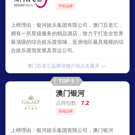
平价品牌
上榜理由：银河娱乐集团有限公司，澳门百老汇，
拥有一所星级服务的精品酒店，致力于打造全世界
最顶级的综合娱乐渡假城，亚洲地区最具规模的综
合娱乐渡假发展及营运公司。
澳门百老汇品牌详细介绍点击展开
TOP 5
澳门银河
7.2
品牌指数:
高端品牌
上榜理由：银河娱乐集团有限公司，澳门银河