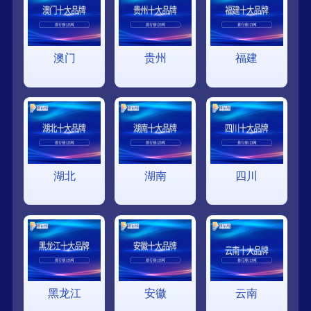
澳门
贵州
福建
湖北
湖南
四川
黑龙江
安徽
云南