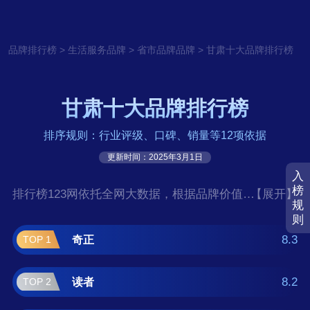
>
>
>
品牌排行榜
生活服务品牌
省市品牌品牌
甘肃十大品牌排行榜
甘肃十大品牌排行榜
排序规则：行业评级、口碑、销量等12项依据
更新时间：2025年3月1日
入
榜
排行榜123网依托全网大数据，根据品牌价值、
【展开】
规
口碑评价等多项指数评选出了甘肃十大品牌排
则
行榜,前十名分别是奇正、读者、正林、金徽
8.3
奇正
TOP 1
酒、黄河啤酒/Huang、兰州、兰州牛肉拉面、
佛慈、兰石、酒钢。如果您正在查找甘肃什么
8.2
读者
TOP 2
牌子好？那么本甘肃十大品牌榜单可供您作为