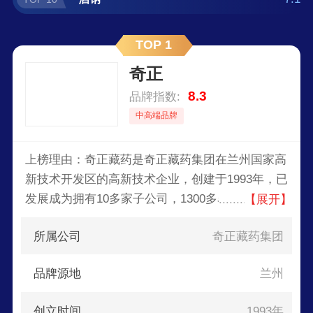
TOP 1
奇正
8.3
品牌指数:
中高端品牌
上榜理由：奇正藏药是奇正藏药集团在兰州国家高
新技术开发区的高新技术企业，创建于1993年，已
发展成为拥有10多家子公司，1300多名员工，涉
【展开】
足藏药、日用健康品等相关产业领域的集团公司。
所属公司
奇正藏药集团
生产包括湿敷贴剂、藏药浴、传统藏药三大系列的
藏药精品。
品牌源地
兰州
创立时间
1993年