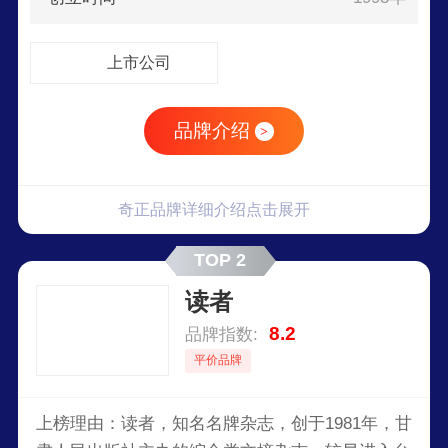
上市公司
品牌介绍
>
奇正品牌详细介绍点击展开
TOP 2
读者
8.2
品牌指数:
平价品牌
上榜理由：读者，知名名牌杂志，创于1981年，甘