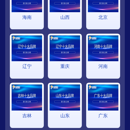
海南
山西
北京
辽宁
重庆
河南
吉林
山东
广东