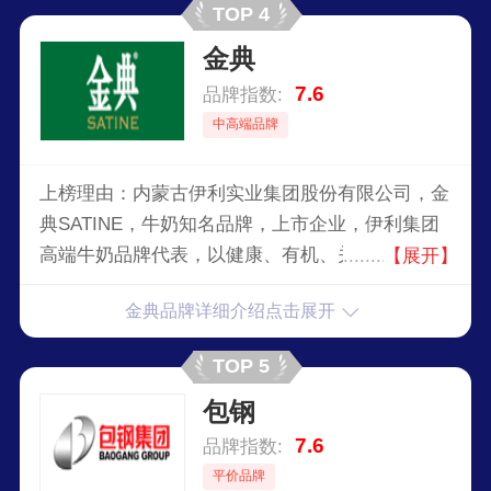
TOP 4
金典
7.6
品牌指数:
中高端品牌
上榜理由：内蒙古伊利实业集团股份有限公司，金
典SATINE，牛奶知名品牌，上市企业，伊利集团
高端牛奶品牌代表，以健康、有机、关爱的品牌理
【展开】
念引领金典品牌获得消费者的钟爱，其有机奶尤为
金典品牌详细介绍点击展开
有名。
TOP 5
包钢
7.6
品牌指数:
平价品牌