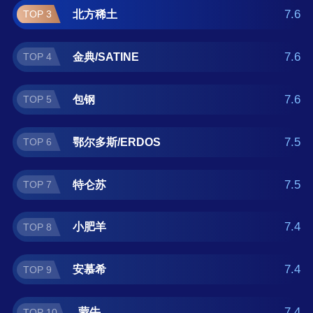
单可供您作为选购参考，我们致力于用最真实
7.6
北方稀土
TOP 3
的用户数据推荐口碑最好的内蒙古品牌，让您
选得放心。(榜单每月更新一次)
7.6
金典/SATINE
TOP 4
7.6
包钢
TOP 5
7.5
鄂尔多斯/ERDOS
TOP 6
7.5
特仑苏
TOP 7
7.4
小肥羊
TOP 8
7.4
安慕希
TOP 9
7.4
蒙牛
TOP 10