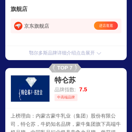
昭盟因企业的发展壮大和突出成绩更名为“鄂尔多
旗舰店
斯市”,开创城市因企业改名的先河。“鄂尔多斯”勇
于推出创新有效的营销策略，1989年“鄂尔多斯羊
京东旗舰店
进店逛逛
绒衫，温暖全世界”登上央视广告平台一炮打响,“鄂
尔多斯”一举成为家喻户晓、最具影响力的服装品
牌；集团还创建了全国首个企业模特队，引领了时
尚风潮。
鄂尔多斯品牌详细介绍点击展开
TOP 7
特仑苏
7.5
品牌指数:
中高端品牌
上榜理由：内蒙古蒙牛乳业（集团）股份有限公
司，特仑苏，牛奶知名品牌，蒙牛集团旗下高端牛