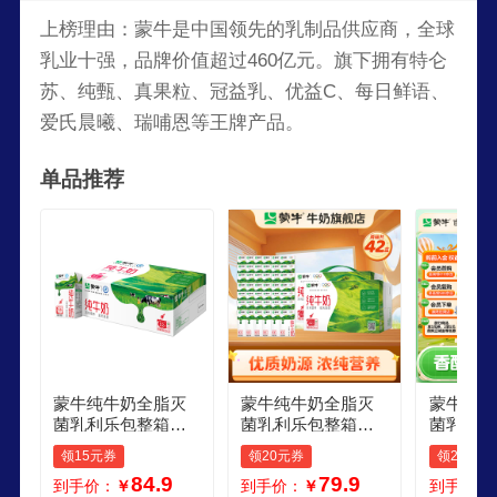
上榜理由：蒙牛是中国领先的乳制品供应商，全球
乳业十强，品牌价值超过460亿元。旗下拥有特仑
苏、纯甄、真果粒、冠益乳、优益C、每日鲜语、
爱氏晨曦、瑞哺恩等王牌产品。
单品推荐
蒙牛纯牛奶全脂灭
蒙牛纯牛奶全脂灭
蒙牛 纯
菌乳利乐包整箱礼
菌乳利乐包整箱礼
菌乳 优
盒装1月产 250ml×2
盒装1月产 250ml×2
箱200m
领15元券
领20元券
领20元券
1盒2箱
1盒2箱
84.9
79.9
到手价：
￥
到手价：
￥
到手价：