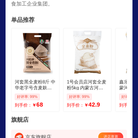
食加工企业集团。
单品推荐
河套黑全麦粉8斤 中
1号会员店河套全麦
鑫乐全麦
华老字号含麦麸家
粉5kg 内蒙古河套
蒙河套平
用馒头包子烘焙杂
平原红小麦 含麦麸
区绿色食
好评率: 99%
好评率: 99%
好评率: 9
粮面包粉
膳食纤维高蛋白
小麦胚芽
68
42.9
到手价：
￥
到手价：
￥
到手价：
旗舰店
京东旗舰店
进店逛逛