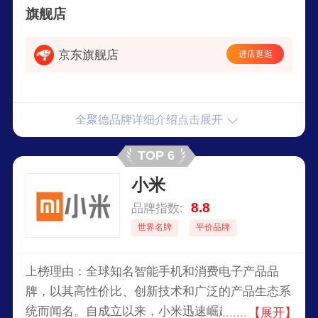
旗舰店
京东旗舰店
进店逛逛
全聚德品牌详细介绍点击展开
TOP 6
小米
8.8
品牌指数:
世界名牌
平价品牌
上榜理由：全球知名智能手机和消费电子产品品
牌，以其高性价比、创新技术和广泛的产品生态系
统而闻名。自成立以来，小米迅速崛起，成为全球
【展开】