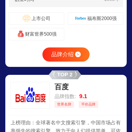
上市公司
福布斯2000强
财富世界500强
品牌介绍
>
TOP 2
百度
9.1
品牌指数:
世界名牌
平价品牌
上榜理由：全球著名中文搜索引擎，中国市场占有
率领先的搜索引擎，致力于向人们提供简单、可依