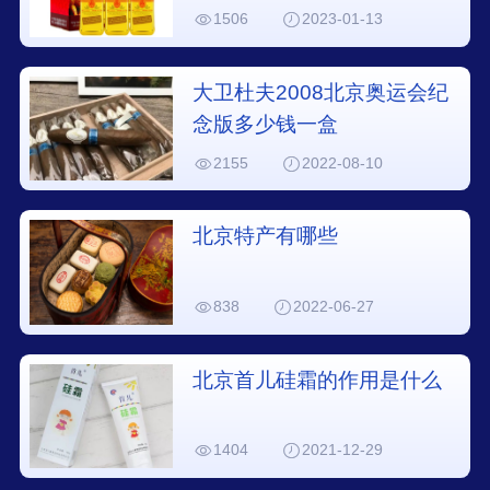
1506
2023-01-13
大卫杜夫2008北京奥运会纪
念版多少钱一盒
2155
2022-08-10
北京特产有哪些
838
2022-06-27
北京首儿硅霜的作用是什么
1404
2021-12-29