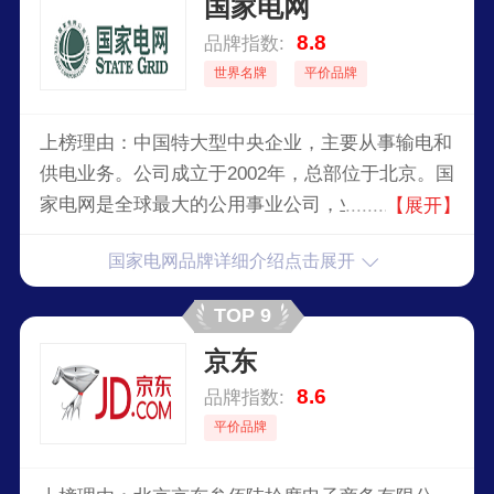
国家电网
8.8
品牌指数:
世界名牌
平价品牌
上榜理由：中国特大型中央企业，主要从事输电和
供电业务。公司成立于2002年，总部位于北京。国
家电网是全球最大的公用事业公司，业务覆盖中国
【展开】
的大部分地区，并在菲律宾、巴西、葡萄牙等多个
国家电网品牌详细介绍点击展开
国家拥有电力资产。
TOP 9
京东
8.6
品牌指数:
平价品牌