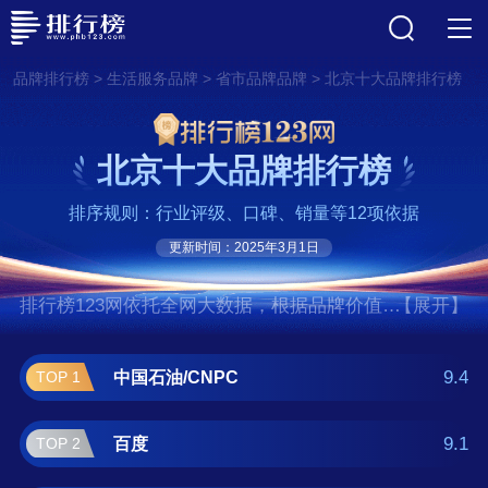
>
>
>
品牌排行榜
生活服务品牌
省市品牌品牌
北京十大品牌排行榜
北京十大品牌排行榜
排序规则：行业评级、口碑、销量等12项依据
更新时间：2025年3月1日
排行榜123网依托全网大数据，根据品牌价值、
【展开】
口碑评价等多项指数评选出了北京十大品牌排
行榜,前十名分别是中国石油/CNPC、百度、中
9.4
中国石油/CNPC
TOP 1
国银行、中国人寿、全聚德、小米/MI、中国中
车/CRRC、国家电网/STATEGRID、京东、抖
9.1
百度
TOP 2
音。如果您正在查找北京什么牌子好？那么本