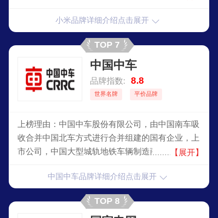
领先的智能手机品牌之一。提供从入门级到旗舰级
小米品牌详细介绍点击展开
的多种智能手机，以及其他智能家居、智能穿戴设
备等产品。
TOP 7
中国中车
8.8
品牌指数:
世界名牌
平价品牌
上榜理由：中国中车股份有限公司，由中国南车吸
收合并中国北车方式进行合并组建的国有企业，上
市公司，中国大型城轨地铁车辆制造商，中国领先
【展开】
的电力机车研发制造基地，以轨道交通装备为核
中国中车品牌详细介绍点击展开
心，跨国经营、全球领先的高端装备系统解决方案
供应商。
TOP 8