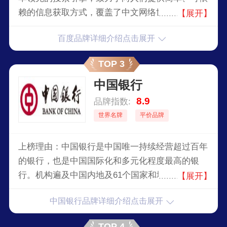
赖的信息获取方式，覆盖了中文网络世界各区域、
【展开】
各行业所需的搜索需求，推出基于搜索的营销推广
百度品牌详细介绍点击展开
服务。
TOP 3
中国银行
8.9
品牌指数:
世界名牌
平价品牌
上榜理由：中国银行是中国唯一持续经营超过百年
的银行，也是中国国际化和多元化程度最高的银
行。机构遍及中国内地及61个国家和地区，旗下有
【展开】
中银国际、中银投资、中银基金、中银保险、中银
中国银行品牌详细介绍点击展开
航空租赁、中银消费金融、中银金融商务、中银香
港等控股金融机构。
TOP 4