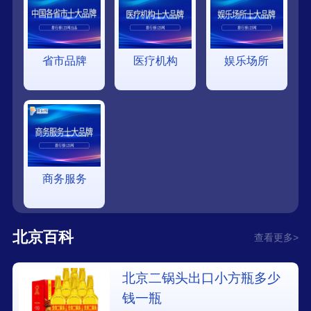
省市品牌
医疗机构
娱乐场所
商务服务
北京百科
查看更多>
北京二锅头出口小方瓶多少
钱一瓶