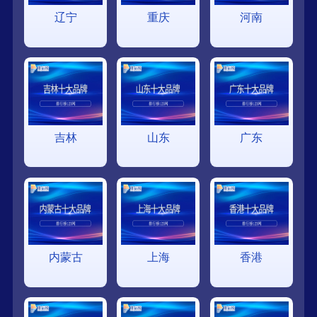
辽宁
重庆
河南
吉林
山东
广东
内蒙古
上海
香港