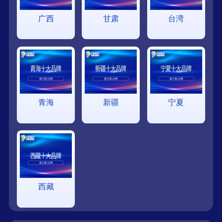
广西
甘肃
台湾
青海
新疆
宁夏
西藏