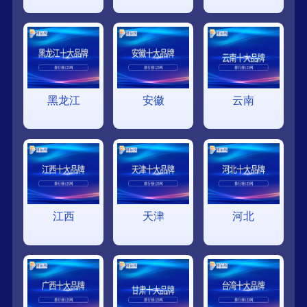
黑龙江
安徽
云南
江西
天津
河北