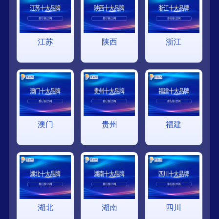
江苏
陕西
浙江
澳门
贵州
福建
湖北
湖南
四川