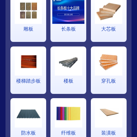
雕板
长条板
大芯板
楼梯踏步板
楼板
穿孔板
防水板
纤维板
装潢板