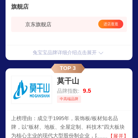
旗舰店
要以全屋定制、衣柜定制、环保板材、整体衣柜等
家居产品为核心。坚持多渠道营销策略，整合生态
京东旗舰店
进店逛逛
资源，为消费者提供全健康家居装饰综合服务。
兔宝宝品牌详细介绍点击展开
TOP 3
莫干山
9.5
品牌指数:
中高端品牌
上榜理由：成立于1995年，装饰板/板材知名品
牌，以“板材、地板、全屋定制、科技木”四大板块
为核心主业的现代大型股份制企业，始终秉持“绿
【展开】