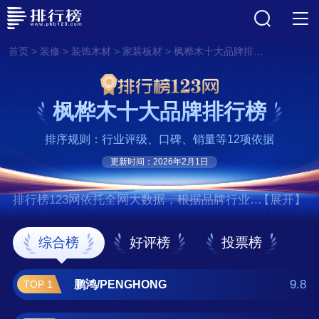
>
>
>
>
首页
装修
装饰木材
家装板材
枫桦木十大品牌排行榜
枫桦木十大品牌排行榜
排序规则：行业评级、口碑、销量等12项依据
更新时间：2026年2月1日
排行榜123网依托全网大数据，根据品牌行业评
【展开】
级、口碑、销量等12项指标依据，评选出了枫
桦木十大品牌排行榜，前十名分别是鹏
综合榜
好评榜
投票榜
鸿/PENGHONG、兔宝宝/TUBAO、莫干山、爱
格/EGGER、伟业牌板材、大亚人造板、福
9.8
鹏鸿/PENGHONG
TOP 1
庆、万华禾香板/Wanhua、千年舟/TREEZO、