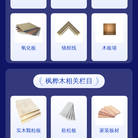
氧化板
镜框线
木板墙
枫桦木相关栏目
实木颗粒板
欧松板
家装板材