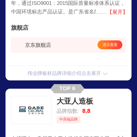
年，通过ISO9001：2015国际质量标准体系认证，
中国环境标志产品认证。是广东省名牌、广东省著
【展开】
名商标、广州市著名商标，入选粤字号重点商标保
旗舰店
护名录。是ENF级板材的缔造者，阻燃、绝燃板材
的创新者，全屋定制专业板材服务商。
京东旗舰店
进店逛逛
伟业牌板材品牌详细介绍点击展开
TOP 6
大亚人造板
8.8
品牌指数:
中高端品牌