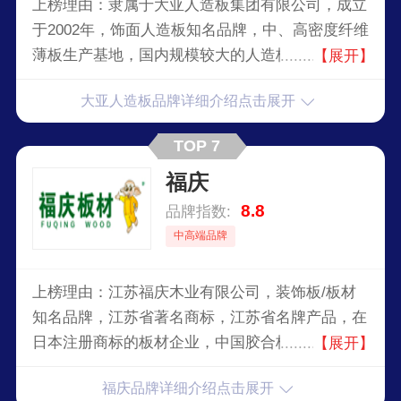
上榜理由：隶属于大亚人造板集团有限公司，成立
于2002年，饰面人造板知名品牌，中、高密度纤维
薄板生产基地，国内规模较大的人造板生产企业，
【展开】
主要生产多层均质环保刨花板、中、高密度纤维
大亚人造板品牌详细介绍点击展开
板、强化地板、三层实木复合地板、高档家具等。
公司深入贯彻绿色发展的基本理念，积极推进国土
TOP 7
绿化，坚持以保护生态为原则，发展现代林业。
福庆
8.8
品牌指数:
中高端品牌
上榜理由：江苏福庆木业有限公司，装饰板/板材
知名品牌，江苏省著名商标，江苏省名牌产品，在
日本注册商标的板材企业，中国胶合板协会执行会
【展开】
长单位，中国生态家居板材知名企业。
福庆品牌详细介绍点击展开