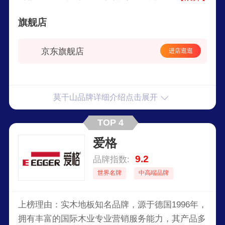
色环保，关爱人类健康”的发展理念，以“打造最懂
旗舰店
科技的绿色家居领军企业”为战略目标，深耕于家
居建材领域，业务已遍及全国及部分海外市场。
京东旗舰店
进店逛逛
莫干山品牌详细介绍点击展开
TOP 4
爱格
9.2
品牌指数:
世界名牌
中高端品牌
上榜理由：实木地板知名品牌，源于德国1996年，
拥有丰富的国际木业专业营销服务能力，其产品多