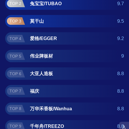
露水河/DEWRIVER 。如果您正在查找枫桦木
9.7
兔宝宝/TUBAO
TOP 2
什么牌子好？那么本枫桦木十大品牌榜单可供
您作为选购参考，我们致力于用最真实的数据
9.5
莫干山
TOP 3
提供枫桦木品牌推荐，让您选得放心。(榜单每
月更新一次)
9.2
爱格/EGGER
TOP 4
9
伟业牌板材
TOP 5
8.8
大亚人造板
TOP 6
8.8
福庆
TOP 7
8.8
万华禾香板/Wanhua
TOP 8
8.8
千年舟/TREEZO
TOP 9
入