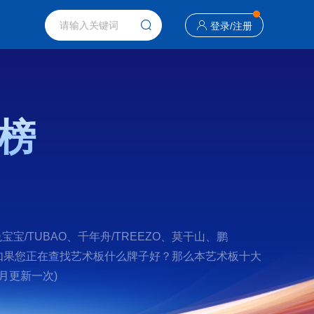
登录
/
注册
榜
/TUBAO、千年舟/TREEZO、莫干山、鹏
ua 。如果您正在查找艺术板什么牌子好？那么本艺术板十大
月更新一次)