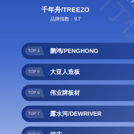
排行
千年舟/TREEZO
品牌指数：9.7
鹏鸿/PENGHONG
TOP 4
大亚人造板
TOP 5
伟业牌板材
TOP 6
露水河/DEWRIVER
TOP 7