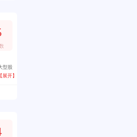
5
数
大型股
耕于
【展开】
4