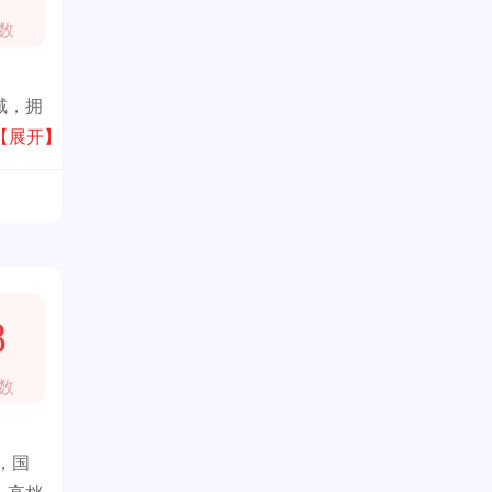
数
域，拥
【展开】
8
数
，国