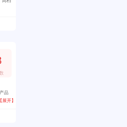
、高档
8
数
志产品
，阻
【展开】