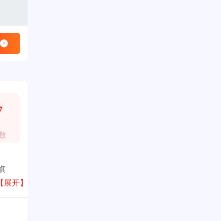
>
7
数
旗
绿色
【展开】