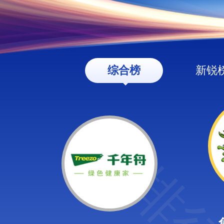
综合榜
新锐