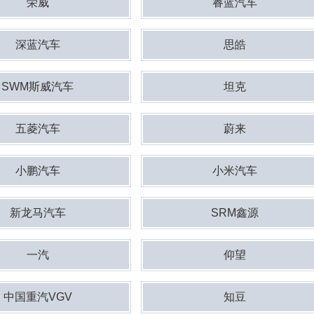
荣威
睿蓝汽车
深蓝汽车
思皓
SWM斯威汽车
坦克
五菱汽车
蔚来
小鹏汽车
小米汽车
新龙马汽车
SRM鑫源
一汽
仰望
中国重汽VGV
知豆