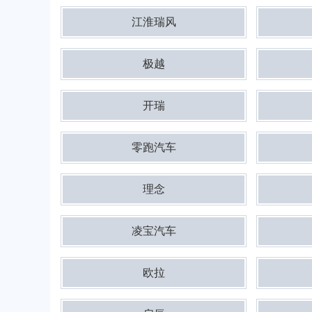
江淮瑞风
极越
开瑞
零跑汽车
理念
凌宝汽车
欧拉