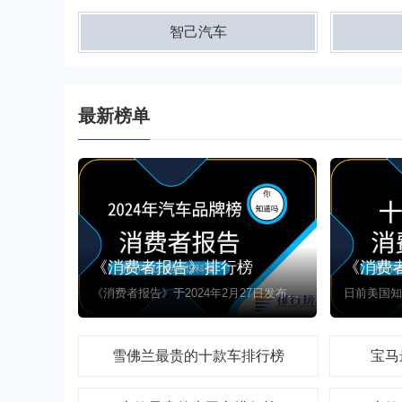
智己汽车
最新榜单
《消费者报告》排行榜
《消费者报告》于2024年2月27日发布年度汽车品牌与最佳车型排行，宝马荣获榜首，特斯拉Model Y为顶级纯电动车。综合排行考量了34个品牌的路测成绩、可靠性预测、车主满意度及安全性。该机构年检评估约50款新车，并在多个级别类别中选出佼佼者，强调安全与环保。汽车测试高级总监Jake Fisher称，品牌排名基于旗下车型的平均表现。
雪佛兰最贵的十款车排行榜
宝马