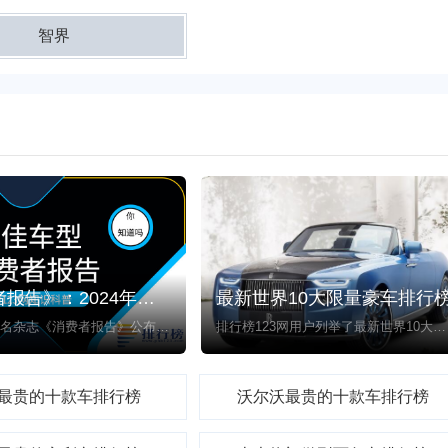
智界
《消费者报告》：2024年十大最佳车型排行榜
最新世界10大限量豪车排行
日前美国知名杂志《消费者报告》公布了2024年十大最佳车型，包括斯巴鲁、丰田、马自达、福特、特斯拉和宝马等品牌。丰田品牌以四种混合动力及插电式车型领跑，斯巴鲁有两款上榜。特斯拉Model Y替代Model 3首次被评为最佳电动车，这得益于其在美销量突出以及其充电网络的可靠性。下面是排行榜123网整理的上榜的10款汽车。
排行榜123网用户列举了最新世界10大限量豪车排行榜，为您推荐全球限量版豪车排名，其中包括劳斯莱斯浮影、布加迪La Voiture Noire、帕加尼Zonda HP Barchetta等世界上最好的豪车，告诉您全球限量版豪车有哪些，世界十大豪车排行榜均为用户票选，供您参考。
最贵的十款车排行榜
沃尔沃最贵的十款车排行榜