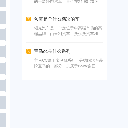
的一款轿跑汽车，售价在24.99-29.99
万之间，共有3个版本。
领克是个什么档次的车
问
领克汽车是一个定位于中高端市场的高
端品牌，由吉利汽车、沃尔沃汽车和吉
利控股集团合资成立。其产品设计灵感
源自全球各大国际化都市，体现了都市
人群的审美和生活态度。领克汽车采用
宝马cc是什么系列
问
超高端的制造标准和零部件水准，在技
宝马CC属于宝马M系列，是德国汽车品
术和品质上对标豪华品牌，为消费者带
牌宝马的一部分，隶属于BMW集团。
来全新的价值体验。此外，领克汽车集
宝马的车标代表巴伐利亚发动机制造
合多项前瞻科技，为消费者提供卓越非
厂，其标志的色彩和组合源自宝马所在
凡的驾驶和用车体验。
地巴伐利亚州的州徽。宝马拥有多个车
型系列，包括i、X、Z、纯数字等，以
及在这些系列基础上进行改进的M系
列，专注于高性能和跑车版本。