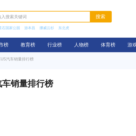
黄石国家公园
游本昌
挪威云杉
东北虎
市榜
教育榜
行业榜
人物榜
体育榜
游
AXUS汽车销量排行榜
S汽车销量排行榜