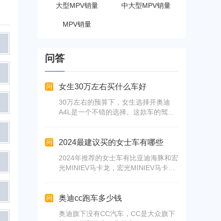
大型MPV销量
中大型MPV销量
MPV销量
问答
女生30万左右买什么车好
问
30万左右的预算下，女生选择开奥迪
A4L是一个不错的选择。这款车的驾驶
体验好，油耗低，操控性好，动力强
劲，科技配置也很高。另外，奥迪A4L
的空间布局满意，前后排都能找到舒适
2024最建议买的女士车有哪些
问
的位置。如果预算充裕，可以考虑奔驰
2024年推荐的女士车有比亚迪海豚和宏
C级2024款 C 200 L 运动版。虽然是全
光MINIEV马卡龙，宏光MINIEV马卡龙
系最低配，但2024款的颜值提升明显，
小巧、颜值高、续航里程长，五菱晴空
内饰配备了高科技配置，总体来说比老
适合都市代步，哪吒V运动感强，欧拉
款更加吸引人。另外，宝马X1也是一个
好猫充满少女心和复古元素。
奥迪cc跑车多少钱
问
不错的选择，这款车的驾驶体验良好，
操控不错，空间也比较宽敞。
奥迪旗下没有CC汽车，CC是大众旗下