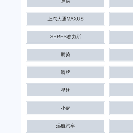
启辰
上汽大通MAXUS
SERES赛力斯
腾势
魏牌
星途
小虎
远航汽车