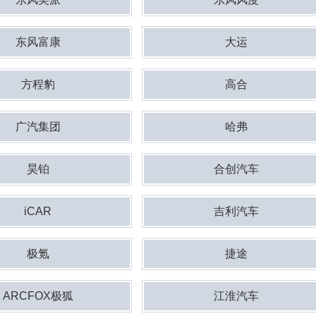
东风富康
大运
方程豹
高合
广汽集团
哈弗
昊铂
合创汽车
iCAR
吉利汽车
极氪
捷途
ARCFOX极狐
江淮汽车