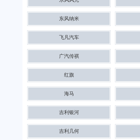
东风纳米
飞凡汽车
广汽传祺
红旗
海马
吉利银河
吉利几何