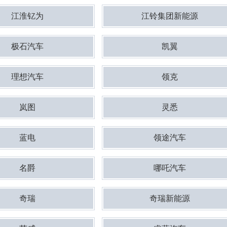
江淮钇为
江铃集团新能源
极石汽车
凯翼
理想汽车
领克
岚图
灵悉
蓝电
领途汽车
名爵
哪吒汽车
奇瑞
奇瑞新能源